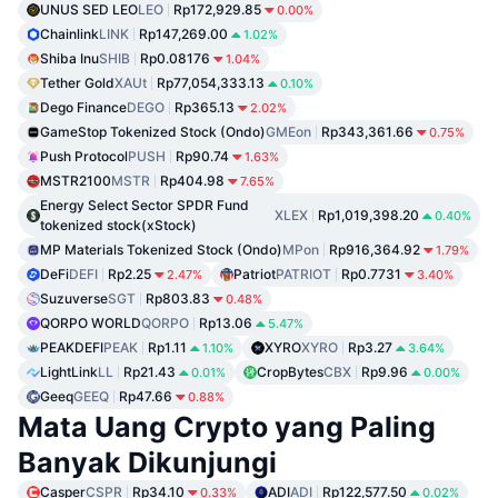
UNUS SED LEO
LEO
Rp172,929.85
0.00%
Chainlink
LINK
Rp147,269.00
1.02%
Shiba Inu
SHIB
Rp0.08176
1.04%
Tether Gold
XAUt
Rp77,054,333.13
0.10%
Dego Finance
DEGO
Rp365.13
2.02%
GameStop Tokenized Stock (Ondo)
GMEon
Rp343,361.66
0.75%
Push Protocol
PUSH
Rp90.74
1.63%
MSTR2100
MSTR
Rp404.98
7.65%
Energy Select Sector SPDR Fund
XLEX
Rp1,019,398.20
0.40%
tokenized stock(xStock)
MP Materials Tokenized Stock (Ondo)
MPon
Rp916,364.92
1.79%
DeFi
DEFI
Rp2.25
Patriot
PATRIOT
Rp0.7731
2.47%
3.40%
Suzuverse
SGT
Rp803.83
0.48%
QORPO WORLD
QORPO
Rp13.06
5.47%
PEAKDEFI
PEAK
Rp1.11
XYRO
XYRO
Rp3.27
1.10%
3.64%
LightLink
LL
Rp21.43
CropBytes
CBX
Rp9.96
0.01%
0.00%
Geeq
GEEQ
Rp47.66
0.88%
Mata Uang Crypto yang Paling
Banyak Dikunjungi
Casper
CSPR
Rp34.10
ADI
ADI
Rp122,577.50
0.33%
0.02%