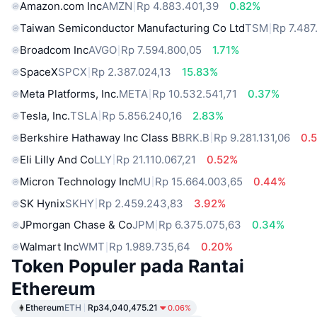
Amazon.com Inc
AMZN
Rp 4.883.401,39
0.82%
Taiwan Semiconductor Manufacturing Co Ltd
TSM
Rp 7.487
Broadcom Inc
AVGO
Rp 7.594.800,05
1.71%
SpaceX
SPCX
Rp 2.387.024,13
15.83%
Meta Platforms, Inc.
META
Rp 10.532.541,71
0.37%
Tesla, Inc.
TSLA
Rp 5.856.240,16
2.83%
Berkshire Hathaway Inc Class B
BRK.B
Rp 9.281.131,06
0.
Eli Lilly And Co
LLY
Rp 21.110.067,21
0.52%
Micron Technology Inc
MU
Rp 15.664.003,65
0.44%
SK Hynix
SKHY
Rp 2.459.243,83
3.92%
JPmorgan Chase & Co
JPM
Rp 6.375.075,63
0.34%
Walmart Inc
WMT
Rp 1.989.735,64
0.20%
Token Populer pada Rantai
Ethereum
Ethereum
ETH
Rp34,040,475.21
0.06%