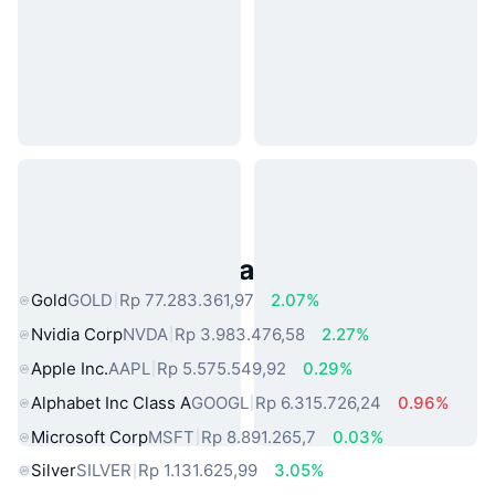
Aset Dunia Nyata Populer
Gold
GOLD
Rp 77.283.361,97
2.07%
Nvidia Corp
NVDA
Rp 3.983.476,58
2.27%
Apple Inc.
AAPL
Rp 5.575.549,92
0.29%
Alphabet Inc Class A
GOOGL
Rp 6.315.726,24
0.96%
Microsoft Corp
MSFT
Rp 8.891.265,7
0.03%
Silver
SILVER
Rp 1.131.625,99
3.05%