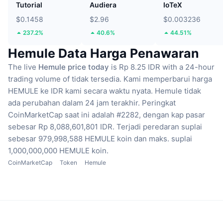
Tutorial
Audiera
IoTeX
$0.1458
$2.96
$0.003236
237.2%
40.6%
44.51%
Hemule Data Harga Penawaran
The live
Hemule price today
is Rp 8.25 IDR with a 24-hour
trading volume of tidak tersedia.
Kami memperbarui harga
HEMULE ke IDR kami secara waktu nyata.
Hemule tidak
ada perubahan dalam 24 jam terakhir.
Peringkat
CoinMarketCap saat ini adalah #2282, dengan kap pasar
sebesar Rp 8,088,601,801 IDR.
Terjadi peredaran suplai
sebesar 979,998,588 HEMULE koin
dan maks. suplai
1,000,000,000 HEMULE koin.
CoinMarketCap
Token
Hemule