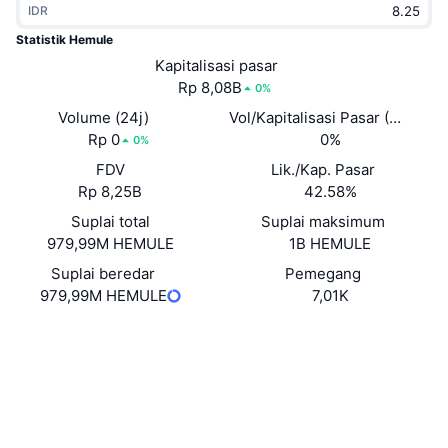
IDR
Sedang Tren
ETF Kripto
Belajar
CMC MCP
Statistik Hemule
Baru
Kapitalisasi pasar
ETF Bitcoin
x402
Berita
Rp 8,08B
0%
Kripto
ETF Ethereum
Volume (24j)
Vol/Kapitalisasi Pasar (24J)
Academy
Rp 0
0%
0%
Politik
FDV
Lik./Kap. Pasar
Analisis teknikal
Riset
Rp 8,25B
42.58%
Olahraga
Suplai total
Suplai maksimum
RSI
Video
979,99M HEMULE
1B HEMULE
Keuangan
MACD
Suplai beredar
Pemegang
Glosarium
979,99M HEMULE
7,01K
Teknologi
Situs web
Website
Derivatif
Kampanye
Medsos
NFT
Ikhtisar
Airdrop
Kontrak
0xeAA6...c79dD3
3.1
Peringkat (CertiK)
Statistik NFT Keseluruhan
Likuidasi
Hadiah Berlian
Penyelidik
etherscan.io