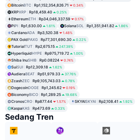
Bitcoin
BTC
Rp1,152,354,826.71
0.34%
XRP
XRP
Rp18,459.40
0.25%
Ethereum
ETH
Rp34,046,337.59
0.17%
Pi
PI
Rp1,630.00
Solana
SOL
Rp1,351,941.82
1.61%
1.86%
Cardano
ADA
Rp3,520.38
1.48%
PAX Gold
PAXG
Rp77,301,690.30
0.22%
Tutorial
TUT
Rp2,675.15
247.39%
Hyperliquid
HYPE
Rp975,719.72
1.00%
Shiba Inu
SHIB
Rp0.08224
0.74%
Sui
SUI
Rp12,309.18
1.62%
Audiera
BEAT
Rp51,979.33
37.76%
Zcash
ZEC
Rp9,105,743.03
0.78%
Dogecoin
DOGE
Rp1,245.62
0.19%
Biconomy
BICO
Rp1,289.25
19.68%
Cronos
CRO
Rp877.44
SKYAI
SKYAI
Rp2,108.41
1.57%
1.92%
Kaspa
KAS
Rp473.69
0.33%
Sedang Tren