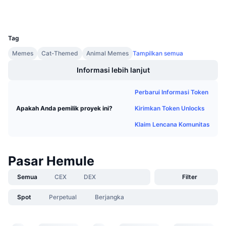
Dompet-dompet
Penjualan Mendatang
Tingkat Pendanaan
Belajar & Dapatkan
UCID
28786
Tag
Kalender
Memes
Cat-Themed
Animal Memes
Tampilkan semua
Informasi lebih lanjut
Kalender ICO
Perbarui Informasi Token
Kalender Event
Kirimkan Token Unlocks
Apakah Anda pemilik proyek ini?
Klaim Lencana Komunitas
Pasar Hemule
Semua
CEX
DEX
Filter
Spot
Perpetual
Berjangka