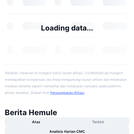
Loading data...
Penafian: Halaman ini mungkin berisi tautan afiliasi. CoinMarketCap mungkin
mendapatkan kompensasi jika Anda mengunjungi tautan afiliasi dan melakukan
tindakan tertentu seperti mendaftar dan melakukan transaksi pada platform
afiliasi tersebut. Silakan lihat
Pengungkapan Afiliasi
.
Berita Hemule
Atas
Terkini
Analisis Harian CMC