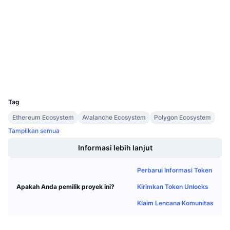
3.9
Penjualan Mendatang
Peringkat (CertiK)
Tingkat Pendanaan
Belajar & Dapatkan
Audits
polygonscan.com
Kalender
Penyelidik
Dompet-dompet
Kalender ICO
UCID
24554
Kalender Event
Tag
Ethereum Ecosystem
Avalanche Ecosystem
Polygon Ecosystem
Tampilkan semua
Informasi lebih lanjut
Perbarui Informasi Token
Kirimkan Token Unlocks
Apakah Anda pemilik proyek ini?
Klaim Lencana Komunitas