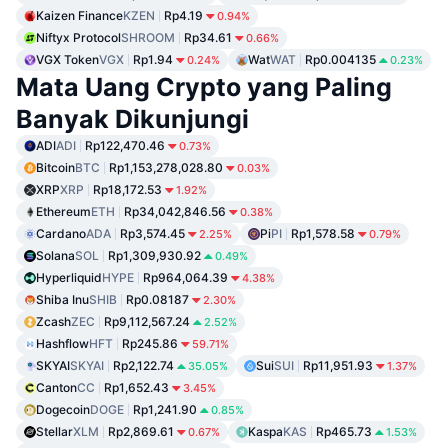
Kaizen Finance
KZEN
Rp4.19
0.94%
Niftyx Protocol
SHROOM
Rp34.61
0.66%
VGX Token
VGX
Rp1.94
Wat
WAT
Rp0.004135
0.24%
0.23%
Mata Uang Crypto yang Paling
Banyak Dikunjungi
ADI
ADI
Rp122,470.46
0.73%
Bitcoin
BTC
Rp1,153,278,028.80
0.03%
XRP
XRP
Rp18,172.53
1.92%
Ethereum
ETH
Rp34,042,846.56
0.38%
Cardano
ADA
Rp3,574.45
Pi
PI
Rp1,578.58
2.25%
0.79%
Solana
SOL
Rp1,309,930.92
0.49%
Hyperliquid
HYPE
Rp964,064.39
4.38%
Shiba Inu
SHIB
Rp0.08187
2.30%
Zcash
ZEC
Rp9,112,567.24
2.52%
Hashflow
HFT
Rp245.86
59.71%
SKYAI
SKYAI
Rp2,122.74
Sui
SUI
Rp11,951.93
35.05%
1.37%
Canton
CC
Rp1,652.43
3.45%
Dogecoin
DOGE
Rp1,241.90
0.85%
Stellar
XLM
Rp2,869.61
Kaspa
KAS
Rp465.73
0.67%
1.53%