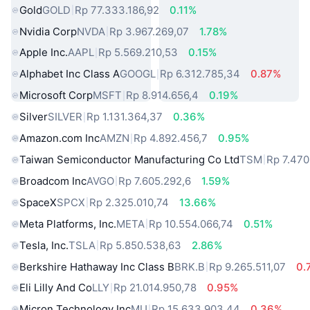
Gold
GOLD
Rp 77.333.186,92
0.11%
Nvidia Corp
NVDA
Rp 3.967.269,07
1.78%
Apple Inc.
AAPL
Rp 5.569.210,53
0.15%
Alphabet Inc Class A
GOOGL
Rp 6.312.785,34
0.87%
Microsoft Corp
MSFT
Rp 8.914.656,4
0.19%
Silver
SILVER
Rp 1.131.364,37
0.36%
Amazon.com Inc
AMZN
Rp 4.892.456,7
0.95%
Taiwan Semiconductor Manufacturing Co Ltd
TSM
Rp 7.470
Broadcom Inc
AVGO
Rp 7.605.292,6
1.59%
SpaceX
SPCX
Rp 2.325.010,74
13.66%
Meta Platforms, Inc.
META
Rp 10.554.066,74
0.51%
Tesla, Inc.
TSLA
Rp 5.850.538,63
2.86%
Berkshire Hathaway Inc Class B
BRK.B
Rp 9.265.511,07
0.
Eli Lilly And Co
LLY
Rp 21.014.950,78
0.95%
Micron Technology Inc
MU
Rp 15.633.903,44
0.36%