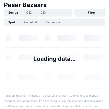
Pasar Bazaars
Semua
CEX
DEX
Filter
Spot
Perpetual
Berjangka
Loading data...
Penafian: Halaman ini mungkin berisi tautan afiliasi. CoinMarketCap mungkin
mendapatkan kompensasi jika Anda mengunjungi tautan afiliasi dan melakukan
tindakan tertentu seperti mendaftar dan melakukan transaksi pada platform