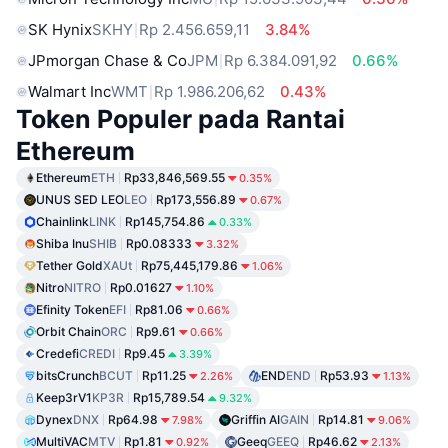
SK Hynix
SKHY
Rp 2.456.659,11
3.84%
JPmorgan Chase & Co
JPM
Rp 6.384.091,92
0.66%
Walmart Inc
WMT
Rp 1.986.206,62
0.43%
Token Populer pada Rantai
Ethereum
Ethereum
ETH
Rp33,846,569.55
0.35%
UNUS SED LEO
LEO
Rp173,556.89
0.67%
Chainlink
LINK
Rp145,754.86
0.33%
Shiba Inu
SHIB
Rp0.08333
3.32%
Tether Gold
XAUt
Rp75,445,179.86
1.06%
Nitro
NITRO
Rp0.01627
1.10%
Efinity Token
EFI
Rp81.06
0.66%
Orbit Chain
ORC
Rp9.61
0.66%
Credefi
CREDI
Rp9.45
3.39%
bitsCrunch
BCUT
Rp11.25
END
END
Rp53.93
2.26%
1.13%
Keep3rV1
KP3R
Rp15,789.54
9.32%
Dynex
DNX
Rp64.98
Griffin AI
GAIN
Rp14.81
7.98%
9.06%
MultiVAC
MTV
Rp1.81
Geeq
GEEQ
Rp46.62
0.92%
2.13%