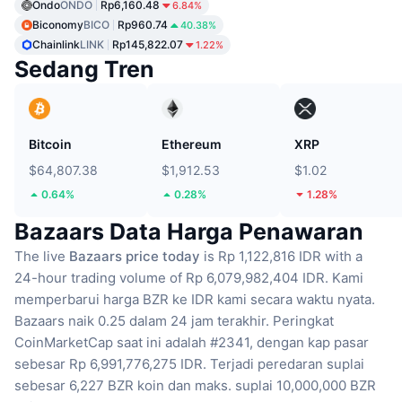
Ondo
ONDO
Rp6,160.48
6.84%
Biconomy
BICO
Rp960.74
40.38%
Chainlink
LINK
Rp145,822.07
1.22%
Sedang Tren
Bitcoin
Ethereum
XRP
$64,807.38
$1,912.53
$1.02
0.64%
0.28%
1.28%
Bazaars Data Harga Penawaran
The live
Bazaars price today
is Rp 1,122,816 IDR with a
24-hour trading volume of Rp 6,079,982,404 IDR.
Kami
memperbarui harga BZR ke IDR kami secara waktu nyata.
Bazaars naik 0.25 dalam 24 jam terakhir.
Peringkat
CoinMarketCap saat ini adalah #2341, dengan kap pasar
sebesar Rp 6,991,776,275 IDR.
Terjadi peredaran suplai
sebesar 6,227 BZR koin
dan maks. suplai 10,000,000 BZR