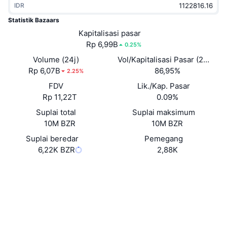
IDR
Sedang Tren
ETF Kripto
Belajar
CMC MCP
Statistik Bazaars
Baru
Kapitalisasi pasar
ETF Bitcoin
x402
Berita
Rp 6,99B
0.25%
Kripto
ETF Ethereum
Volume (24j)
Vol/Kapitalisasi Pasar (24J)
Academy
Rp 6,07B
86,95%
2.25%
Politik
FDV
Lik./Kap. Pasar
Analisis teknikal
Riset
Rp 11,22T
0.09%
Olahraga
Suplai total
Suplai maksimum
RSI
Video
10M BZR
10M BZR
Keuangan
MACD
Suplai beredar
Pemegang
Glosarium
6,22K BZR
2,88K
Teknologi
Website
Whitepaper
Derivatif
Kampanye
Situs web
NFT
Ikhtisar
Airdrop
Medsos
Statistik NFT Keseluruhan
0xa0A6...BE4AfC
Kontrak
Likuidasi
Hadiah Berlian