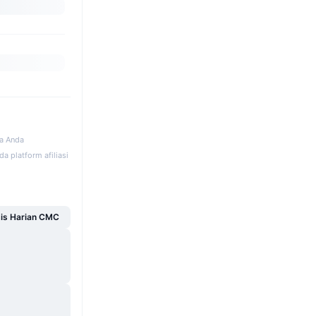
ka Anda
a platform afiliasi
sis Harian CMC