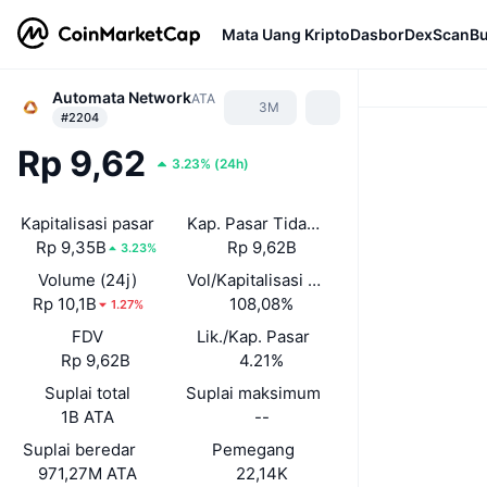
Mata Uang Kripto
Dasbor
DexScan
Bu
Automata Network
ATA
3M
#2204
Rp 9,62
3.23%
(
24h
)
Kapitalisasi pasar
Kap. Pasar Tidak Terkunci
Rp 9,35B
Rp 9,62B
3.23%
Volume (24j)
Vol/Kapitalisasi Pasar (24J)
Rp 10,1B
108,08%
1.27%
FDV
Lik./Kap. Pasar
Rp 9,62B
4.21%
Suplai total
Suplai maksimum
1B ATA
--
Suplai beredar
Pemegang
971,27M ATA
22,14K