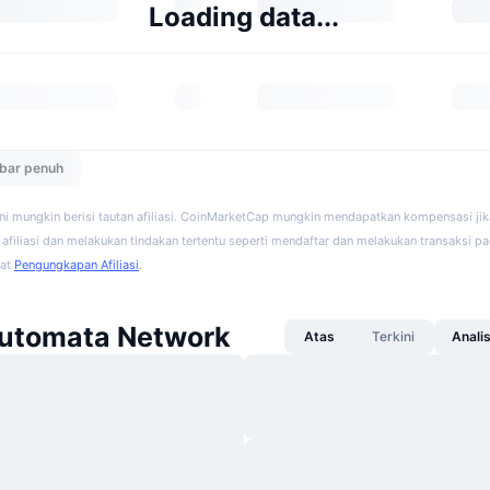
Loading data...
ebar penuh
ini mungkin berisi tautan afiliasi. CoinMarketCap mungkin mendapatkan kompensasi ji
afiliasi dan melakukan tindakan tertentu seperti mendaftar dan melakukan transaksi pad
hat
Pengungkapan Afiliasi
.
Automata Network
Atas
Terkini
Anali