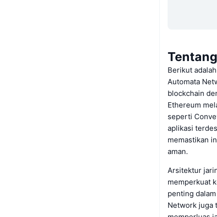
Tentang
Berikut adalah
Automata Netw
blockchain de
Ethereum melal
seperti Conve
aplikasi terd
memastikan in
aman.
Arsitektur ja
memperkuat ke
penting dalam 
Network juga 
memperluas j