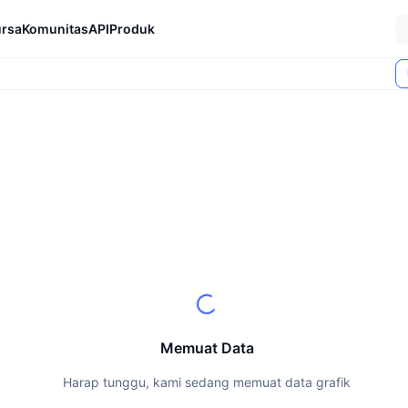
rsa
Komunitas
API
Produk
Memuat Data
Harap tunggu, kami sedang memuat data grafik