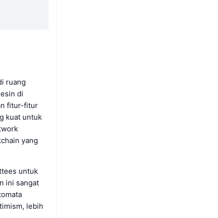
di ruang
esin di
fitur-fitur
g kuat untuk
twork
kchain yang
ttees untuk
 ini sangat
utomata
imism, lebih