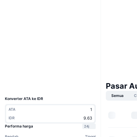
Boost
Situs web
Website
Whitepaper
Medsos
0xa212...141225
Kontrak
4.0
Peringkat (CertiK)
etherscan.io
Penyelidik
Dompet-dompet
Pasar A
UCID
10188
Semua
C
Konverter ATA ke IDR
ATA
IDR
Performa harga
24j
Rendah
Tinggi