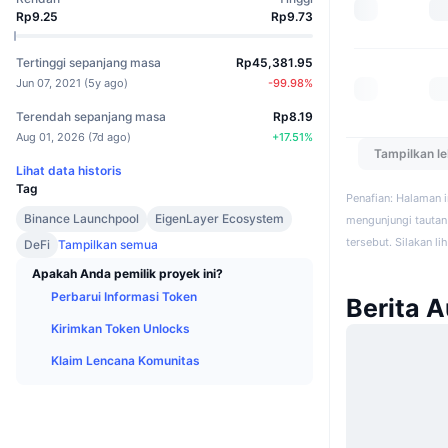
Rp9.25
Rp9.73
Tertinggi sepanjang masa
Rp45,381.95
Jun 07, 2021
(
5y ago
)
-99.98
%
Terendah sepanjang masa
Rp8.19
Aug 01, 2026
(
7d ago
)
+
17.51
%
Tampilkan l
Lihat data historis
Tag
Penafian: Halaman 
Binance Launchpool
EigenLayer Ecosystem
mengunjungi tautan 
tersebut. Silakan li
DeFi
Tampilkan semua
Apakah Anda pemilik proyek ini?
Perbarui Informasi Token
Berita 
Kirimkan Token Unlocks
Klaim Lencana Komunitas