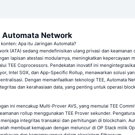
 Automata Network
 konten: Apa itu Jaringan Automata?
ork (ATA) sedang mendefinisikan ulang privasi dan keamanan 
ngan lapisan atestasi modularnya, meningkatkan kepercayaan m
ui TEE Coprocessors. Pendekatan inovatif ini mengintegrasikan 
yor, Intel SGX, dan App-Specific Rollup, menawarkan solusi yan
esentralisasi. Dengan memanfaatkan teknologi TEE, Automata Ne
tegritas dan kerahasiaan data, yang penting untuk operasi bloc
ringan ini mencakup Multi-Prover AVS, yang memulai TEE Commi
amanan rollup menggunakan TEE Prover sekunder. Pengaturan
menjaga integritas transaksi dan perhitungan di blockchain. A
telah membuat kemajuan dengan meluncur di OP Stack milik Opt
angkauan dan kemampuannya dalam ekosistem Ethereum.