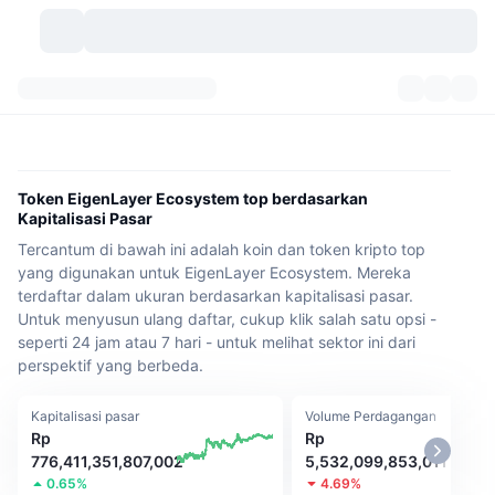
Mata Uang Kripto
Dasbor
Mata Uang Kripto
DexScan
Pasar
Peringkat
Token EigenLayer Ecosystem top berdasarkan
Kapitalisasi Pasar
Sinyal
Bursa
Kategori
New
Tinjauan Pasar
Tercantum di bawah ini adalah koin dan token kripto top
yang digunakan untuk EigenLayer Ecosystem. Mereka
Tren
Komunitas
Snapshot Historis
Pasar Spot
Bursa terpusat:
terdaftar dalam ukuran berdasarkan kapitalisasi pasar.
Untuk menyusun ulang daftar, cukup klik salah satu opsi -
Baru
Beranda
API
Pembukaan Kunci Token
seperti 24 jam atau 7 hari - untuk melihat sektor ini dari
Jumlah mata uang kripto
Spot
perspektif yang berbeda.
Yang Menguat
Topik
Hasil
Produk
Perbendaharaan Bitcoin
Derivatif
API
Kapitalisasi pasar
Volume Perdagangan
Rp
Rp
Meme Explorer
Live
Aset Dunia Nyata
Perbendaharaan BNB
Produk
API Kripto
776,411,351,807,002
5,532,099,853,011
Bursa terdesentralisasi:
0.65%
4.69%