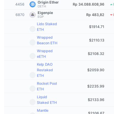
Origin Ether
4456
Sedang Tren
Rp 34.088.608,96
ETF Kripto
OETH
Belajar
CMC MCP
Eigenpie
6870
Rp 483,82
Baru
ETF Bitcoin
EGP
x402
Berita
Lido Staked
$
1914.71
Kripto
ETF Ethereum
ETH
Academy
Wrapped
$
2110.13
Politik
Beacon ETH
Analisis teknikal
Riset
Wrapped
Olahraga
$
2108.32
eETH
RSI
Video
Kelp DAO
Keuangan
MACD
Glosarium
Restaked
$
2059.90
ETH
Teknologi
Rocket Pool
Derivatif
Kampanye
$
2235.99
ETH
NFT
Liquid
Ikhtisar
Airdrop
$
2133.96
Staked ETH
Statistik NFT Keseluruhan
Likuidasi
Hadiah Berlian
Mantle
$
2106.67