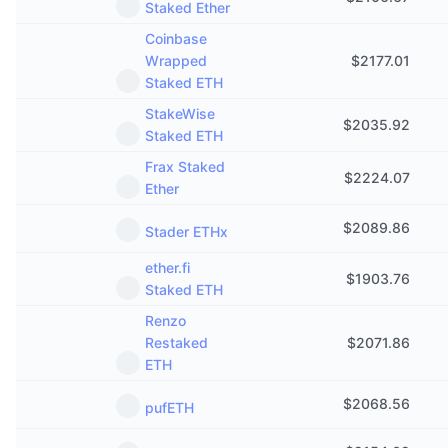
Staked Ether
Penjualan Mendatang
Tingkat Pendanaan
Belajar & Dapatkan
Coinbase
Wrapped
$
2177.01
Staked ETH
Kalender
StakeWise
$
2035.92
Staked ETH
Kalender ICO
Frax Staked
$
2224.07
Ether
Kalender Event
$
2089.86
Stader ETHx
ether.fi
$
1903.76
Staked ETH
Renzo
Restaked
$
2071.86
ETH
$
2068.56
pufETH