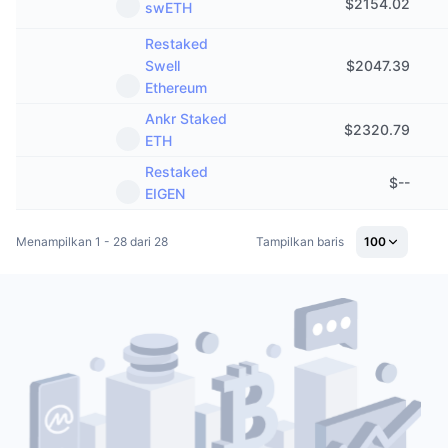
$
2154.02
swETH
Restaked
Swell
$
2047.39
Ethereum
Ankr Staked
$
2320.79
ETH
Restaked
$
--
EIGEN
Menampilkan 1 - 28 dari 28
Tampilkan baris
100