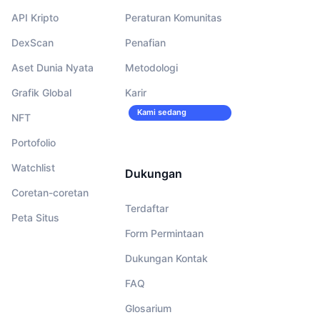
API Kripto
Peraturan Komunitas
DexScan
Penafian
Aset Dunia Nyata
Metodologi
Grafik Global
Karir
Kami sedang
NFT
merekrut!
Portofolio
Watchlist
Dukungan
Coretan-coretan
Terdaftar
Peta Situs
Form Permintaan
Dukungan Kontak
FAQ
Glosarium