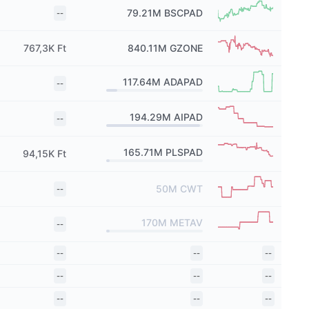
79.21M
BSCPAD
--
767,3K Ft
840.11M
GZONE
117.64M
ADAPAD
--
194.29M
AIPAD
--
165.71M
PLSPAD
94,15K Ft
50M
CWT
--
170M
METAV
--
--
--
--
--
--
--
--
--
--