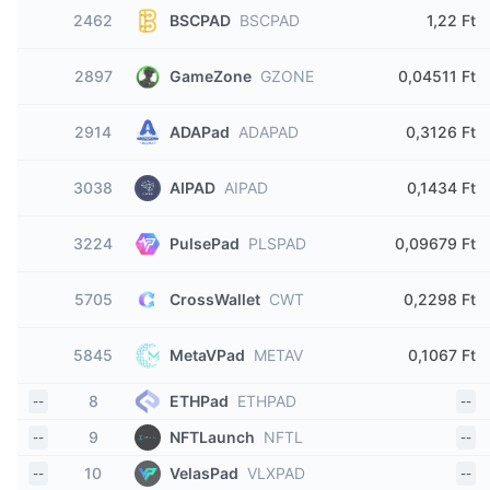
2462
BSCPAD
BSCPAD
1,22 Ft
2897
GameZone
GZONE
0,04511 Ft
2914
ADAPad
ADAPAD
0,3126 Ft
3038
AIPAD
AIPAD
0,1434 Ft
3224
PulsePad
PLSPAD
0,09679 Ft
5705
CrossWallet
CWT
0,2298 Ft
5845
MetaVPad
METAV
0,1067 Ft
8
ETHPad
ETHPAD
--
--
9
NFTLaunch
NFTL
--
--
10
VelasPad
VLXPAD
--
--