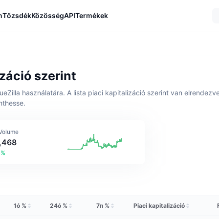
n
Tőzsdék
Közösség
API
Termékek
záció szerint
ueZilla használatára. A lista piaci kapitalizáció szerint van elrende
nthesse.
 Volume
1,468
6%
1ó %
24ó %
7n %
Piaci kapitalizáció