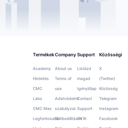
Termékek
Company
Support
Közösségi
Academy
About us
Listázd
X
Hirdetés
Terms of
magad
(Twitter)
CMC
use
Igénylőlap
Közösség
Labs
Adatvédelmi
Contact
Telegram
CMC Max
szabályzat
Support
Instagram
Legfontosabb
Sütibeállítások
GYIK
Facebook