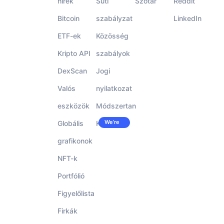
hírek
Süti
Szótár
Reddit
Bitcoin
szabályzat
LinkedIn
ETF-ek
Közösség
Kripto API
szabályok
DexScan
Jogi
Valós
nyilatkozat
eszközök
Módszertan
We’re
Globális
Karrier
hiring!
grafikonok
NFT-k
Portfólió
Figyelőlista
Firkák