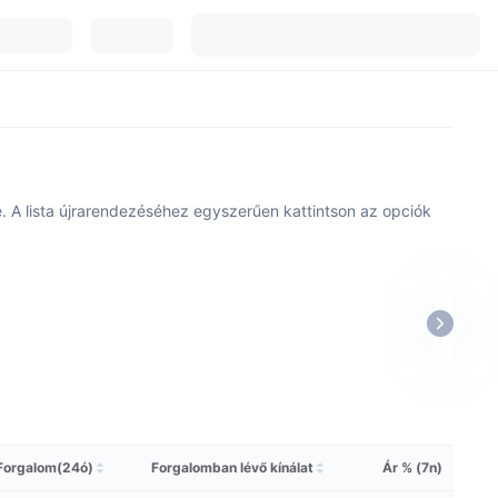
zve. A lista újrarendezéséhez egyszerűen kattintson az opciók
Forgalom(24ó)
Forgalomban lévő kínálat
Ár % (7n)