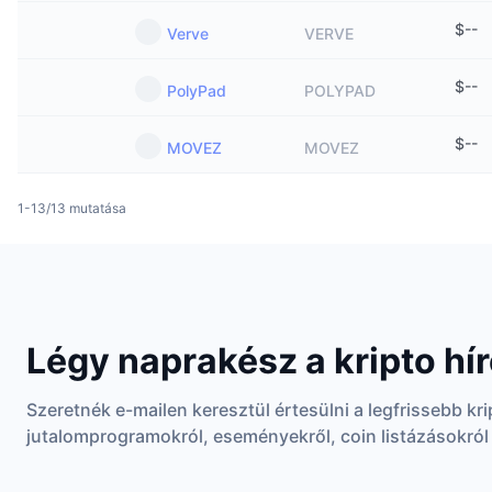
$
--
Verve
VERVE
$
--
PolyPad
POLYPAD
$
--
MOVEZ
MOVEZ
1-13/13 mutatása
Légy naprakész a kripto hír
Szeretnék e-mailen keresztül értesülni a legfrissebb kri
jutalomprogramokról, eseményekről, coin listázásokról