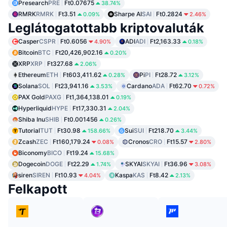
Presearch
PRE
Ft0.07675
38.74%
RMRK
RMRK
Ft3.51
Sharpe AI
SAI
Ft0.2824
0.09%
2.46%
Leglátogatottabb kriptovaluták
Casper
CSPR
Ft0.6056
ADI
ADI
Ft2,163.33
4.90%
0.18%
Bitcoin
BTC
Ft20,426,902.16
0.20%
XRP
XRP
Ft327.68
2.06%
Ethereum
ETH
Ft603,411.62
Pi
PI
Ft28.72
0.28%
3.12%
Solana
SOL
Ft23,941.16
Cardano
ADA
Ft62.70
3.53%
0.72%
PAX Gold
PAXG
Ft1,364,138.01
0.19%
Hyperliquid
HYPE
Ft17,330.31
2.04%
Shiba Inu
SHIB
Ft0.001456
0.26%
Tutorial
TUT
Ft30.98
Sui
SUI
Ft218.70
158.66%
3.44%
Zcash
ZEC
Ft160,179.24
Cronos
CRO
Ft15.57
0.08%
2.80%
Biconomy
BICO
Ft19.24
15.68%
Dogecoin
DOGE
Ft22.29
SKYAI
SKYAI
Ft36.96
1.74%
3.08%
siren
SIREN
Ft10.93
Kaspa
KAS
Ft8.42
4.04%
2.13%
Felkapott