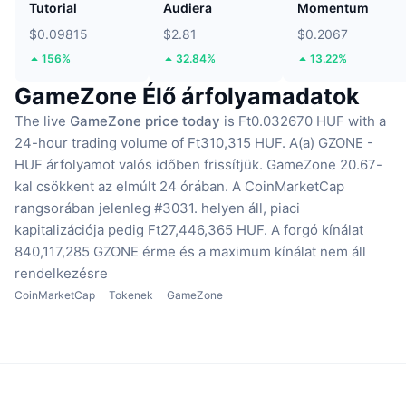
Tutorial
Audiera
Momentum
$0.09815
$2.81
$0.2067
156%
32.84%
13.22%
GameZone Élő árfolyamadatok
The live
GameZone price today
is Ft0.032670 HUF with a
24-hour trading volume of Ft310,315 HUF.
A(a) GZONE -
HUF árfolyamot valós időben frissítjük.
GameZone 20.67-
kal csökkent az elmúlt 24 órában.
A CoinMarketCap
rangsorában jelenleg #3031. helyen áll, piaci
kapitalizációja pedig Ft27,446,365 HUF.
A forgó kínálat
840,117,285 GZONE érme
és a maximum kínálat nem áll
rendelkezésre
CoinMarketCap
Tokenek
GameZone