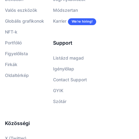
Valós eszközök
Módszertan
Globális grafikonok
Karrier
We’re hiring!
NFT-k
Support
Portfólió
Figyelőlista
Listázd magad
Firkák
Igénylőlap
Oldaltérkép
Contact Support
GYIK
Szótár
Közösségi
X (Twitter)