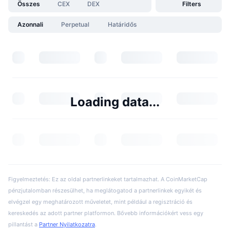
Összes
CEX
DEX
Filters
Azonnali
Perpetual
Határidős
Loading data...
Figyelmeztetés: Ez az oldal partnerlinkeket tartalmazhat. A CoinMarketCap
pénzjutalomban részesülhet, ha meglátogatod a partnerlinkek egyikét és
elvégzel egy meghatározott műveletet, mint például a regisztráció és
kereskedés az adott partner platformon. Bővebb információkért vess egy
pillantást a
Partner Nyilatkozatra
.