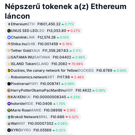
Népszerű tokenek a(z) Ethereum
láncon
Ethereum
ETH
Ft601,450.32
0.71%
UNUS SED LEO
LEO
Ft3,053.80
0.27%
Chainlink
LINK
Ft2,574.28
0.10%
Shiba Inu
SHIB
Ft0.001459
0.76%
Tether Gold
XAUt
Ft1,359,267.63
2.11%
SAITAMA INU
SAITAMA
Ft0.04402
0.96%
ISLAND Token
ISLAND
Ft0.2082
70.98%
Duckies, the canary network for Yellow
DUCKIES
Ft0.6789
0.04%
Robonomics.network
XRT
Ft17.98
2.46%
Pixelverse
PIXFI
Ft0.008741
0.09%
HarryPotterObamaPacMan8Inu
XRP
Ft0.4622
0.09%
KAI KEN
KAI
Ft0.00000008345
4.23%
holoride
RIDE
Ft0.0406
1.70%
Marie Rose
MARIE
Ft0.08956
3.16%
Brokoli Network
BRKL
Ft0.686
0.32%
Wat
WAT
Ft0.00007302
0.08%
XYRO
XYRO
Ft0.05569
0.32%