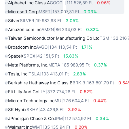
Alphabet Inc Class A
GOOGL
111 526,89 Ft
0.96%
Microsoft Corp
MSFT
157 007,31 Ft
0.03%
Silver
SILVER
19 982,93 Ft
3.05%
Amazon.com Inc
AMZN
86 234,03 Ft
0.82%
Taiwan Semiconductor Manufacturing Co Ltd
TSM
132 216,
Broadcom Inc
AVGO
134 113,54 Ft
1.71%
SpaceX
SPCX
42 151,5 Ft
15.83%
Meta Platforms, Inc.
META
185 989,95 Ft
0.37%
Tesla, Inc.
TSLA
103 413,01 Ft
2.83%
Berkshire Hathaway Inc Class B
BRK.B
163 891,79 Ft
0.54
Eli Lilly And Co
LLY
372 774,26 Ft
0.52%
Micron Technology Inc
MU
276 604,4 Ft
0.44%
SK Hynix
SKHY
43 426,8 Ft
3.92%
JPmorgan Chase & Co
JPM
112 574,92 Ft
0.34%
Walmart Inc
WMT
35 135,94 Ft
0.20%