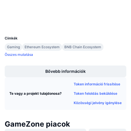
Közeledő értékesítések
etherscan.io
Finanszírozási díjak
Explorers
Tanulj & Keress
Wallets
UCID
Naptár
11871
Címkék
ICO Naptár
Gaming
Ethereum Ecosystem
BNB Chain Ecosystem
Összes mutatása
Esemény naptár
Boost
Bővebb információk
Token információ frissítése
Token feloldás beküldése
Te vagy a projekt tulajdonosa?
Közösségi jelvény igénylése
GameZone piacok