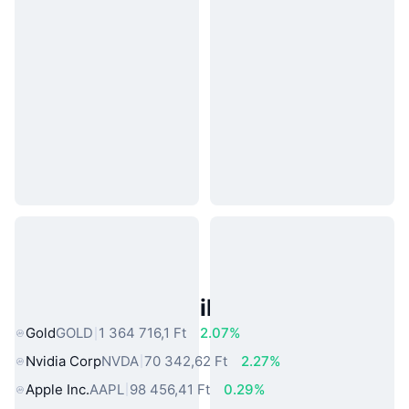
Népszerű Való Világbeli Eszközök
Gold
GOLD
1 364 716,1 Ft
2.07%
Nvidia Corp
NVDA
70 342,62 Ft
2.27%
Apple Inc.
AAPL
98 456,41 Ft
0.29%