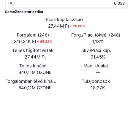
HUF
Felkapott
Kripto ETF-ek
Tanulj
CMC MCP
GameZone statisztika
Új
Piaci kapitalizáció
Bitcoin ETF-ek
x402
Hírek
27,44M Ft
20.66%
Kripto
Ethereum ETF-ek
Forgalom (24ó)
Forg./Piaci tőkeé. (24ó)
Academy
310,31K Ft
1,13%
65.22%
Politika
Teljes hígított érték
Likv./Piaci kap.
Technikai elemzés
Kutatás
27,44M Ft
91.45%
Sportok
Teljes kínálat
Max. kínálat
RSI
Videók
840,11M GZONE
--
Pénzügy
MACD
Forgalomban lévő kínálat
Tulajdonosok
Szótár
840,11M GZONE
18,27K
Technológia
Webhely
Website
Származékos termékek
Kampányok
Közösségi
NFT
Áttekintés
Airdropok
0xb6ad...00e938
Szerződések
Összefoglaló NFT statisztikák
Likvidálások
3.0
Gyémánt jutalmak
Értékelés (CertiK)