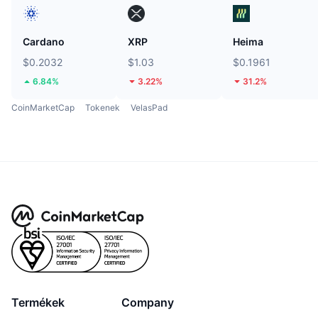
Cardano
XRP
Heima
$0.2032
$1.03
$0.1961
6.84%
3.22%
31.2%
CoinMarketCap
Tokenek
VelasPad
Termékek
Company