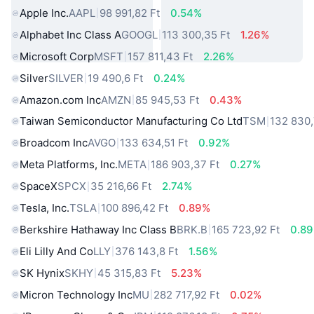
Apple Inc.
AAPL
98 991,82 Ft
0.54%
Alphabet Inc Class A
GOOGL
113 300,35 Ft
1.26%
Microsoft Corp
MSFT
157 811,43 Ft
2.26%
Silver
SILVER
19 490,6 Ft
0.24%
Amazon.com Inc
AMZN
85 945,53 Ft
0.43%
Taiwan Semiconductor Manufacturing Co Ltd
TSM
132 830,
Broadcom Inc
AVGO
133 634,51 Ft
0.92%
Meta Platforms, Inc.
META
186 903,37 Ft
0.27%
SpaceX
SPCX
35 216,66 Ft
2.74%
Tesla, Inc.
TSLA
100 896,42 Ft
0.89%
Berkshire Hathaway Inc Class B
BRK.B
165 723,92 Ft
0.8
Eli Lilly And Co
LLY
376 143,8 Ft
1.56%
SK Hynix
SKHY
45 315,83 Ft
5.23%
Micron Technology Inc
MU
282 717,92 Ft
0.02%