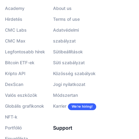
Academy
About us
Hirdetés
Terms of use
CMC Labs
Adatvédelmi
CMC Max
szabályzat
Legfontosabb hírek
Sütibeállítások
Bitcoin ETF-ek
Süti szabályzat
Kripto API
Közösség szabályok
DexScan
Jogi nyilatkozat
Valós eszközök
Módszertan
Globális grafikonok
Karrier
We’re hiring!
NFT-k
Support
Portfólió
Figyelőlista