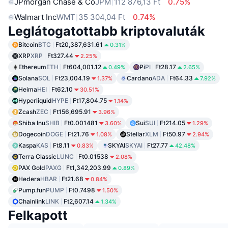
JPmorgan Chase & Co
JPM
112 876,13 Ft
0.75%
Walmart Inc
WMT
35 304,04 Ft
0.74%
Leglátogatottabb kriptovaluták
Bitcoin
BTC
Ft20,387,631.61
0.31%
XRP
XRP
Ft327.44
2.25%
Ethereum
ETH
Ft604,001.12
Pi
PI
Ft28.17
0.49%
2.65%
Solana
SOL
Ft23,004.19
Cardano
ADA
Ft64.33
1.37%
7.92%
Heima
HEI
Ft62.10
30.51%
Hyperliquid
HYPE
Ft17,804.75
1.14%
Zcash
ZEC
Ft156,695.91
3.96%
Shiba Inu
SHIB
Ft0.001481
Sui
SUI
Ft214.05
3.60%
1.29%
Dogecoin
DOGE
Ft21.76
Stellar
XLM
Ft50.97
1.08%
2.94%
Kaspa
KAS
Ft8.11
SKYAI
SKYAI
Ft27.77
0.83%
42.48%
Terra Classic
LUNC
Ft0.01538
2.08%
PAX Gold
PAXG
Ft1,342,203.99
0.89%
Hedera
HBAR
Ft21.68
0.84%
Pump.fun
PUMP
Ft0.7498
1.50%
Chainlink
LINK
Ft2,607.14
1.34%
Felkapott