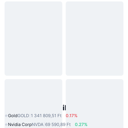
Népszerű Való Világbeli Eszközök
Gold
GOLD
1 341 809,51 Ft
0.17%
Nvidia Corp
NVDA
69 590,89 Ft
0.27%