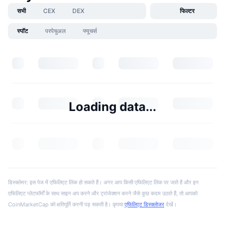
सभी
CEX
DEX
फिल्टर
स्पॉट
परपेचुअल
फ्यूचर्स
Loading data...
डिस्क्लेमर: इस पेज में एफिलिएट लिंक हो सकते हैं। अगर आप किसी एफिलिएट लिंक पर जाते हैं और इन
एफिलिएट प्लेटफॉर्मों के साथ साइन अप करने और ट्रांजेक्शन करने जैसे कुछ कदम उठाते हैं, तो आपको
CoinMarketCap को क्षतिपूर्ति करनी पड़ सकती है। कृपया
एफिलिएट डिस्क्लोजर
देखें।