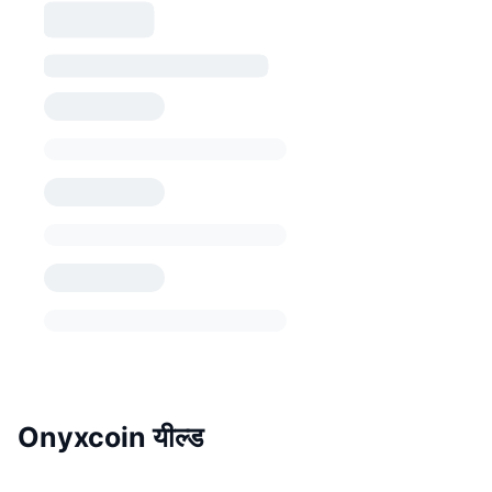
Onyxcoin यील्ड