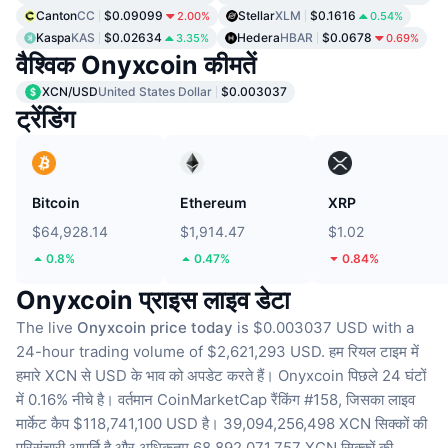
Canton
CC
$0.09099
Stellar
XLM
$0.1616
2.00%
0.54%
Kaspa
KAS
$0.02634
Hedera
HBAR
$0.0678
3.35%
0.69%
वैश्विक Onyxcoin कीमतें
XCN/USD
United States Dollar
$0.003037
ट्रेंडिंग
Bitcoin
Ethereum
XRP
$64,928.14
$1,914.47
$1.02
0.8%
0.47%
0.84%
Onyxcoin प्राइस लाइव डेटा
The live
Onyxcoin price today
is $0.003037 USD with a
24-hour trading volume of $2,621,293 USD.
हम रियल टाइम में
हमारे XCN से USD के भाव को अपडेट करते हैं।
Onyxcoin पिछले 24 घंटों
में 0.16% नीचे है।
वर्तमान CoinMarketCap रैंकिंग #158, जिसका लाइव
मार्केट कैप $118,741,100 USD है।
39,094,256,498 XCN सिक्कों की
परिसंचारी आपूर्ति है
और अधिकतम 68,892,071,757 XCN सिक्कों की