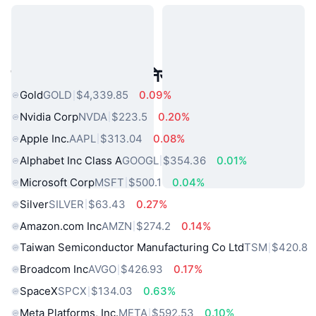
लोकप्रिय वास्तविक दुनिया की संपत्तियां
Gold
GOLD
$4,339.85
0.09%
Nvidia Corp
NVDA
$223.5
0.20%
Apple Inc.
AAPL
$313.04
0.08%
Alphabet Inc Class A
GOOGL
$354.36
0.01%
Microsoft Corp
MSFT
$500.1
0.04%
Silver
SILVER
$63.43
0.27%
Amazon.com Inc
AMZN
$274.2
0.14%
Taiwan Semiconductor Manufacturing Co Ltd
TSM
$420.8
Broadcom Inc
AVGO
$426.93
0.17%
SpaceX
SPCX
$134.03
0.63%
Meta Platforms, Inc.
META
$592.53
0.10%