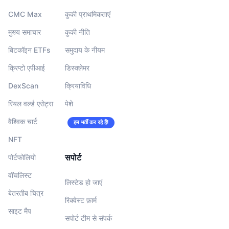
CMC Max
कुकी प्राथमिकताएं
मुख्य समाचार
कुकी नीति
बिटकॉइन ETFs
समुदाय के नीयम
क्रिप्टो एपीआई
डिस्क्लेमर
DexScan
क्रियाविधि
रियल वर्ल्ड एसेट्स
पेशे
वैश्विक चार्ट
हम भर्ती कर रहे हैं!
NFT
सपोर्ट
पोर्टफोलियो
वॉचलिस्‍ट
लिस्टेड हो जाएं
बेतरतीब चित्र
रिक्वेस्ट फ़ार्म
साइट मैप
सपोर्ट टीम से संपर्क