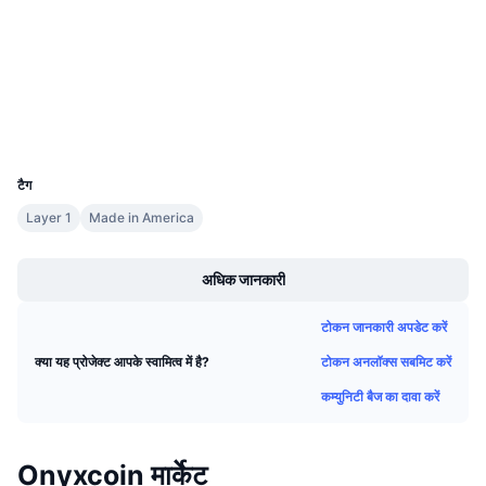
Audits
आगामी सेल
फंडिंग दरें
सीखें और कमाएँ
etherscan.io
एक्सप्लोरर
कैलेंडर
वॉलेट्स
UCID
ICO कैलेंडर
18679
टैग
घटनाक्रमो का कलैंडर
Layer 1
Made in America
Boost
अधिक जानकारी
टोकन जानकारी अपडेट करें
टोकन अनलॉक्स सबमिट करें
क्या यह प्रोजेक्ट आपके स्वामित्व में है?
कम्युनिटी बैज का दावा करें
Onyxcoin मार्केट