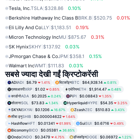
Tesla, Inc.
TSLA
$328.86
0.10%
Berkshire Hathaway Inc Class B
BRK.B
$520.75
0.01%
Eli Lilly And Co
LLY
$1,183.51
0.19%
Micron Technology Inc
MU
$875.67
0.31%
SK Hynix
SKHY
$137.92
0.03%
JPmorgan Chase & Co
JPM
$358.1
0.15%
Walmart Inc
WMT
$111.83
0.03%
सबसे ज्यादा देखी गईं क्रिप्टोकरेंसी
ADI
ADI
$6.79
बिटकॉइन
BTC
$64,928.14
1.41%
0.81%
एक्सआरपी
XRP
$1.02
एथेरियम
ETH
$1,914.47
0.85%
0.48%
कार्डानो
ADA
$0.2025
Pi
PI
$0.08843
0.24%
1.35%
सोलाना
SOL
$73.83
Hyperliquid
HYPE
$54.35
1.34%
3.25%
SKYAI
SKYAI
$0.1206
Zcash
ZEC
$510.83
16.67%
3.43%
शीबा इनु
SHIB
$0.000004622
1.64%
Hashflow
HFT
$0.01341
Sui
SUI
$0.6716
61.99%
0.49%
Biconomy
BICO
$0.05381
36.65%
Ondo
ONDO
$0.3479
डॉजकॉइन
DOGE
$0.06972
4.75%
1.22%