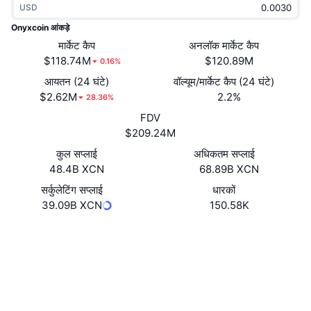
USD
ट्रेंडिंग
क्रिप्टो ETF
लर्न
CMC MCP
Onyxcoin आंकड़े
नया
मार्केट कैप
अनलॉक मार्केट कैप
बिटकॉइन ETFs
x402
न्यूज़
$118.74M
$120.89M
0.16%
क्रिप्टो
एथेरियम ETFs
आयतन (24 घंटे)
वॉल्यूम/मार्केट कैप (24 घंटे)
Academy
$2.62M
2.2%
28.36%
राजनीति
FDV
तकनीकी विश्लेषण
रिसर्च
$209.24M
स्पोर्ट्स
कुल सप्लाई
अधिकतम सप्लाई
आरएसआई
वीडियो
48.4B XCN
68.89B XCN
वित्त
MACD
सर्कुलेटिंग सप्लाई
धारकों
शब्दकोष
39.09B XCN
150.58K
टेक
वेबसाइट
Website
Whitepaper
डेरिवेटिव्स
कैम्पेन
Socials
NFT
ओवरव्यू
एयरड्रॉप
0xA2cd...94fb18
कॉन्ट्रैक्ट्स
कुल NFT आँकड़े
लिक्विडेशन
4.2
डायमंड रिवॉर्ड
रेटिंग (CertiK)