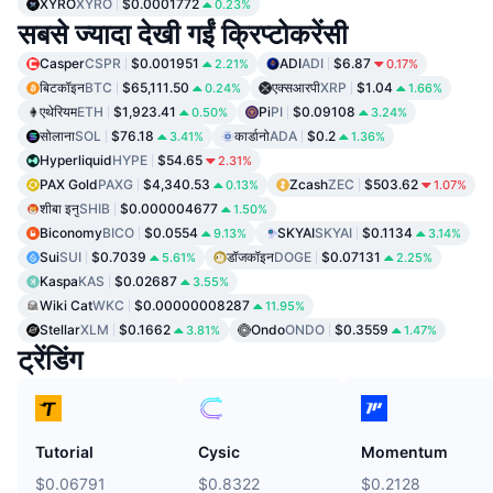
XYRO
XYRO
$0.0001772
0.23%
सबसे ज्यादा देखी गईं क्रिप्टोकरेंसी
Casper
CSPR
$0.001951
ADI
ADI
$6.87
2.21%
0.17%
बिटकॉइन
BTC
$65,111.50
एक्सआरपी
XRP
$1.04
0.24%
1.66%
एथेरियम
ETH
$1,923.41
Pi
PI
$0.09108
0.50%
3.24%
सोलाना
SOL
$76.18
कार्डानो
ADA
$0.2
3.41%
1.36%
Hyperliquid
HYPE
$54.65
2.31%
PAX Gold
PAXG
$4,340.53
Zcash
ZEC
$503.62
0.13%
1.07%
शीबा इनु
SHIB
$0.000004677
1.50%
Biconomy
BICO
$0.0554
SKYAI
SKYAI
$0.1134
9.13%
3.14%
Sui
SUI
$0.7039
डॉजकॉइन
DOGE
$0.07131
5.61%
2.25%
Kaspa
KAS
$0.02687
3.55%
Wiki Cat
WKC
$0.00000008287
11.95%
Stellar
XLM
$0.1662
Ondo
ONDO
$0.3559
3.81%
1.47%
ट्रेंडिंग
Tutorial
Cysic
Momentum
$0.06791
$0.8322
$0.2128