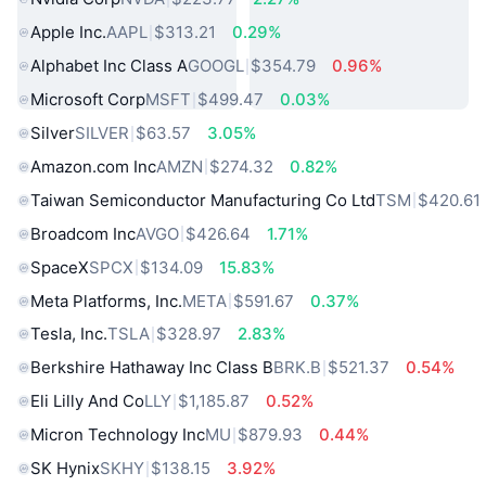
Apple Inc.
AAPL
$313.21
0.29%
Alphabet Inc Class A
GOOGL
$354.79
0.96%
Microsoft Corp
MSFT
$499.47
0.03%
Silver
SILVER
$63.57
3.05%
Amazon.com Inc
AMZN
$274.32
0.82%
Taiwan Semiconductor Manufacturing Co Ltd
TSM
$420.61
Broadcom Inc
AVGO
$426.64
1.71%
SpaceX
SPCX
$134.09
15.83%
Meta Platforms, Inc.
META
$591.67
0.37%
Tesla, Inc.
TSLA
$328.97
2.83%
Berkshire Hathaway Inc Class B
BRK.B
$521.37
0.54%
Eli Lilly And Co
LLY
$1,185.87
0.52%
Micron Technology Inc
MU
$879.93
0.44%
SK Hynix
SKHY
$138.15
3.92%