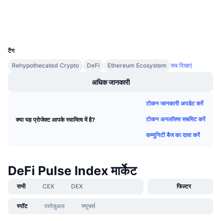
एक्सप्लोरर
आगामी सेल
फंडिंग दरें
सीखें और कमाएँ
वॉलेट्स
UCID
7055
कैलेंडर
टैग
Rehypothecated Crypto
DeFi
Ethereum Ecosystem
सब दिखाएं
ICO कैलेंडर
अधिक जानकारी
घटनाक्रमो का कलैंडर
टोकन जानकारी अपडेट करें
टोकन अनलॉक्स सबमिट करें
क्या यह प्रोजेक्ट आपके स्वामित्व में है?
कम्युनिटी बैज का दावा करें
DeFi Pulse Index मार्केट
सभी
CEX
DEX
फिल्टर
स्पॉट
परपेचुअल
फ्यूचर्स