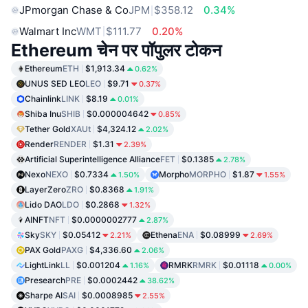
JPmorgan Chase & Co
JPM
$358.12
0.34%
Walmart Inc
WMT
$111.77
0.20%
Ethereum चेन पर पॉपुलर टोकन
Ethereum
ETH
$1,913.34
0.62%
UNUS SED LEO
LEO
$9.71
0.37%
Chainlink
LINK
$8.19
0.01%
Shiba Inu
SHIB
$0.000004642
0.85%
Tether Gold
XAUt
$4,324.12
2.02%
Render
RENDER
$1.31
2.39%
Artificial Superintelligence Alliance
FET
$0.1385
2.78%
Nexo
NEXO
$0.7334
Morpho
MORPHO
$1.87
1.50%
1.55%
LayerZero
ZRO
$0.8368
1.91%
Lido DAO
LDO
$0.2868
1.32%
AINFT
NFT
$0.0000002777
2.87%
Sky
SKY
$0.05412
Ethena
ENA
$0.08999
2.21%
2.69%
PAX Gold
PAXG
$4,336.60
2.06%
LightLink
LL
$0.001204
RMRK
RMRK
$0.01118
1.16%
0.00%
Presearch
PRE
$0.0002442
38.62%
Sharpe AI
SAI
$0.0008985
2.55%