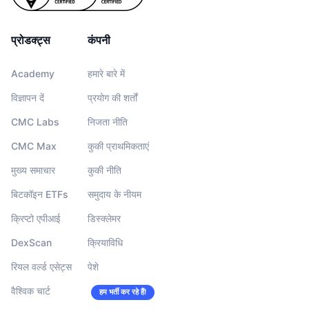
प्रोडक्ट्स
कंपनी
Academy
हमारे बारे में
विज्ञापन दें
प्रयोग की शर्तों
CMC Labs
निजता नीति
CMC Max
कुकी प्राथमिकताएं
मुख्य समाचार
कुकी नीति
बिटकॉइन ETFs
समुदाय के नीयम
क्रिप्टो एपीआई
डिस्क्लेमर
DexScan
क्रियाविधि
रियल वर्ल्ड एसेट्स
पेशे
वैश्विक चार्ट
हम भर्ती कर रहे हैं!