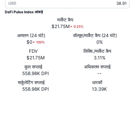
USD
ट्रेंडिंग
क्रिप्टो ETF
लर्न
CMC MCP
DeFi Pulse Index आंकड़े
नया
मार्केट कैप
बिटकॉइन ETFs
x402
न्यूज़
$21.75M
0.25%
क्रिप्टो
एथेरियम ETFs
आयतन (24 घंटे)
वॉल्यूम/मार्केट कैप (24 घंटे)
Academy
$0
0%
100%
राजनीति
FDV
लिक्वि./मार्केट कैप
तकनीकी विश्लेषण
रिसर्च
$21.75M
3.11%
स्पोर्ट्स
कुल सप्लाई
अधिकतम सप्लाई
आरएसआई
वीडियो
558.98K DPI
--
वित्त
MACD
सर्कुलेटिंग सप्लाई
धारकों
शब्दकोष
558.98K DPI
13.39K
टेक
वेबसाइट
Website
डेरिवेटिव्स
कैम्पेन
Socials
NFT
ओवरव्यू
एयरड्रॉप
कॉन्ट्रैक्ट्स
0x1494...ba3c2b
3.3
रेटिंग (CertiK)
कुल NFT आँकड़े
लिक्विडेशन
डायमंड रिवॉर्ड
etherscan.io