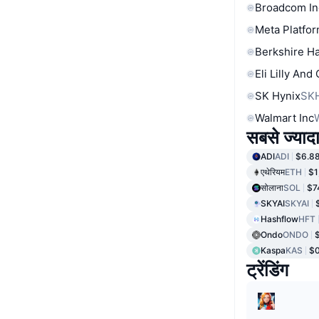
Broadcom In
Meta Platfor
Berkshire Ha
Eli Lilly And
SK Hynix
SK
Walmart Inc
सबसे ज्यादा
ADI
ADI
$6.8
एथेरियम
ETH
$1
सोलाना
SOL
$7
SKYAI
SKYAI
Hashflow
HFT
Ondo
ONDO
Kaspa
KAS
$0
ट्रेंडिंग