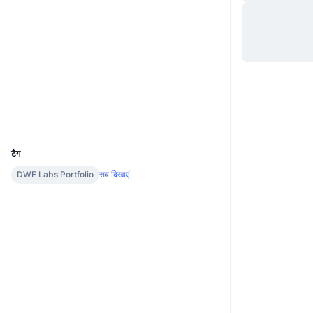
वेबसाइट
Website
Whitepaper
Socials
कॉन्ट्रैक्ट्स
ibc/B9...D42163
www.mintscan.io
एक्सप्लोरर
UCID
10687
टैग
DWF Labs Portfolio
सब दिखाएं