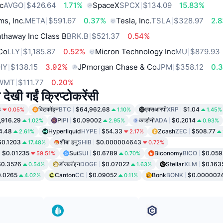
c
AVGO
$426.64
1.71%
SpaceX
SPCX
$134.09
15.83%
ms, Inc.
META
$591.67
0.37%
Tesla, Inc.
TSLA
$328.97
2.
thaway Inc Class B
BRK.B
$521.37
0.54%
 Co
LLY
$1,185.87
0.52%
Micron Technology Inc
MU
$879.93
HY
$138.15
3.92%
JPmorgan Chase & Co
JPM
$358.12
0.
WMT
$111.77
0.20%
 देखी गईं क्रिप्टोकरेंसी
8
बिटकॉइन
BTC
$64,962.68
एक्सआरपी
XRP
$1.04
0.05%
1.10%
1.45%
,916.29
Pi
PI
$0.09002
कार्डानो
ADA
$0.2014
1.02%
2.95%
0.93%
4.48
Hyperliquid
HYPE
$54.33
Zcash
ZEC
$508.77
2.61%
2.17%
$0.1203
शीबा इनु
SHIB
$0.000004643
17.48%
0.72%
$0.01235
Sui
SUI
$0.6789
Biconomy
BICO
$0.059
59.51%
0.70%
$0.3526
डॉजकॉइन
DOGE
$0.07022
Stellar
XLM
$0.163
0.54%
1.63%
.0265
Canton
CC
$0.09052
Bonk
BONK
$0.000002
4.02%
0.11%