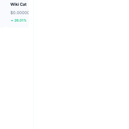
Wiki Cat
Solstice
$0.00000008631
$0.08829
26.01%
14.57%