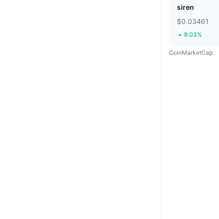
siren
$0.03461
9.03%
CoinMarketCap