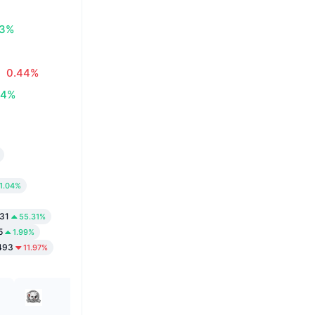
83%
0.44%
34%
1.04%
31
55.31%
5
1.99%
493
11.97%