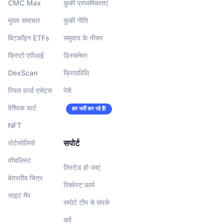
CMC Max
कुकी प्राथमिकताएं
मुख्य समाचार
कुकी नीति
बिटकॉइन ETFs
समुदाय के नीयम
क्रिप्टो एपीआई
डिस्क्लेमर
DexScan
क्रियाविधि
रियल वर्ल्ड एसेट्स
पेशे
वैश्विक चार्ट
हम भर्ती कर रहे हैं!
NFT
सपोर्ट
पोर्टफोलियो
वॉचलिस्‍ट
लिस्टेड हो जाएं
बेतरतीब चित्र
रिक्वेस्ट फ़ार्म
साइट मैप
सपोर्ट टीम से संपर्क
करें