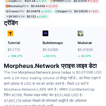
Zcash
ZEC
$521.54
डॉजकॉइन
DOGE
$0.07014
4.35%
0.32%
Biconomy
BICO
$0.04438
22.25%
Cronos
CRO
$0.04878
Kaspa
KAS
$0.02639
0.83%
1.63%
SKYAI
SKYAI
$0.123
6.46%
ट्रेंडिंग
Tutorial
Bubblemaps
Mubarak
$0.1772
$0.02399
$0.01929
198.37%
85.51%
32.37%
Morpheus.Network प्राइस लाइव डेटा
The live
Morpheus.Network price today
is $0.011096 USD
with a 24-hour trading volume of मौजूद नहीं है।.
हम रियल टाइम में
हमारे MNW से USD के भाव को अपडेट करते हैं।
पिछले 24 घंटों में
Morpheus.Network,1.49% ऊपर है।
वर्तमान CoinMarketCap
रैंकिंग #2198, जिसका लाइव मार्केट कैप $531,466 USD है।
47,897,218 MNW सिक्कों की परिसंचारी आपूर्ति है
और अधिकतम