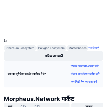
Audits
आगामी सेल
फंडिंग दरें
सीखें और कमाएँ
etherscan.io
एक्सप्लोरर
कैलेंडर
वॉलेट्स
UCID
ICO कैलेंडर
2763
टैग
घटनाक्रमो का कलैंडर
Ethereum Ecosystem
Polygon Ecosystem
Masternodes
सब दिखाएं
अधिक जानकारी
टोकन जानकारी अपडेट करें
टोकन अनलॉक्स सबमिट करें
क्या यह प्रोजेक्ट आपके स्वामित्व में है?
कम्युनिटी बैज का दावा करें
Morpheus.Network मार्केट
सभी
CEX
DEX
फिल्टर