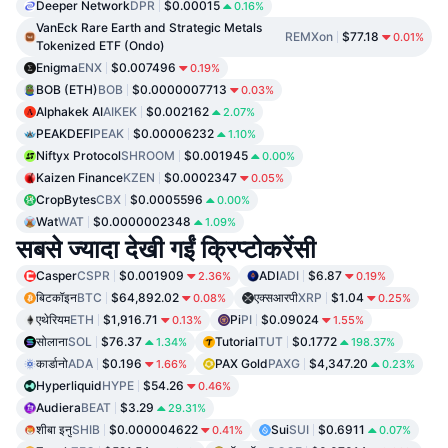
Deeper Network
DPR
$0.00015
0.16%
VanEck Rare Earth and Strategic Metals
REMXon
$77.18
0.01%
Tokenized ETF (Ondo)
Enigma
ENX
$0.007496
0.19%
BOB (ETH)
BOB
$0.0000007713
0.03%
Alphakek AI
AIKEK
$0.002162
2.07%
PEAKDEFI
PEAK
$0.00006232
1.10%
Niftyx Protocol
SHROOM
$0.001945
0.00%
Kaizen Finance
KZEN
$0.0002347
0.05%
CropBytes
CBX
$0.0005596
0.00%
Wat
WAT
$0.0000002348
1.09%
सबसे ज्यादा देखी गईं क्रिप्टोकरेंसी
Casper
CSPR
$0.001909
ADI
ADI
$6.87
2.36%
0.19%
बिटकॉइन
BTC
$64,892.02
एक्सआरपी
XRP
$1.04
0.08%
0.25%
एथेरियम
ETH
$1,916.71
Pi
PI
$0.09024
0.13%
1.55%
सोलाना
SOL
$76.37
Tutorial
TUT
$0.1772
1.34%
198.37%
कार्डानो
ADA
$0.196
PAX Gold
PAXG
$4,347.20
1.66%
0.23%
Hyperliquid
HYPE
$54.26
0.46%
Audiera
BEAT
$3.29
29.31%
शीबा इनु
SHIB
$0.000004622
Sui
SUI
$0.6911
0.41%
0.07%