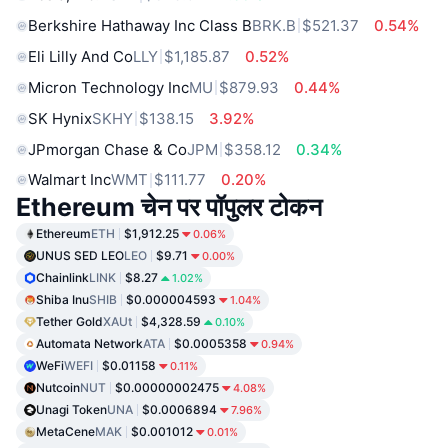
Berkshire Hathaway Inc Class B
BRK.B
$521.37
0.54%
Eli Lilly And Co
LLY
$1,185.87
0.52%
Micron Technology Inc
MU
$879.93
0.44%
SK Hynix
SKHY
$138.15
3.92%
JPmorgan Chase & Co
JPM
$358.12
0.34%
Walmart Inc
WMT
$111.77
0.20%
Ethereum चेन पर पॉपुलर टोकन
Ethereum
ETH
$1,912.25
0.06%
UNUS SED LEO
LEO
$9.71
0.00%
Chainlink
LINK
$8.27
1.02%
Shiba Inu
SHIB
$0.000004593
1.04%
Tether Gold
XAUt
$4,328.59
0.10%
Automata Network
ATA
$0.0005358
0.94%
WeFi
WEFI
$0.01158
0.11%
Nutcoin
NUT
$0.00000002475
4.08%
Unagi Token
UNA
$0.0006894
7.96%
MetaCene
MAK
$0.001012
0.01%