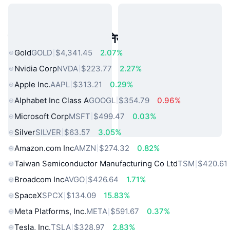
लोकप्रिय वास्तविक दुनिया की संपत्तियां
Gold
GOLD
$4,341.45
2.07%
Nvidia Corp
NVDA
$223.77
2.27%
Apple Inc.
AAPL
$313.21
0.29%
Alphabet Inc Class A
GOOGL
$354.79
0.96%
Microsoft Corp
MSFT
$499.47
0.03%
Silver
SILVER
$63.57
3.05%
Amazon.com Inc
AMZN
$274.32
0.82%
Taiwan Semiconductor Manufacturing Co Ltd
TSM
$420.61
Broadcom Inc
AVGO
$426.64
1.71%
SpaceX
SPCX
$134.09
15.83%
Meta Platforms, Inc.
META
$591.67
0.37%
Tesla, Inc.
TSLA
$328.97
2.83%