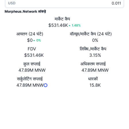
USD
ट्रेंडिंग
क्रिप्टो ETF
लर्न
CMC MCP
Morpheus.Network आंकड़े
नया
मार्केट कैप
बिटकॉइन ETFs
x402
न्यूज़
$531.46K
1.48%
क्रिप्टो
एथेरियम ETFs
आयतन (24 घंटे)
वॉल्यूम/मार्केट कैप (24 घंटे)
Academy
$0
0%
0%
राजनीति
FDV
लिक्वि./मार्केट कैप
तकनीकी विश्लेषण
रिसर्च
$531.46K
3.15%
स्पोर्ट्स
कुल सप्लाई
अधिकतम सप्लाई
आरएसआई
वीडियो
47.89M MNW
47.89M MNW
वित्त
MACD
सर्कुलेटिंग सप्लाई
धारकों
शब्दकोष
47.89M MNW
15.8K
टेक
वेबसाइट
Website
Whitepaper
डेरिवेटिव्स
कैम्पेन
Socials
NFT
ओवरव्यू
एयरड्रॉप
0xd3E4...d7f6E4
कॉन्ट्रैक्ट्स
कुल NFT आँकड़े
लिक्विडेशन
3.9
डायमंड रिवॉर्ड
रेटिंग (CertiK)