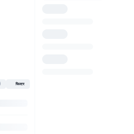
स
फिल्टर