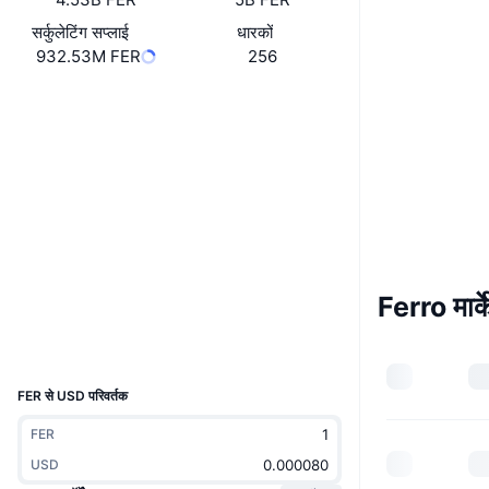
सर्कुलेटिंग सप्लाई
धारकों
932.53M FER
256
वेबसाइट
Website
Whitepaper
Socials
0x2f32...2A0D19
कॉन्ट्रैक्ट्स
3.2
रेटिंग (CertiK)
etherscan.io
एक्सप्लोरर
Ferro मार्
वॉलेट्स
UCID
20716
FER से USD परिवर्तक
FER
USD