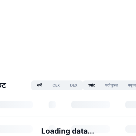
केट
सभी
CEX
DEX
स्पॉट
परपेचुअल
फ्यूचर्
Loading data...