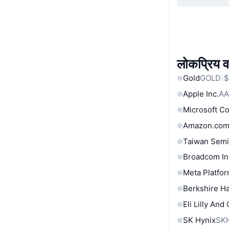
लोकप्रिय वा
Gold
GOLD
$
Apple Inc.
AA
Microsoft C
Amazon.com
Taiwan Semi
Broadcom In
Meta Platfor
Berkshire Ha
Eli Lilly And
SK Hynix
SK