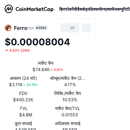
क्रिप्टोकरेंसी
डैशबोर्ड्स
डेक्सस्कैन
एक्सचेंज
कम्युनिटी
Ferro
3K
#3093
FER
$0.00008004
4.92%
(
24h
)
मार्केट कैप
$74.64K
4.92%
आयतन (24 घंटे)
वॉल्यूम/मार्केट कैप (24 घंटे)
$3.11K
4.17%
43.78%
FDV
लिक्वि./मार्केट कैप
$400.22K
10.53%
TVL
मार्केट कैप/TVL
$4.8M
0.01553
कुल सप्लाई
अधिकतम सप्लाई
4.53B FER
5B FER