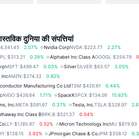
स्तविक दुनिया की संपत्तियां
4,341.45
2.07%
Nvidia Corp
NVDA
$223.77
2.27%
PL
$313.21
0.29%
Alphabet Inc Class A
GOOGL
$354.79
orp
MSFT
$499.47
0.03%
Silver
SILVER
$63.57
3.05%
 Inc
AMZN
$274.32
0.82%
conductor Manufacturing Co Ltd
TSM
$420.61
0.44%
c
AVGO
$426.64
1.71%
SpaceX
SPCX
$134.09
15.83%
ms, Inc.
META
$591.67
0.37%
Tesla, Inc.
TSLA
$328.97
2.
thaway Inc Class B
BRK.B
$521.37
0.54%
 Co
LLY
$1,185.87
0.52%
Micron Technology Inc
MU
$879.93
HY
$138.15
3.92%
JPmorgan Chase & Co
JPM
$358.12
0.