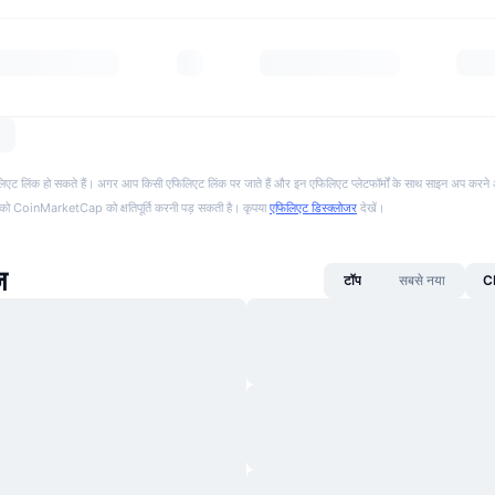
फिलिएट लिंक हो सकते हैं। अगर आप किसी एफिलिएट लिंक पर जाते हैं और इन एफिलिएट प्लेटफॉर्मों के साथ साइन अप करने 
पको CoinMarketCap को क्षतिपूर्ति करनी पड़ सकती है। कृपया
एफिलिएट डिस्क्लोजर
देखें।
ज़
टॉप
सबसे नया
CM