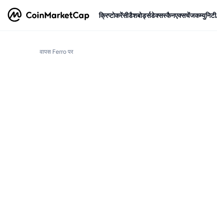
क्रिप्टोकरेंसी
डैशबोर्ड्स
डेक्सस्कैन
एक्सचेंज
कम्युनिटी
वापस Ferro पर