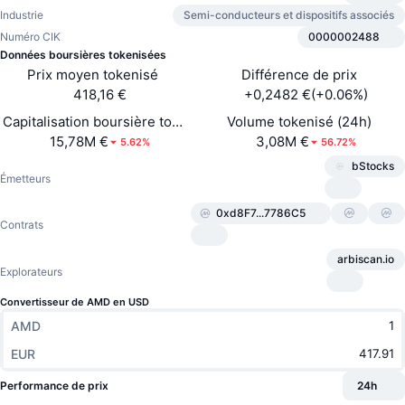
Meilleurs traders
Articles
Flux entrants/sortants des exchanges
API DEX
Convertisseur
Industrie
Tableaux de classement
Semi-conducteurs et dispositifs associés
Au comptant
Numéro CIK
0000002488
Sentiment
Entreprise
Bulletin d'information
Données boursières tokenisées
Indicateurs
Tendances
Produits dérivés
Prix moyen tokenisé
Différence de prix
418,16 €
+0,2482 €(+0.06%)
Tarifs
CMC Launch
À venir
Indice Fear & Greed.
Capitalisation boursière tokenisée
Volume tokenisé (24h)
Ressources
CMC Labs
15,78M €
3,08M €
5.62%
56.72%
Récemment ajoutés
Indice de la saison des Altcoins
bStocks
Émetteurs
CMC Max
Plus performants et moins performants
Indicateurs du cycle de marché
Documentation
0xd8F7...7786C5
Contrats
À la une
Les plus consultés
Dominance Bitcoin
FAQ
arbiscan.io
Bot Telegram
Explorateurs
Sentiment de la communauté
Indice CoinMarketCap 20
Convertisseur de AMD en USD
Intégrations IA
Promouvoir
Classement de la blockchain
Indice CoinMarketCap 100
AMD
Hub des Agents CMC
EUR
Marchés de prédiction
Flux des ETF
Widgets du site
Performance de prix
24h
Place de marché des compétences