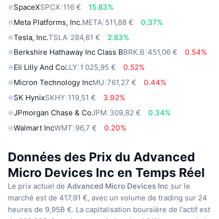
SpaceX
SPCX
116 €
15.83%
Meta Platforms, Inc.
META
511,88 €
0.37%
Tesla, Inc.
TSLA
284,61 €
2.83%
Berkshire Hathaway Inc Class B
BRK.B
451,06 €
0.54%
Eli Lilly And Co
LLY
1 025,95 €
0.52%
Micron Technology Inc
MU
761,27 €
0.44%
SK Hynix
SKHY
119,51 €
3.92%
JPmorgan Chase & Co
JPM
309,82 €
0.34%
Walmart Inc
WMT
96,7 €
0.20%
Données des Prix du Advanced
Micro Devices Inc en Temps Réel
Le prix actuel de
Advanced Micro Devices Inc
sur le
marché est de 417,91 €, avec un volume de trading sur 24
heures de 9,95B €. La capitalisation boursière de l'actif est