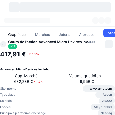
Crypto-monnaies
Tableaux de bord
Crypto-monnaies
Ache
Graphique
Marchés
Jetons
À propos
DexScan
Cours de l'action Advanced Micro Devices Inc
Marchés
Classement
AMD
#
19
417,91 €
Signaux
Échanges
1.2%
Catégories
New
Vue globale du marché
Tendances
Communauté
Historique des aperçus
Marché Spot
Plateformes d'échange
Advanced Micro Devices Inc Info
Cap. Marché
Volume quotidien
Nouveau
Fils d'actualité
API
Déverrouillages de jetons
Nombre de cryptomonnaies
Au comptant
682,23B €
9,95B €
1.2%
Site Internet
www.amd.com
Gagnants
Sujets
Rendements
Produits
Trésoreries de Bitcoin
Produits dérivés
API
Type d’actif
Action
Salariés
28000
Explorateur de mèmes
Lives
Actifs Monde Réel
Trésoreries de BNB
Produits
API Crypto
Fondée
May 1, 1969
Plateformes d'échange décentralisées
Principale plateforme d’échange
Nasdaq