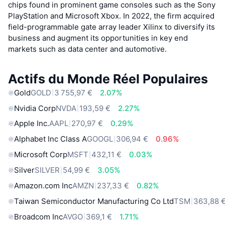
chips found in prominent game consoles such as the Sony
PlayStation and Microsoft Xbox. In 2022, the firm acquired
field-programmable gate array leader Xilinx to diversify its
business and augment its opportunities in key end
markets such as data center and automotive.
Actifs du Monde Réel Populaires
Gold
GOLD
3 755,97 €
2.07%
Nvidia Corp
NVDA
193,59 €
2.27%
Apple Inc.
AAPL
270,97 €
0.29%
Alphabet Inc Class A
GOOGL
306,94 €
0.96%
Microsoft Corp
MSFT
432,11 €
0.03%
Silver
SILVER
54,99 €
3.05%
Amazon.com Inc
AMZN
237,33 €
0.82%
Taiwan Semiconductor Manufacturing Co Ltd
TSM
363,88 
Broadcom Inc
AVGO
369,1 €
1.71%