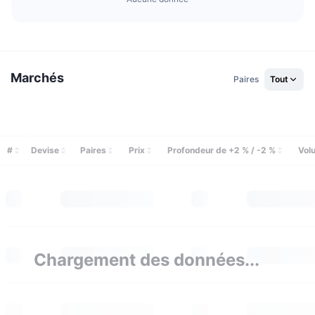
Ventes à venir
Taux de financement
Apprenez & Gagnez
Calendriers
Marchés
Paires
Tout
Calendrier des ICO
Calendrier des événements
#
Devise
Paires
Prix
Profondeur de +2 % / -2 %
Vol
Chargement des données...