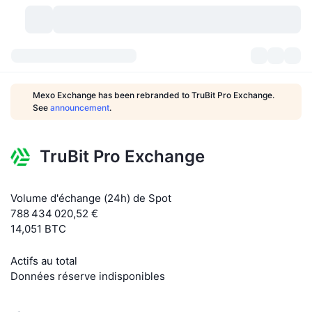
Crypto-monnaies
Tableaux de bord
Crypto-monnaies
Mexo Exchange has been rebranded to TruBit Pro Exchange.
See
announcement
.
DexScan
Marchés
Classement
Signaux
Échanges
Catégories
New
Vue globale du marché
TruBit Pro Exchange
Tendances
Communauté
Historique des aperçus
Marché Spot
Plateformes d'échange
Volume d'échange (24h) de Spot
788 434 020,52 €
Nouveau
Fils d'actualité
API
Déverrouillages de jetons
Nombre de cryptomonnaies
Au comptant
14,051 BTC
Gagnants
Sujets
Rendements
Produits
Trésoreries de Bitcoin
Produits dérivés
API
Actifs au total
Données réserve indisponibles
Explorateur de mèmes
Lives
Actifs Monde Réel
Trésoreries de BNB
Produits
API Crypto
Plateformes d'échange décentralisées