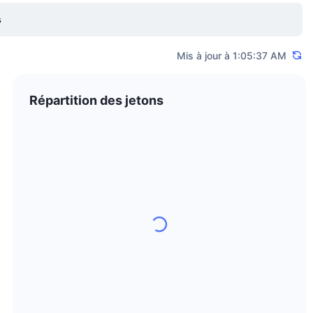
s
de dix ans d'expérience dans le domaine du numérique et était à
de dollars d'actifs.
Mis à jour à 1:05:37 AM
Répartition des jetons
hange ait été lancée à Singapour, sa page LinkedIn indique qu'elle
web indique qu'il a son siège à Singapour, avec "des succursales au
 la Corée du Nord, de la Crimée, du Soudan, de la Malaisie, de la
îles Mariannes du Nord ou de toute autre juridiction où les
iliser la plateforme.