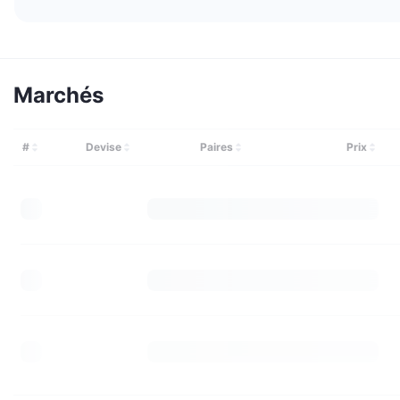
Marchés
#
Devise
Paires
Prix