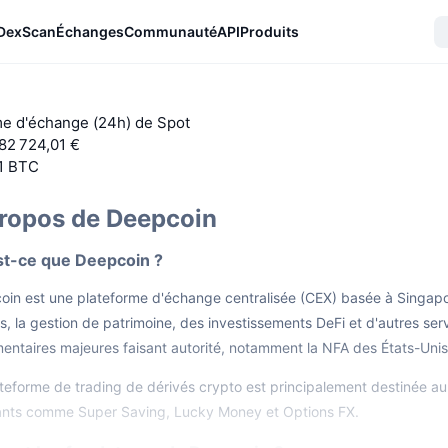
DexScan
Échanges
Communauté
API
Produits
e d'échange (24h) de Spot
82 724,01 €
1 BTC
ropos de Deepcoin
st-ce que Deepcoin ?
in est une plateforme d'échange centralisée (CEX) basée à Singapou
s, la gestion de patrimoine, des investissements DeFi et d'autres ser
entaires majeures faisant autorité, notamment la NFA des États-Uni
teforme de trading de dérivés crypto est principalement destinée au
ants comme Super Saving, Lucky Money et Options FX.