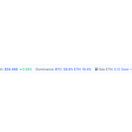
4h
:
$56.48B
0.59%
Dominance
:
BTC
:
58.8%
ETH
:
10.4%
Gas ETH
:
0.12
Gwei