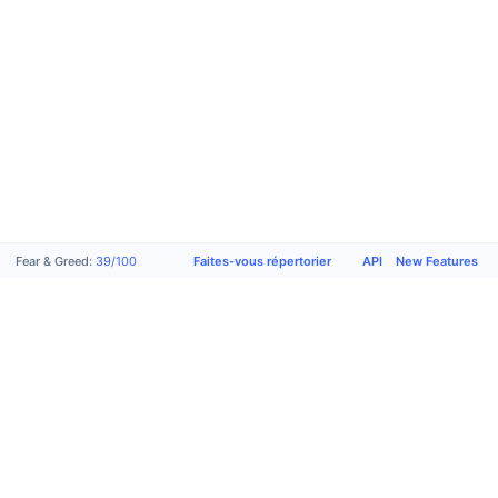
Faites-vous répertorier
API
New Features
Fear & Greed
:
39
/
100
Produits
Entreprise
Assistance
Social
Academy
À propos de
Faites-vous
X (Twitter)
Promouvoir
nous
répertorier
Communauté
CMC Labs
Conditions
Formulaire
Telegram