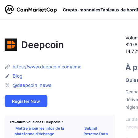
Crypto-monnaies
Tableaux de bord
Volum
Deepcoin
820 8
14,72
À p
https://www.deepcoin.com/cmc
Blog
Qu'e
@deepcoin_news
Deepco
dérivé
Register Now
réglem
La pla
Travaillez-vous chez Deepcoin ?
innov
Mettre à jour les infos de la
Submit
plateforme d'échange
Reserve Data