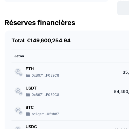
Qui 
La pla
la têt
Réserves financières
Quan
Total: €149,600,254.94
Deepc
Où e
Jeton
Il exi
ETH
35
est ba
0xB971...F0E9C8
Japon
USDT
54,490
Rest
0xB971...F0E9C8
Selon 
BTC
Syrie,
bc1qzm...05xh87
servic
USDC