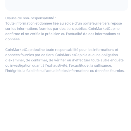
mme le BTC/USDT, ETH/USDT, XRP/USDT, ETH/USD et LTC/USDT. Elle
Clause de non-responsabilité :
GBP.
Toute information et donnée liée au solde d'un portefeuille tiers repose
sur les informations fournies par des tiers publics. CoinMarketCap ne
confirme ni ne vérifie la précision ou l'actualité de ces informations et
données.
 makers sur son marché de trading au comptant. Cependant, en
CoinMarketCap décline toute responsabilité pour les informations et
e étaient gratuites.
données fournies par ce tiers. CoinMarketCap n'a aucune obligation
d'examiner, de confirmer, de vérifier ou d'effectuer toute autre enquête
 trading sur marge sur Deepcoin ?
ou investigation quant à l'exhaustivité, l'exactitude, la suffisance,
l'intégrité, la fiabilité ou l'actualité des informations ou données fournies.
 levier allant jusqu'à 125x.