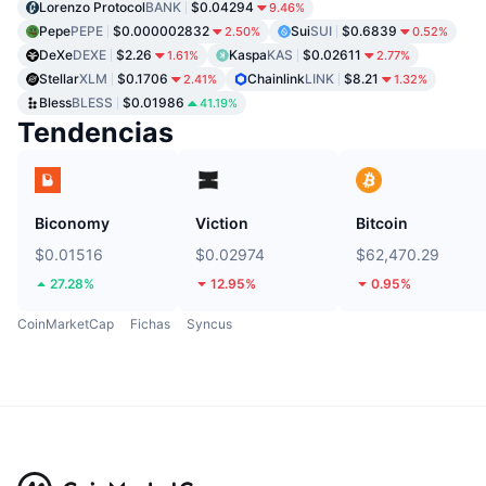
Lorenzo Protocol
BANK
$0.04294
9.46%
Pepe
PEPE
$0.000002832
Sui
SUI
$0.6839
2.50%
0.52%
DeXe
DEXE
$2.26
Kaspa
KAS
$0.02611
1.61%
2.77%
Stellar
XLM
$0.1706
Chainlink
LINK
$8.21
2.41%
1.32%
Bless
BLESS
$0.01986
41.19%
Tendencias
Biconomy
Viction
Bitcoin
$0.01516
$0.02974
$62,470.29
27.28%
12.95%
0.95%
CoinMarketCap
Fichas
Syncus