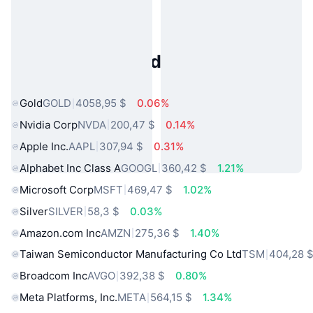
Activos del Mundo Real
Populares
Gold
GOLD
4058,95 $
0.06%
Nvidia Corp
NVDA
200,47 $
0.14%
Apple Inc.
AAPL
307,94 $
0.31%
Alphabet Inc Class A
GOOGL
360,42 $
1.21%
Microsoft Corp
MSFT
469,47 $
1.02%
Silver
SILVER
58,3 $
0.03%
Amazon.com Inc
AMZN
275,36 $
1.40%
Taiwan Semiconductor Manufacturing Co Ltd
TSM
404,28 
Broadcom Inc
AVGO
392,38 $
0.80%
Meta Platforms, Inc.
META
564,15 $
1.34%