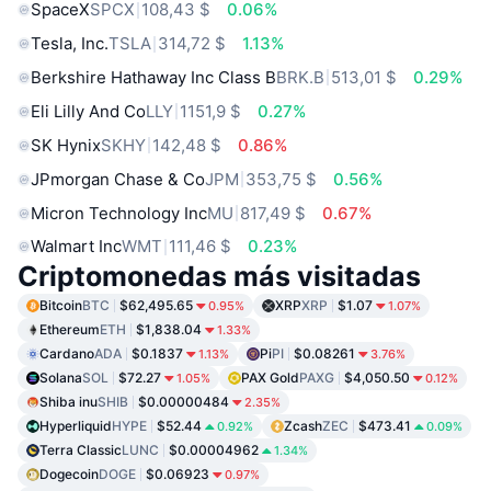
SpaceX
SPCX
108,43 $
0.06%
Tesla, Inc.
TSLA
314,72 $
1.13%
Berkshire Hathaway Inc Class B
BRK.B
513,01 $
0.29%
Eli Lilly And Co
LLY
1151,9 $
0.27%
SK Hynix
SKHY
142,48 $
0.86%
JPmorgan Chase & Co
JPM
353,75 $
0.56%
Micron Technology Inc
MU
817,49 $
0.67%
Walmart Inc
WMT
111,46 $
0.23%
Criptomonedas más visitadas
Bitcoin
BTC
$62,495.65
XRP
XRP
$1.07
0.95%
1.07%
Ethereum
ETH
$1,838.04
1.33%
Cardano
ADA
$0.1837
Pi
PI
$0.08261
1.13%
3.76%
Solana
SOL
$72.27
PAX Gold
PAXG
$4,050.50
1.05%
0.12%
Shiba inu
SHIB
$0.00000484
2.35%
Hyperliquid
HYPE
$52.44
Zcash
ZEC
$473.41
0.92%
0.09%
Terra Classic
LUNC
$0.00004962
1.34%
Dogecoin
DOGE
$0.06923
0.97%