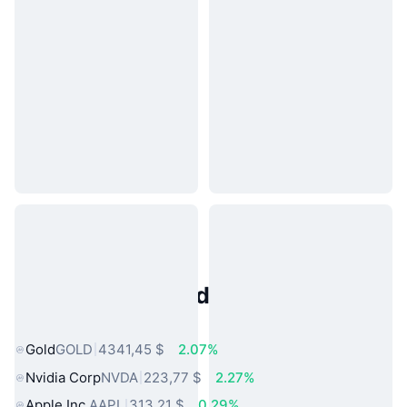
Activos del Mundo Real
Populares
Gold
GOLD
4341,45 $
2.07%
Nvidia Corp
NVDA
223,77 $
2.27%
Apple Inc.
AAPL
313,21 $
0.29%