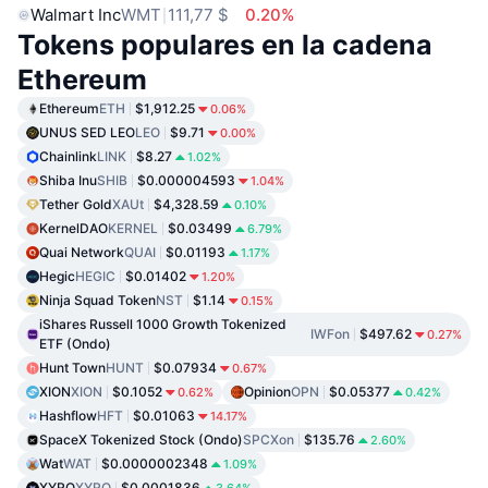
Walmart Inc
WMT
111,77 $
0.20%
Tokens populares en la cadena
Ethereum
Ethereum
ETH
$1,912.25
0.06%
UNUS SED LEO
LEO
$9.71
0.00%
Chainlink
LINK
$8.27
1.02%
Shiba Inu
SHIB
$0.000004593
1.04%
Tether Gold
XAUt
$4,328.59
0.10%
KernelDAO
KERNEL
$0.03499
6.79%
Quai Network
QUAI
$0.01193
1.17%
Hegic
HEGIC
$0.01402
1.20%
Ninja Squad Token
NST
$1.14
0.15%
iShares Russell 1000 Growth Tokenized
IWFon
$497.62
0.27%
ETF (Ondo)
Hunt Town
HUNT
$0.07934
0.67%
XION
XION
$0.1052
Opinion
OPN
$0.05377
0.62%
0.42%
Hashflow
HFT
$0.01063
14.17%
SpaceX Tokenized Stock (Ondo)
SPCXon
$135.76
2.60%
Wat
WAT
$0.0000002348
1.09%
XYRO
XYRO
$0.0001836