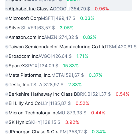
Alphabet Inc Class A
GOOGL
354,79 $
0.96%
Microsoft Corp
MSFT
499,47 $
0.03%
Silver
SILVER
63,57 $
3.05%
Amazon.com Inc
AMZN
274,32 $
0.82%
Taiwan Semiconductor Manufacturing Co Ltd
TSM
420,61 $
Broadcom Inc
AVGO
426,64 $
1.71%
SpaceX
SPCX
134,09 $
15.83%
Meta Platforms, Inc.
META
591,67 $
0.37%
Tesla, Inc.
TSLA
328,97 $
2.83%
Berkshire Hathaway Inc Class B
BRK.B
521,37 $
0.54%
Eli Lilly And Co
LLY
1185,87 $
0.52%
Micron Technology Inc
MU
879,93 $
0.44%
SK Hynix
SKHY
138,15 $
3.92%
JPmorgan Chase & Co
JPM
358,12 $
0.34%