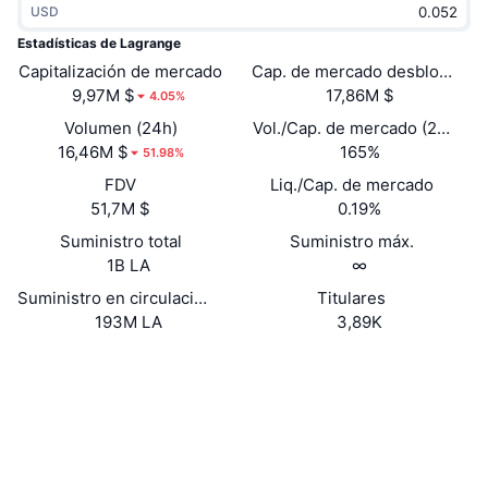
USD
Tendencias
ETF de criptomonedas
Aprender
CMC MCP
Estadísticas de Lagrange
Capitalización de mercado
Nuevo
Cap. de mercado desbloquead
ETF de Bitcoin
x402
Noticias
9,97M $
17,86M $
4.05%
Cripto
ETF de Ethereum
Volumen (24h)
Vol./Cap. de mercado (24 h)
Academia
16,46M $
165%
51.98%
Política
FDV
Liq./Cap. de mercado
Análisis técnico
Investigación
51,7M $
0.19%
Deportes
Suministro total
Suministro máx.
RSI
Vídeos
1B LA
∞
Finanzas
MACD
Suministro en circulación
Titulares
Glosario
193M LA
3,89K
Tecnología
Website
Whitepaper
Derivados
Campañas
Web
NFT
Vista general
Airdrops
Redes Sociales
Estadísticas generales de NFT
0x0fc2...66f467
Contratos
Liquidaciones
Recompensas de diamante