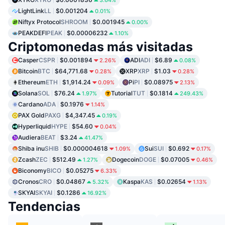
3.64%
LightLink
LL
$0.001204
0.01%
Niftyx Protocol
SHROOM
$0.001945
0.00%
PEAKDEFI
PEAK
$0.00006232
1.10%
Criptomonedas más visitadas
Casper
CSPR
$0.001894
ADI
ADI
$6.89
2.26%
0.08%
Bitcoin
BTC
$64,771.68
XRP
XRP
$1.03
0.28%
0.28%
Ethereum
ETH
$1,914.24
Pi
PI
$0.08975
0.09%
2.13%
Solana
SOL
$76.24
Tutorial
TUT
$0.1814
1.97%
249.43%
Cardano
ADA
$0.1976
1.14%
PAX Gold
PAXG
$4,347.45
0.19%
Hyperliquid
HYPE
$54.60
0.04%
Audiera
BEAT
$3.24
41.47%
Shiba inu
SHIB
$0.000004618
Sui
SUI
$0.692
1.09%
0.17%
Zcash
ZEC
$512.49
Dogecoin
DOGE
$0.07005
1.27%
0.46%
Biconomy
BICO
$0.05275
6.33%
Cronos
CRO
$0.04867
Kaspa
KAS
$0.02654
5.32%
1.13%
SKYAI
SKYAI
$0.1286
16.92%
Tendencias