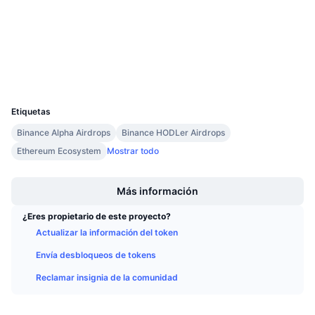
4.3
Próximas ventas
Calificación (CertiK)
Tasas de financiación
Aprende y Gana
etherscan.io
Exploradores
Calendarios
Carteras
UCID
36510
Calendario de ICO
Etiquetas
Binance Alpha Airdrops
Binance HODLer Airdrops
Calendario de eventos
Ethereum Ecosystem
Mostrar todo
Boost
Más información
¿Eres propietario de este proyecto?
Actualizar la información del token
Envía desbloqueos de tokens
Reclamar insignia de la comunidad