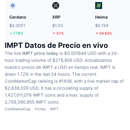
Cardano
XRP
Heima
$0.2051
$1.03
$0.194
7.78%
3.1%
34.62%
IMPT Datos de Precio en vivo
The live
IMPT price today
is $0.001849 USD with a 24-
hour trading volume of $278,856 USD.
Actualizamos
nuestro precio de IMPT a USD en tiempo real.
IMPT is
down 1.72% in the last 24 hours.
The current
CoinMarketCap ranking is #1408, with a live market cap of
$2,638,029 USD.
It has a circulating supply of
1,427,011,076 IMPT coins
and a max. supply of
2,759,360,955 IMPT coins.
CoinMarketCap
Fichas
IMPT