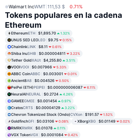
Walmart Inc
WMT
111,53 $
0.71%
Tokens populares en la cadena
Ethereum
Ethereum
ETH
$1,895.70
1.32%
UNUS SED LEO
LEO
$9.75
0.15%
Chainlink
LINK
$8.11
0.61%
Shiba Inu
SHIB
$0.000004811
3.22%
Tether Gold
XAUt
$4,255.80
3.51%
VOOI
VOOI
$0.007966
5.33%
ABBC Coin
ABBC
$0.003001
0.01%
Ancient8
A8
$0.004526
0.50%
PeiPei (ETH)
PEIPEI
$0.000000006087
6.11%
NeuralAI
NEURAL
$0.2724
4.26%
GAMEE
GMEE
$0.001454
0.97%
Cratos
CRTS
$0.00004129
3.22%
Chevron Tokenized Stock (Ondo)
CVXon
$191.57
1.52%
Goldfinch
GFI
$0.03106
XBorg
XBG
$0.01149
0.08%
0.02%
RMRK
RMRK
$0.01078
0.11%
VGX Token
VGX
$0.0001084
0.42%