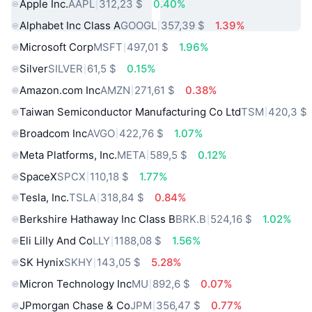
Apple Inc.
AAPL
312,23 $
0.40%
Alphabet Inc Class A
GOOGL
357,39 $
1.39%
Microsoft Corp
MSFT
497,01 $
1.96%
Silver
SILVER
61,5 $
0.15%
Amazon.com Inc
AMZN
271,61 $
0.38%
Taiwan Semiconductor Manufacturing Co Ltd
TSM
420,3 $
Broadcom Inc
AVGO
422,76 $
1.07%
Meta Platforms, Inc.
META
589,5 $
0.12%
SpaceX
SPCX
110,18 $
1.77%
Tesla, Inc.
TSLA
318,84 $
0.84%
Berkshire Hathaway Inc Class B
BRK.B
524,16 $
1.02%
Eli Lilly And Co
LLY
1188,08 $
1.56%
SK Hynix
SKHY
143,05 $
5.28%
Micron Technology Inc
MU
892,6 $
0.07%
JPmorgan Chase & Co
JPM
356,47 $
0.77%