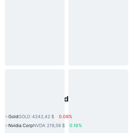
Activos del Mundo Real
Populares
Gold
GOLD
4242,42 $
0.08%
Nvidia Corp
NVDA
219,58 $
0.16%