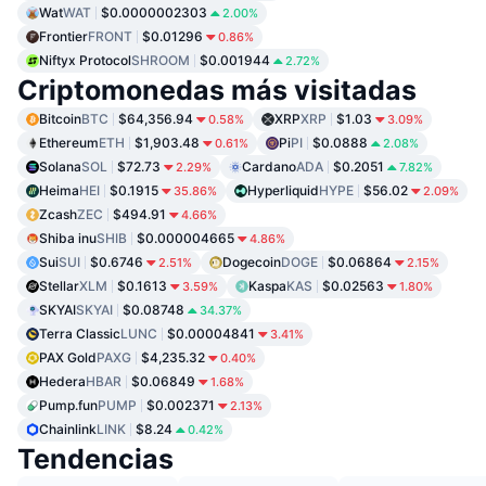
Wat
WAT
$0.0000002303
2.00%
Frontier
FRONT
$0.01296
0.86%
Niftyx Protocol
SHROOM
$0.001944
2.72%
Criptomonedas más visitadas
Bitcoin
BTC
$64,356.94
XRP
XRP
$1.03
0.58%
3.09%
Ethereum
ETH
$1,903.48
Pi
PI
$0.0888
0.61%
2.08%
Solana
SOL
$72.73
Cardano
ADA
$0.2051
2.29%
7.82%
Heima
HEI
$0.1915
Hyperliquid
HYPE
$56.02
35.86%
2.09%
Zcash
ZEC
$494.91
4.66%
Shiba inu
SHIB
$0.000004665
4.86%
Sui
SUI
$0.6746
Dogecoin
DOGE
$0.06864
2.51%
2.15%
Stellar
XLM
$0.1613
Kaspa
KAS
$0.02563
3.59%
1.80%
SKYAI
SKYAI
$0.08748
34.37%
Terra Classic
LUNC
$0.00004841
3.41%
PAX Gold
PAXG
$4,235.32
0.40%
Hedera
HBAR
$0.06849
1.68%
Pump.fun
PUMP
$0.002371
2.13%
Chainlink
LINK
$8.24
0.42%
Tendencias