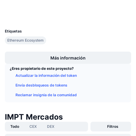
Próximas ventas
Exploradores
etherscan.io
Tasas de financiación
Aprende y Gana
Carteras
UCID
22985
Calendarios
Etiquetas
Ethereum Ecosystem
Calendario de ICO
Boost
Calendario de eventos
Más información
¿Eres propietario de este proyecto?
Actualizar la información del token
Envía desbloqueos de tokens
Reclamar insignia de la comunidad
IMPT Mercados
Todo
CEX
DEX
Filtros