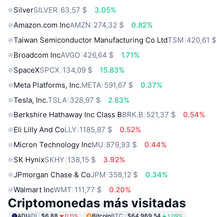
Silver
SILVER
63,57 $
3.05%
Amazon.com Inc
AMZN
274,32 $
0.82%
Taiwan Semiconductor Manufacturing Co Ltd
TSM
420,61 $
Broadcom Inc
AVGO
426,64 $
1.71%
SpaceX
SPCX
134,09 $
15.83%
Meta Platforms, Inc.
META
591,67 $
0.37%
Tesla, Inc.
TSLA
328,97 $
2.83%
Berkshire Hathaway Inc Class B
BRK.B
521,37 $
0.54%
Eli Lilly And Co
LLY
1185,87 $
0.52%
Micron Technology Inc
MU
879,93 $
0.44%
SK Hynix
SKHY
138,15 $
3.92%
JPmorgan Chase & Co
JPM
358,12 $
0.34%
Walmart Inc
WMT
111,77 $
0.20%
Criptomonedas más visitadas
ADI
ADI
$6.88
Bitcoin
BTC
$64,969.54
0.11%
1.09%