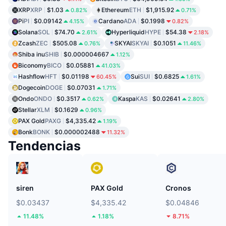
XRP
XRP
$1.03
Ethereum
ETH
$1,915.92
0.82%
0.71%
Pi
PI
$0.09142
Cardano
ADA
$0.1998
4.15%
0.82%
Solana
SOL
$74.70
Hyperliquid
HYPE
$54.38
2.61%
2.18%
Zcash
ZEC
$505.08
SKYAI
SKYAI
$0.1051
0.76%
11.46%
Shiba inu
SHIB
$0.000004667
1.12%
Biconomy
BICO
$0.05881
41.03%
Hashflow
HFT
$0.01198
Sui
SUI
$0.6825
60.45%
1.61%
Dogecoin
DOGE
$0.07031
1.71%
Ondo
ONDO
$0.3517
Kaspa
KAS
$0.02641
0.62%
2.80%
Stellar
XLM
$0.1629
0.96%
PAX Gold
PAXG
$4,335.42
1.19%
Bonk
BONK
$0.000002488
11.32%
Tendencias
siren
PAX Gold
Cronos
$0.03437
$4,335.42
$0.04846
11.48%
1.18%
8.71%