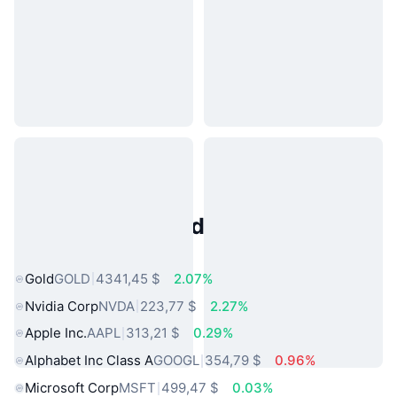
Activos del Mundo Real
Populares
Gold
GOLD
4341,45 $
2.07%
Nvidia Corp
NVDA
223,77 $
2.27%
Apple Inc.
AAPL
313,21 $
0.29%
Alphabet Inc Class A
GOOGL
354,79 $
0.96%
Microsoft Corp
MSFT
499,47 $
0.03%