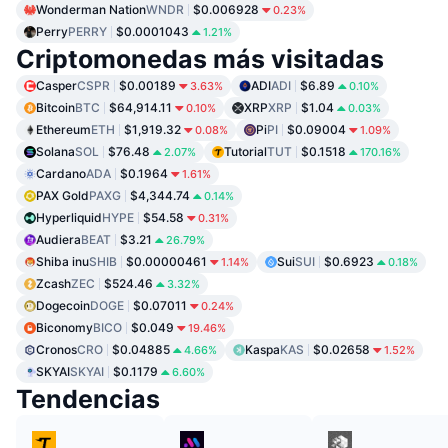
Wonderman Nation
WNDR
$0.006928
0.23%
Perry
PERRY
$0.0001043
1.21%
Criptomonedas más visitadas
Casper
CSPR
$0.00189
ADI
ADI
$6.89
3.63%
0.10%
Bitcoin
BTC
$64,914.11
XRP
XRP
$1.04
0.10%
0.03%
Ethereum
ETH
$1,919.32
Pi
PI
$0.09004
0.08%
1.09%
Solana
SOL
$76.48
Tutorial
TUT
$0.1518
2.07%
170.16%
Cardano
ADA
$0.1964
1.61%
PAX Gold
PAXG
$4,344.74
0.14%
Hyperliquid
HYPE
$54.58
0.31%
Audiera
BEAT
$3.21
26.79%
Shiba inu
SHIB
$0.00000461
Sui
SUI
$0.6923
1.14%
0.18%
Zcash
ZEC
$524.46
3.32%
Dogecoin
DOGE
$0.07011
0.24%
Biconomy
BICO
$0.049
19.46%
Cronos
CRO
$0.04885
Kaspa
KAS
$0.02658
4.66%
1.52%
SKYAI
SKYAI
$0.1179
6.60%
Tendencias