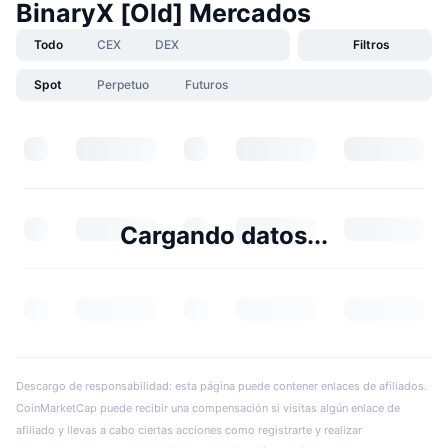
BinaryX [Old] Mercados
Todo
CEX
DEX
Filtros
Spot
Perpetuo
Futuros
Cargando datos...
Descargo de responsabilidad: esta página puede contener enlaces de afiliados.
CoinMarketCap puede recibir una compensación si visitas algún enlace de
afiliado y llevas a cabo ciertas acciones como registrarte y realizar