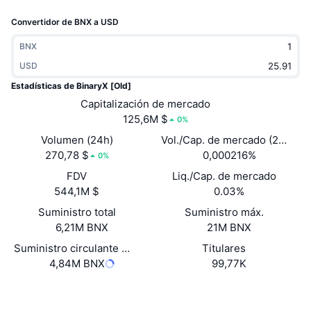
Tendencias
ETF de criptomonedas
Convertidor de BNX a USD
Aprender
CMC MCP
Nuevo
ETF de Bitcoin
BNX
x402
Noticias
USD
Cripto
ETF de Ethereum
Estadísticas de BinaryX [Old]
Academia
Capitalización de mercado
Política
125,6M $
0%
Análisis técnico
Investigación
Volumen (24h)
Vol./Cap. de mercado (24 h)
Deportes
270,78 $
0,000216%
RSI
Vídeos
0%
FDV
Liq./Cap. de mercado
Finanzas
MACD
Glosario
544,1M $
0.03%
Suministro total
Tecnología
Suministro máx.
6,21M BNX
21M BNX
Derivados
Campañas
Suministro circulante auto reportado
Titulares
NFT
4,84M BNX
99,77K
Vista general
Airdrops
Estadísticas generales de NFT
Redes Sociales
Liquidaciones
Recompensas de diamante
Contratos
0x8C85...Df5f97