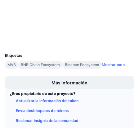
Próximas ventas
Auditorias
Tasas de financiación
Aprende y Gana
bscscan.com
Exploradores
Calendarios
Carteras
UCID
Calendario de ICO
9891
Etiquetas
Calendario de eventos
MVB
BNB Chain Ecosystem
Binance Ecosystem
Mostrar todo
Boost
Más información
¿Eres propietario de este proyecto?
Actualizar la información del token
Envía desbloqueos de tokens
Reclamar insignia de la comunidad