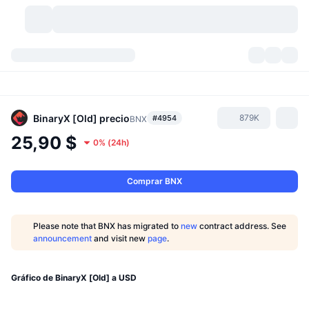
Criptomonedas
Paneles
Criptomonedas
DexScan
Mercados
Ranking
BinaryX [Old]
precio
879K
#4954
BNX
25,90 $
0%
(
24h
)
Señales
Exchanges
Categorías
New
Visión general del mercado
Más populares
Comunidad
Imágenes antiguas
Mercado Spot
Exchanges centralizados
Comprar BNX
Nuevo
Feeds
API
Desbloqueos de tokens
Núm. de criptomonedas
Spot
Please note that BNX has migrated to
new
contract address. See
announcement
and visit new
page
.
Ganadores
Temas
Rendimientos
Productos
Tesorerías de Bitcoin
Derivados
API
Explorador de memes
Gráfico de BinaryX [Old] a USD
Directos
Activos del mundo real
Tesorerías de BNB
Productos
Cripto API
Exchanges descentralizados