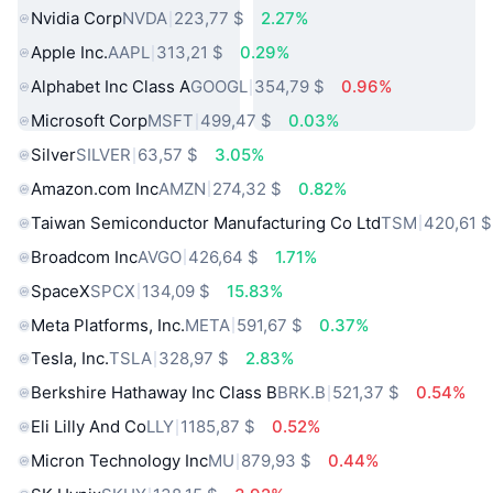
Nvidia Corp
NVDA
223,77 $
2.27%
Apple Inc.
AAPL
313,21 $
0.29%
Alphabet Inc Class A
GOOGL
354,79 $
0.96%
Microsoft Corp
MSFT
499,47 $
0.03%
Silver
SILVER
63,57 $
3.05%
Amazon.com Inc
AMZN
274,32 $
0.82%
Taiwan Semiconductor Manufacturing Co Ltd
TSM
420,61 $
Broadcom Inc
AVGO
426,64 $
1.71%
SpaceX
SPCX
134,09 $
15.83%
Meta Platforms, Inc.
META
591,67 $
0.37%
Tesla, Inc.
TSLA
328,97 $
2.83%
Berkshire Hathaway Inc Class B
BRK.B
521,37 $
0.54%
Eli Lilly And Co
LLY
1185,87 $
0.52%
Micron Technology Inc
MU
879,93 $
0.44%