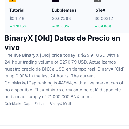
Tutorial
Bubblemaps
IoTeX
$0.1518
$0.02568
$0.00312
170.15%
99.58%
34.88%
BinaryX [Old] Datos de Precio en
vivo
The live
BinaryX [Old] price today
is $25.91 USD with a
24-hour trading volume of $270.79 USD.
Actualizamos
nuestro precio de BNX a USD en tiempo real.
BinaryX [Old]
is up 0.00% in the last 24 hours.
The current
CoinMarketCap ranking is #4954, with a live market cap of
no disponible.
El suministro circulante no está disponible
and a max. supply of 21,000,000 BNX coins.
CoinMarketCap
Fichas
BinaryX [Old]