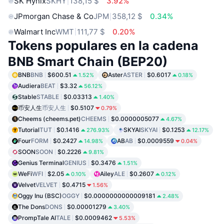
SK Hynix
SKHY
138,15 $
3.92%
JPmorgan Chase & Co
JPM
358,12 $
0.34%
Walmart Inc
WMT
111,77 $
0.20%
Tokens populares en la cadena
BNB Smart Chain (BEP20)
BNB
BNB
$600.51
Aster
ASTER
$0.6017
1.52%
0.18%
Audiera
BEAT
$3.32
56.12%
Stable
STABLE
$0.03313
1.40%
币安人生
币安人生
$0.5107
0.79%
Cheems (cheems.pet)
CHEEMS
$0.0000005077
4.67%
Tutorial
TUT
$0.1416
SKYAI
SKYAI
$0.1253
276.93%
12.17%
Four
FORM
$0.2427
AB
AB
$0.0009559
14.98%
0.04%
SOON
SOON
$0.2226
9.81%
Genius Terminal
GENIUS
$0.3476
1.51%
WeFi
WFI
$2.05
Ailey
ALE
$0.2607
0.10%
0.12%
Velvet
VELVET
$0.4715
1.56%
Oggy Inu (BSC)
OGGY
$0.0000000000009181
2.48%
The Dons
DONS
$0.00001279
3.40%
PrompTale AI
TALE
$0.0009462
5.53%