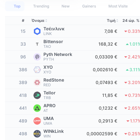
Κορυφαίοι Έμποροι
Άρθρα
Εισροές/Εκροές στα ανταλλακτήρια
DEX API
Μετατροπέας
Πίνακες κατάταξης
Top
Trending
New
Gainers
Most Visited
Spot
Αίσθημα
Επιχείρηση
Ενημερωτικό δελτίο
Δείκτες
Δημοφιλή
#
Όνομα
Τιμή
24 ώρ. %
Παράγωγα
Τσέινλινκ
15
7,08 €
0.33
Τιμές
CMC Launch
LINK
Προσεχώς
Δείκτης Φόβου και Απληστίας
Bittensor
33
168,32 €
1.01
TAO
Πόροι
CMC Labs
Προστέθηκε πρόσφατα
Δείκτης εποχής των altcoins
Pyth Network
96
0,03309 €
2.42
PYTH
CMC Max
Κερδισμένα & Χαμένα
Δείκτες κύκλου αγοράς
XYO
386
0,002610 €
3.11
Τεκμηρίωση
XYO
Κορυφαίες Ειδήσεις
RedStone
Περισσότερες επισκέψεις
Κυριαρχία Bitcoin
389
0,07493 €
3.20
RED
Συχνές ερωτήσεις
Tellor
Telegram Bot
418
11,85 €
0.73
Κλίμα κοινότητας
Δείκτης CoinMarketCap 20
TRB
Ενσωματώσεις AI
APRO
441
0,1232 €
2.65
Διαφήμιση
Κατάταξη αλυσίδων
AT
Δείκτης CoinMarketCap 100
UMA
Κόμβος Agent της CMC
489
0,2913 €
1.17
UMA
Αγορές πρόβλεψης
Ροές ETF
Γραφικά Στοιχεία Ιστότοπου
WINkLink
498
0,00002599 €
0.25
Αγορά Δεξιοτήτων
WIN