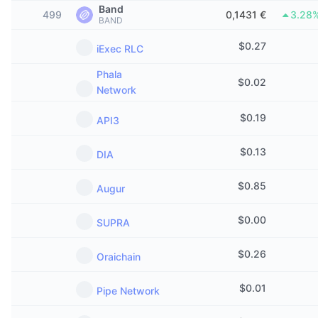
Band
Δημοφιλή
Crypto ETFs
499
0,1431 €
3.28
BAND
Εκμάθηση
CMC MCP
Νέο
$
0.27
Διαπραγματεύσιμα Αμοιβαία Κεφάλαια Μπιτκόιν
iExec RLC
x402
Νέα
Phala
Κρυπτο
Διαπραγματεύσιμα Αμοιβαία Κεφάλαια Εθέριουμ
$
0.02
Network
Academy
Πολιτική
$
0.19
API3
Τεχνική ανάλυση
Έρευνα
Αθλητισμός
$
0.13
DIA
RSI
Βίντεο
Οικονομικά
$
0.85
Augur
MACD
Γλωσσάριο
Τεχνολογία
$
0.00
SUPRA
Παράγωγα
Καμπάνιες
$
0.26
Oraichain
NFT
Επισκόπηση
Airdrop
$
0.01
Pipe Network
Συνολικά στατιστικά NFT
Εκκαθαρίσεις
Ανταμοιβές Diamonds