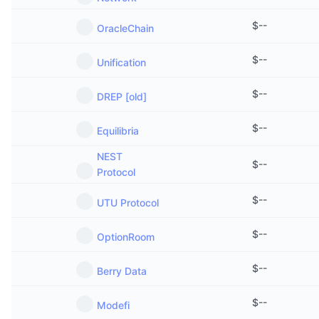
$
--
OracleChain
$
--
Unification
$
--
DREP [old]
$
--
Equilibria
NEST
$
--
Protocol
$
--
UTU Protocol
$
--
OptionRoom
$
--
Berry Data
$
--
Modefi