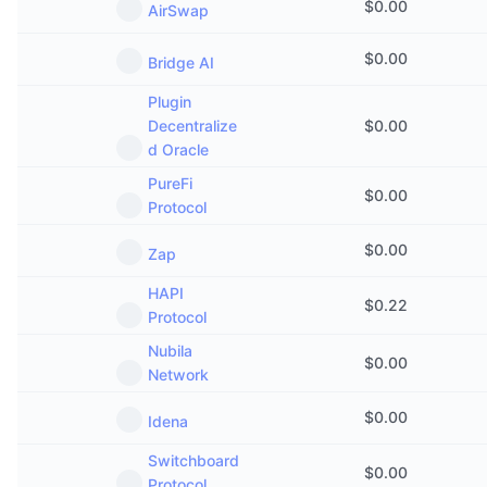
$
0.00
AirSwap
Προσεχείς πωλήσεις
Επιτόκια χρηματοδότησης
Μάθετε και Κερδίστε
$
0.00
Bridge AI
Ημερολόγια
Plugin
Decentralize
$
0.00
d Oracle
Ημερολόγιο ICO
PureFi
$
0.00
Ημερολόγιο Εκδηλώσεων
Protocol
$
0.00
Zap
HAPI
$
0.22
Protocol
Nubila
$
0.00
Network
$
0.00
Idena
Switchboard
$
0.00
Protocol