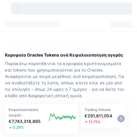
Κρυπτονομίσματα
Πίνακες ελέγχου
Κρυπτονομίσματα
DexScan
Αγορές
Κατάταξη
Κορυφαία Oracles Tokens ανά Κεφαλαιοποίηση αγοράς
Παρακάτω παρατίθενται τα κορυφαία κρυπτονομίσματα
Σήματα
Ανταλλακτήρια
Κατηγορίες
New
Επισκόπηση αγοράς
και tokens που χρησιμοποιούνται για το Oracles.
Αναφέρονται με σειρά μεγέθους ανά κεφαλαιοποίηση. Για
Δημοφιλείς τάσεις
Κοινότητα
Ιστορικά Στιγμιότυπα
Αγορά Spot
Συγκεντρωτικά ανταλλακτήρια
να αναδιατάξετε τη λίστα, απλώς κάντε κλικ σε μία από
τις επιλογές - όπως 24 ώρες ή 7 ημέρες - για να δείτε τον
Νέο
Ροές
API
Ξεκλειδώματα token
Αριθμός κρυπτονομισμάτων
Spot
κλάδο από διαφορετική οπτική γωνία.
Κερδισμένοι
Θέματα
Αποδόσεις
Προϊόντα
Μπιτκόιν Θησαυροφυλάκια
Κεφαλαιοποίηση
Παράγωγα
Trading Volume
API
αγοράς
€291,811,054
€7,743,318,885
11.71%
Εξερευνητής meme
Ζωντανά
Στοιχεία ενεργητικού πραγματικού κόσμου
BNB Θησαυροφυλάκια
Προϊόντα
API Κρυπτονομισμάτων
0.29%
Αποκεντρωμένα ανταλλακτήρια