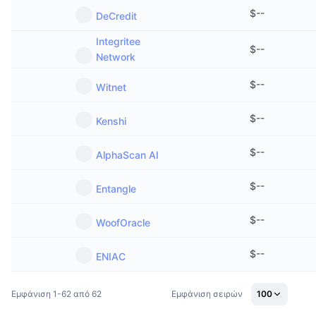
$
--
DeCredit
Integritee
$
--
Network
$
--
Witnet
$
--
Kenshi
$
--
AlphaScan AI
$
--
Entangle
$
--
WoofOracle
$
--
ENIAC
Εμφάνιση 1-62 από 62
Εμφάνιση σειρών
100