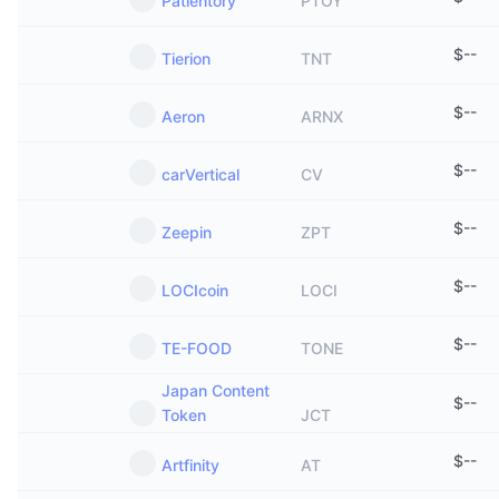
Patientory
PTOY
$
--
Tierion
TNT
$
--
Aeron
ARNX
$
--
carVertical
CV
$
--
Zeepin
ZPT
$
--
LOCIcoin
LOCI
$
--
TE-FOOD
TONE
Japan Content
$
--
Token
JCT
$
--
Artfinity
AT