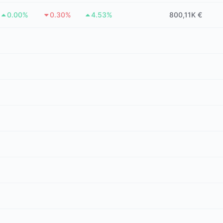
0.00%
0.30%
4.53%
800,11K €