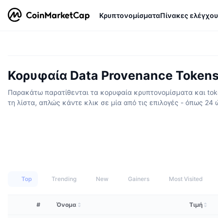
Κρυπτονομίσματα
Πίνακες ελέγχου
Κορυφαία Data Provenance Token
Παρακάτω παρατίθενται τα κορυφαία κρυπτονομίσματα και toke
τη λίστα, απλώς κάντε κλικ σε μία από τις επιλογές - όπως 24 
Top
Trending
New
Gainers
Most Visited
#
Όνομα
Τιμή