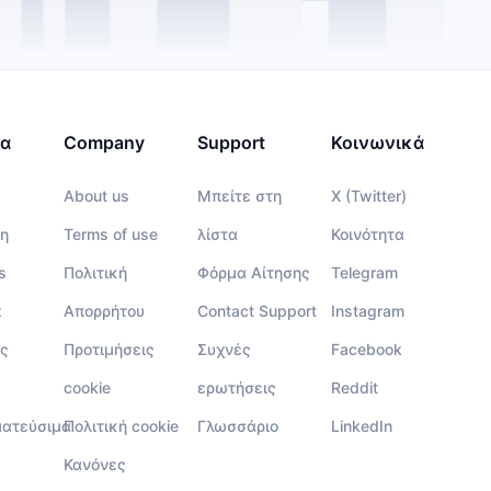
τα
Company
Support
Κοινωνικά
About us
Μπείτε στη
X (Twitter)
η
Terms of use
λίστα
Κοινότητα
s
Πολιτική
Φόρμα Αίτησης
Telegram
x
Απορρήτου
Contact Support
Instagram
ς
Προτιμήσεις
Συχνές
Facebook
cookie
ερωτήσεις
Reddit
ματεύσιμα
Πολιτική cookie
Γλωσσάριο
LinkedIn
Κανόνες