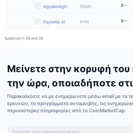
$
--
signalmAgIc
SIGAI
$
--
Paynetic AI
PYN
Εμφάνιση 1-28 από 28
Μείνετε στην κορυφή του 
την ώρα, οποιαδήποτε στι
Παρακαλείστε να με ενημερώνετε μέσω email με τα τ
ερευνών, τα προγράμματα ανταμοιβής, τις ενημερώσ
περισσότερες πληροφορίες από το CoinMarketCap.