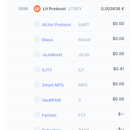
1898
Lit Protocol
LITKEY
0,003636 €
$
0.00
All.Art Protocol
AART
$
0.00
Masa
MASA
$
0.00
JoJoWorld
JOJO
$
0.41
ILITY
ILY
$
0.00
Smart MFG
MFG
$
0.00
VaultRAM
V
$
--
Factom
FCT
$
--