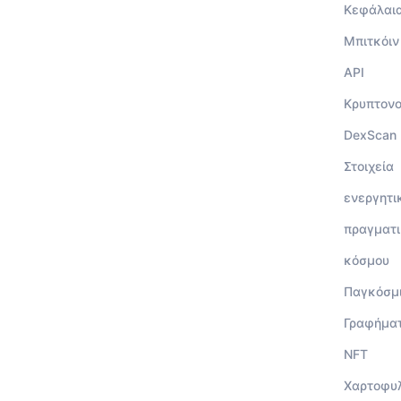
Κεφάλαι
Μπιτκόιν
API
Κρυπτον
DexScan
Στοιχεία
ενεργητι
πραγματι
κόσμου
Παγκόσμ
Γραφήμα
NFT
Χαρτοφυ