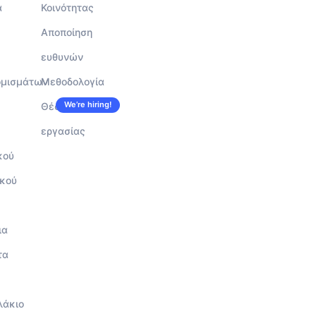
α
Κοινότητας
Αποποίηση
ευθυνών
ομισμάτων
Μεθοδολογία
We’re hiring!
Θέσεις
εργασίας
κού
κού
ια
τα
λάκιο