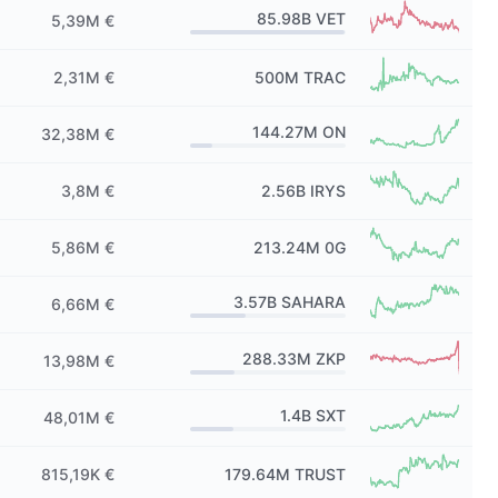
85.98B
VET
5,39M €
2,31M €
500M
TRAC
144.27M
ON
32,38M €
3,8M €
2.56B
IRYS
5,86M €
213.24M
0G
3.57B
SAHARA
6,66M €
288.33M
ZKP
13,98M €
1.4B
SXT
48,01M €
815,19K €
179.64M
TRUST