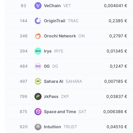
83
VeChain
VET
0,004041 €
144
OriginTrail
TRAC
0,2385 €
346
Orochi Network
ON
0,2797 €
394
Irys
IRYS
0,01345 €
484
0G
0G
0,1247 €
497
Sahara AI
SAHARA
0,007185 €
799
zkPass
ZKP
0,03837 €
875
Space and Time
SXT
0,006386 €
920
Intuition
TRUST
0,04510 €