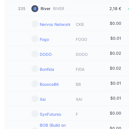
335
River
RIVER
2,18 €
$
0.00
Nervos Network
CKB
$
0.01
Fogo
FOGO
$
0.02
DODO
DODO
$
0.02
Bonfida
FIDA
$
0.01
BounceBit
BB
$
0.01
Xai
XAI
$
0.00
SynFutures
F
BOB (Build on
$
0.00