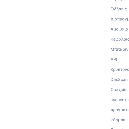
Ειδήσεις
Διαπραγ
Αμοιβαία
Κεφάλαι
Μπιτκόιν
API
Κρυπτον
DexScan
Στοιχεία
ενεργητι
πραγματι
κόσμου