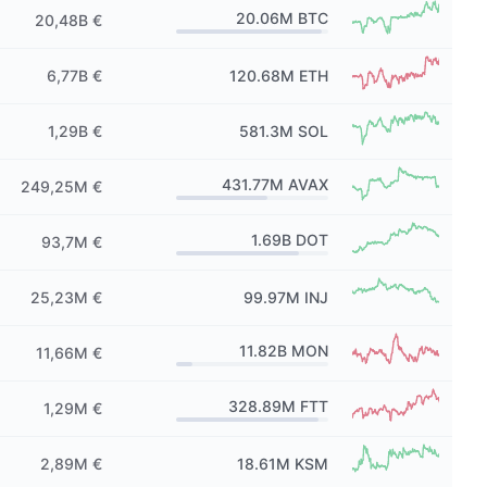
20.06M
BTC
20,48B €
6,77B €
120.68M
ETH
1,29B €
581.3M
SOL
431.77M
AVAX
249,25M €
1.69B
DOT
93,7M €
25,23M €
99.97M
INJ
11.82B
MON
11,66M €
328.89M
FTT
1,29M €
2,89M €
18.61M
KSM