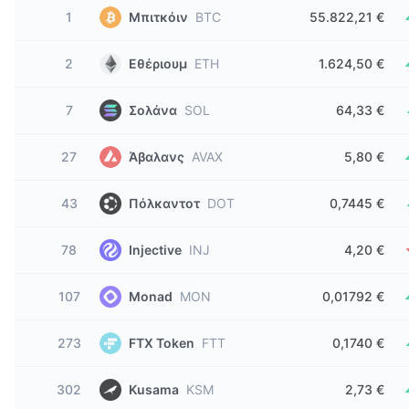
1
Μπιτκόιν
BTC
55.822,21 €
2
Εθέριουμ
ETH
1.624,50 €
7
Σολάνα
SOL
64,33 €
27
Άβαλανς
AVAX
5,80 €
43
Πόλκαντοτ
DOT
0,7445 €
78
Injective
INJ
4,20 €
107
Monad
MON
0,01792 €
273
FTX Token
FTT
0,1740 €
302
Kusama
KSM
2,73 €