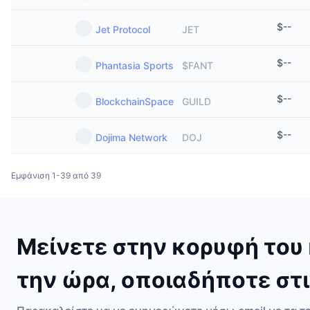
$
--
Jet Protocol
JET
$
--
Phantasia Sports
$FANT
$
--
BlockchainSpace
GUILD
$
--
Dojima Network
DOJ
Εμφάνιση 1-39 από 39
Μείνετε στην κορυφή του 
την ώρα, οποιαδήποτε στι