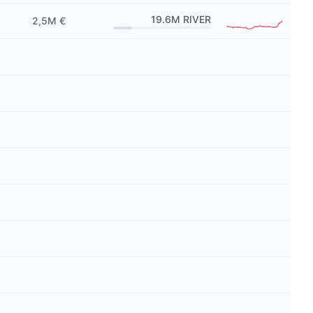
19.6M
RIVER
2,5M €