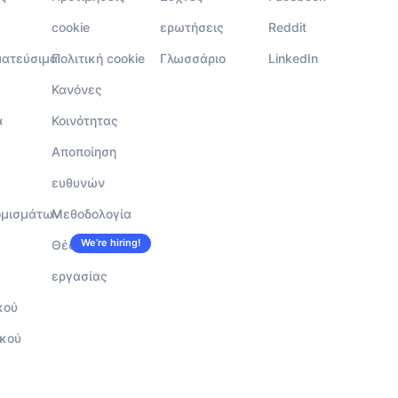
cookie
ερωτήσεις
Reddit
ματεύσιμα
Πολιτική cookie
Γλωσσάριο
LinkedIn
Κανόνες
α
Κοινότητας
Αποποίηση
ευθυνών
ομισμάτων
Μεθοδολογία
We’re hiring!
Θέσεις
εργασίας
κού
κού