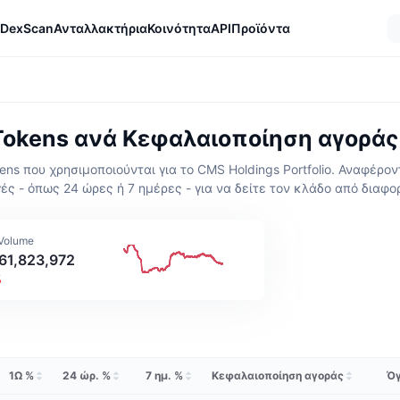
DexScan
Ανταλλακτήρια
Κοινότητα
API
Προϊόντα
 Tokens ανά Κεφαλαιοποίηση αγοράς
s που χρησιμοποιούνται για το CMS Holdings Portfolio. Αναφέρον
ές - όπως 24 ώρες ή 7 ημέρες - για να δείτε τον κλάδο από διαφο
 Volume
61,823,972
%
1Ω %
24 ώρ. %
7 ημ. %
Κεφαλαιοποίηση αγοράς
Όγ