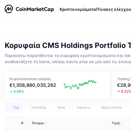
Κρυπτονομίσματα
Πίνακες ελέγχου
Κορυφαία CMS Holdings Portfolio
Παρακάτω παρατίθενται τα κορυφαία κρυπτονομίσματα και token
αναδιατάξετε τη λίστα, απλώς κάντε κλικ σε μία από τις επιλογ
Κεφαλαιοποίηση αγοράς
Trading
€1,358,880,035,262
€28,9
0.98%
8.52
Top
Trending
New
Gainers
Most Visited
#
Όνομα
Τιμή