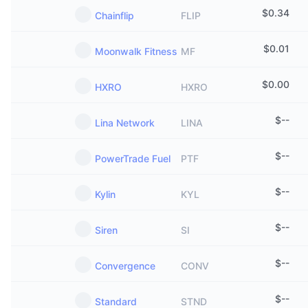
$
0.34
Chainflip
FLIP
$
0.01
Moonwalk Fitness
MF
$
0.00
HXRO
HXRO
$
--
Lina Network
LINA
$
--
PowerTrade Fuel
PTF
$
--
Kylin
KYL
$
--
Siren
SI
$
--
Convergence
CONV
$
--
Standard
STND