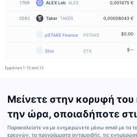
1769
ALEX Lab
ALEX
0,001675 €
3562
Taker
TAKER
0,00008043 €
$
0.00
pSTAKE Finance
PSTAKE
$
--
Stox
STX
Εμφάνιση 1-12 από 12
Μείνετε στην κορυφή του 
την ώρα, οποιαδήποτε στι
Παρακαλείστε να με ενημερώνετε μέσω email με τα τ
ερευνών, τα προγράμματα ανταμοιβής, τις ενημερώσ