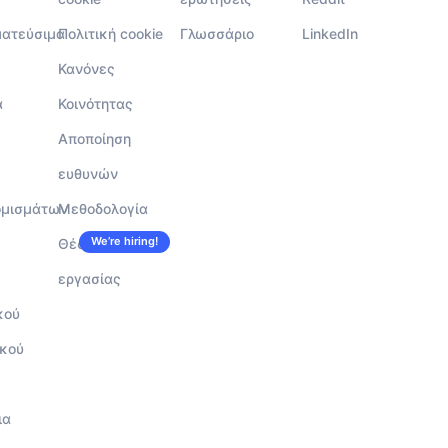
ματεύσιμα
Πολιτική cookie
Γλωσσάριο
LinkedIn
Κανόνες
α
Κοινότητας
Αποποίηση
ευθυνών
ομισμάτων
Μεθοδολογία
We’re hiring!
Θέσεις
εργασίας
κού
κού
ια