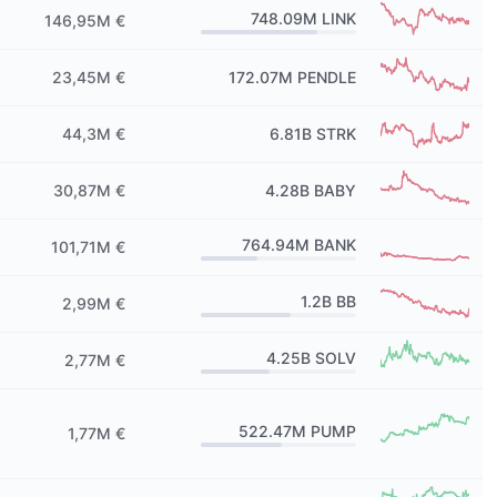
748.09M
LINK
146,95M €
23,45M €
172.07M
PENDLE
44,3M €
6.81B
STRK
30,87M €
4.28B
BABY
764.94M
BANK
101,71M €
1.2B
BB
2,99M €
4.25B
SOLV
2,77M €
522.47M
PUMP
1,77M €