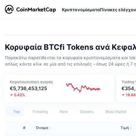
Κρυπτονομίσματα
Πίνακες ελέγχου
Κορυφαία BTCfi Tokens ανά Κεφα
Παρακάτω παρατίθενται τα κορυφαία κρυπτονομίσματα και token
απλώς κάντε κλικ σε μία από τις επιλογές - όπως 24 ώρες ή 7 η
Κεφαλαιοποίηση αγοράς
Trading
€5,736,453,125
€354,
0.42%
19.8
Top
Trending
New
Gainers
Most Visited
#
Όνομα
Τιμή