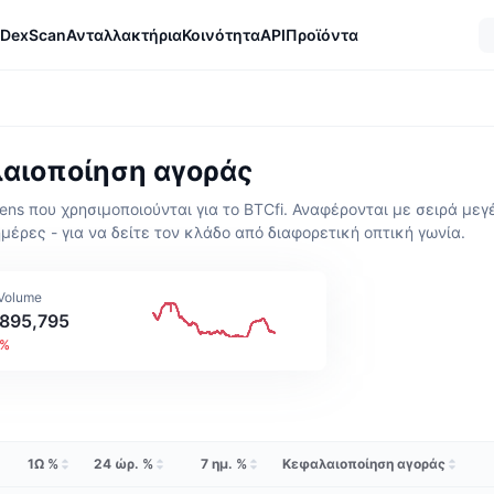
DexScan
Ανταλλακτήρια
Κοινότητα
API
Προϊόντα
λαιοποίηση αγοράς
s που χρησιμοποιούνται για το BTCfi. Αναφέρονται με σειρά μεγέ
μέρες - για να δείτε τον κλάδο από διαφορετική οπτική γωνία.
 Volume
895,795
8%
1Ω %
24 ώρ. %
7 ημ. %
Κεφαλαιοποίηση αγοράς