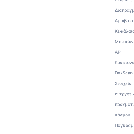
Διαπραγ
Αμοιβαία
Κεφάλαι
Μπιτκόιν
API
Κρυπτον
DexScan
Στοιχεία
ενεργητι
πραγματι
κόσμου
Παγκόσμ