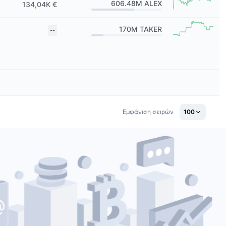
606.48M
ALEX
134,04K €
170M
TAKER
--
Εμφάνιση σειρών
100