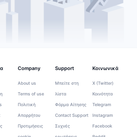
τα
Company
Support
Κοινωνικά
About us
Μπείτε στη
X (Twitter)
η
Terms of use
λίστα
Κοινότητα
s
Πολιτική
Φόρμα Αίτησης
Telegram
x
Απορρήτου
Contact Support
Instagram
ς
Προτιμήσεις
Συχνές
Facebook
cookie
ερωτήσεις
Reddit