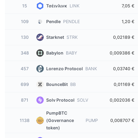
15
Τσέινλινκ
LINK
7,05 €
109
Pendle
PENDLE
1,20 €
130
Starknet
STRK
0,02189 €
348
Babylon
BABY
0,009386 €
457
Lorenzo Protocol
BANK
0,03740 €
699
BounceBit
BB
0,01169 €
871
Solv Protocol
SOLV
0,002036 €
PumpBTC
1138
(Governance
PUMP
0,008707 €
token)