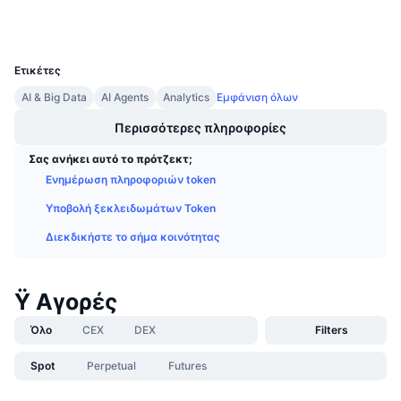
Wallets
Προσεχείς πωλήσεις
Επιτόκια χρηματοδότησης
Μάθετε και Κερδίστε
UCID
30278
Ετικέτες
Ημερολόγια
AI & Big Data
AI Agents
Analytics
Εμφάνιση όλων
Ημερολόγιο ICO
Περισσότερες πληροφορίες
Σας ανήκει αυτό το πρότζεκτ;
Ημερολόγιο Εκδηλώσεων
Ενημέρωση πληροφοριών token
Υποβολή ξεκλειδωμάτων Token
Διεκδικήστε το σήμα κοινότητας
Ÿ Αγορές
Όλο
CEX
DEX
Filters
Spot
Perpetual
Futures