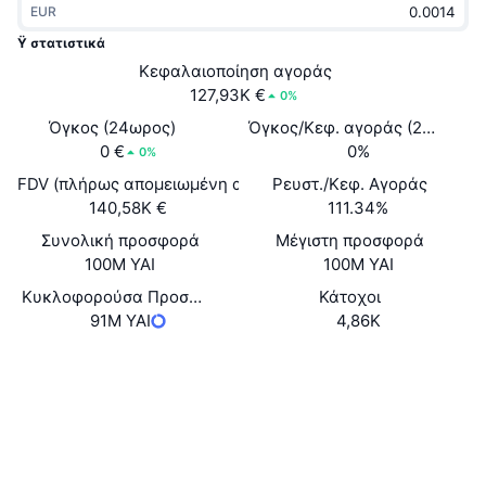
EUR
Δημοφιλή
Crypto ETFs
Εκμάθηση
CMC MCP
Ÿ στατιστικά
Νέο
Κεφαλαιοποίηση αγοράς
Διαπραγματεύσιμα Αμοιβαία Κεφάλαια Μπιτκόιν
x402
Νέα
127,93K €
0%
Κρυπτο
Διαπραγματεύσιμα Αμοιβαία Κεφάλαια Εθέριουμ
Όγκος (24ωρος)
Όγκος/Κεφ. αγοράς (24ώ)
Academy
0 €
0%
0%
Πολιτική
FDV (πλήρως απομειωμένη αξία)
Ρευστ./Κεφ. Αγοράς
Τεχνική ανάλυση
Έρευνα
140,58K €
111.34%
Αθλητισμός
Συνολική προσφορά
Μέγιστη προσφορά
RSI
Βίντεο
100M YAI
100M YAI
Οικονομικά
MACD
Κυκλοφορούσα Προσφορά
Κάτοχοι
Γλωσσάριο
91M YAI
4,86K
Τεχνολογία
Ιστότοπος
Website
Whitepaper
Παράγωγα
Καμπάνιες
Κοινωνικά
NFT
Επισκόπηση
Airdrop
Συμβόλαια
0x477a...928088
Explorers
etherscan.io
Συνολικά στατιστικά NFT
Εκκαθαρίσεις
Ανταμοιβές Diamonds