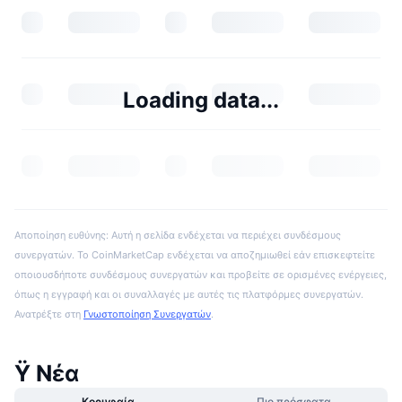
Loading data...
Αποποίηση ευθύνης: Αυτή η σελίδα ενδέχεται να περιέχει συνδέσμους
συνεργατών. Το CoinMarketCap ενδέχεται να αποζημιωθεί εάν επισκεφτείτε
οποιουσδήποτε συνδέσμους συνεργατών και προβείτε σε ορισμένες ενέργειες,
όπως η εγγραφή και οι συναλλαγές με αυτές τις πλατφόρμες συνεργατών.
Ανατρέξτε στη
Γνωστοποίηση Συνεργατών
.
Ÿ Νέα
Κορυφαία
Πιο πρόσφατα