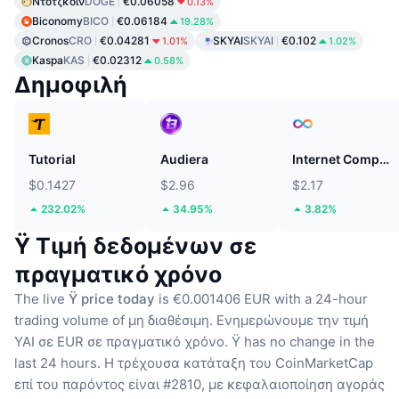
Ντοτζκόιν
DOGE
€0.06058
0.13%
Biconomy
BICO
€0.06184
19.28%
Cronos
CRO
€0.04281
SKYAI
SKYAI
€0.102
1.01%
1.02%
Kaspa
KAS
€0.02312
0.58%
Δημοφιλή
Tutorial
Audiera
Internet Computer
$0.1427
$2.96
$2.17
232.02%
34.95%
3.82%
Ÿ Τιμή δεδομένων σε
πραγματικό χρόνο
The live
Ÿ price today
is €0.001406 EUR with a 24-hour
trading volume of μη διαθέσιμη.
Ενημερώνουμε την τιμή
YAI σε EUR σε πραγματικό χρόνο.
Ÿ has no change in the
last 24 hours.
Η τρέχουσα κατάταξη του CoinMarketCap
επί του παρόντος είναι #2810, με κεφαλαιοποίηση αγοράς