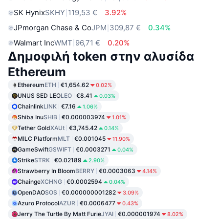
SK Hynix
SKHY
119,53 €
3.92%
JPmorgan Chase & Co
JPM
309,87 €
0.34%
Walmart Inc
WMT
96,71 €
0.20%
Δημοφιλή token στην αλυσίδα
Ethereum
Ethereum
ETH
€1,654.62
0.02%
UNUS SED LEO
LEO
€8.41
0.03%
Chainlink
LINK
€7.16
1.06%
Shiba Inu
SHIB
€0.000003974
1.01%
Tether Gold
XAUt
€3,745.42
0.14%
MILC Platform
MLT
€0.001045
11.90%
GameSwift
GSWIFT
€0.0003271
0.04%
Strike
STRK
€0.02189
2.90%
Strawberry In Bloom
BERRY
€0.0003063
4.14%
Chainge
XCHNG
€0.0002594
0.04%
OpenDAO
SOS
€0.000000001282
3.09%
Azuro Protocol
AZUR
€0.0006477
0.43%
Jerry The Turtle By Matt Furie
JYAI
€0.000001974
8.02%