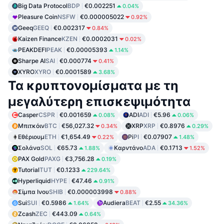
Big Data Protocol
BDP
€0.002251
0.04%
Pleasure Coin
NSFW
€0.000005022
0.92%
Geeq
GEEQ
€0.002317
0.84%
Kaizen Finance
KZEN
€0.0002031
0.02%
PEAKDEFI
PEAK
€0.00005393
1.14%
Sharpe AI
SAI
€0.000774
0.41%
XYRO
XYRO
€0.0001589
3.68%
Τα κρυπτονομίσματα με τη
μεγαλύτερη επισκεψιμότητα
Casper
CSPR
€0.001659
ADI
ADI
€5.96
0.08%
0.06%
Μπιτκόιν
BTC
€56,027.32
XRP
XRP
€0.8976
0.34%
0.29%
Εθέριουμ
ETH
€1,654.49
Pi
PI
€0.07907
0.22%
1.48%
Σολάνα
SOL
€65.73
Καρντάνο
ADA
€0.1713
1.88%
1.52%
PAX Gold
PAXG
€3,756.28
0.19%
Tutorial
TUT
€0.1233
229.64%
Hyperliquid
HYPE
€47.46
0.91%
Σίμπα Ινου
SHIB
€0.000003998
0.88%
Sui
SUI
€0.5986
Audiera
BEAT
€2.55
1.64%
34.36%
Zcash
ZEC
€443.09
0.64%