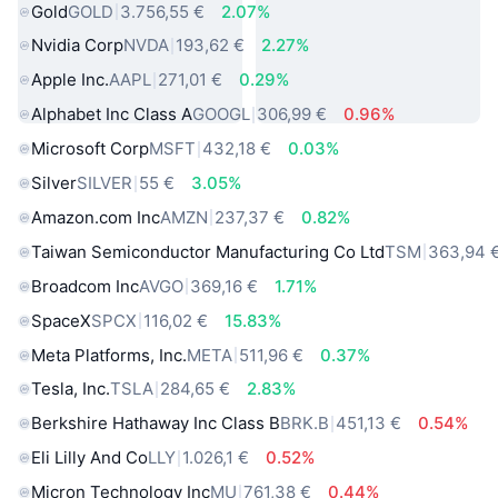
Gold
GOLD
3.756,55 €
2.07%
Nvidia Corp
NVDA
193,62 €
2.27%
Apple Inc.
AAPL
271,01 €
0.29%
Alphabet Inc Class A
GOOGL
306,99 €
0.96%
Microsoft Corp
MSFT
432,18 €
0.03%
Silver
SILVER
55 €
3.05%
Amazon.com Inc
AMZN
237,37 €
0.82%
Taiwan Semiconductor Manufacturing Co Ltd
TSM
363,94 
Broadcom Inc
AVGO
369,16 €
1.71%
SpaceX
SPCX
116,02 €
15.83%
Meta Platforms, Inc.
META
511,96 €
0.37%
Tesla, Inc.
TSLA
284,65 €
2.83%
Berkshire Hathaway Inc Class B
BRK.B
451,13 €
0.54%
Eli Lilly And Co
LLY
1.026,1 €
0.52%
Micron Technology Inc
MU
761,38 €
0.44%