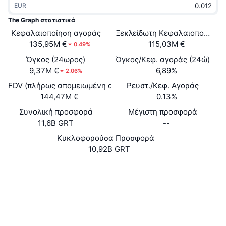
EUR
Δημοφιλή
Crypto ETFs
Εκμάθηση
CMC MCP
The Graph στατιστικά
Κεφαλαιοποίηση αγοράς
Νέο
Ξεκλείδωτη Κεφαλαιοποίηση 
Διαπραγματεύσιμα Αμοιβαία Κεφάλαια Μπιτκόιν
x402
Νέα
135,95M €
115,03M €
0.49%
Κρυπτο
Διαπραγματεύσιμα Αμοιβαία Κεφάλαια Εθέριουμ
Όγκος (24ωρος)
Όγκος/Κεφ. αγοράς (24ώ)
Academy
9,37M €
6,89%
2.06%
Πολιτική
FDV (πλήρως απομειωμένη αξία)
Ρευστ./Κεφ. Αγοράς
Τεχνική ανάλυση
Έρευνα
144,47M €
0.13%
Αθλητισμός
Συνολική προσφορά
Μέγιστη προσφορά
RSI
Βίντεο
11,6B GRT
--
Οικονομικά
MACD
Κυκλοφορούσα Προσφορά
Γλωσσάριο
10,92B GRT
Τεχνολογία
Ιστότοπος
Website
Whitepaper
Παράγωγα
Καμπάνιες
NFT
Κοινωνικά
Επισκόπηση
Airdrop
Συνολικά στατιστικά NFT
0xc944...da44a7
Συμβόλαια
Εκκαθαρίσεις
Ανταμοιβές Diamonds