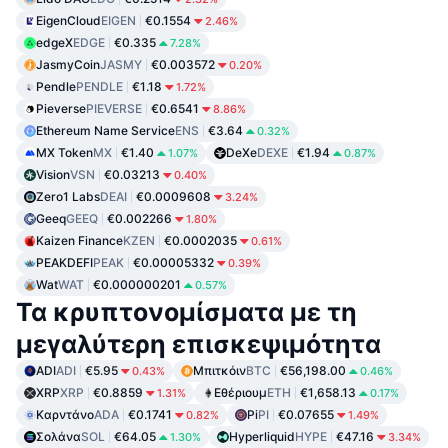
EigenCloud
EIGEN
€0.1554
2.46%
edgeX
EDGE
€0.335
7.28%
JasmyCoin
JASMY
€0.003572
0.20%
Pendle
PENDLE
€1.18
1.72%
Pieverse
PIEVERSE
€0.6541
8.86%
Ethereum Name Service
ENS
€3.64
0.32%
MX Token
MX
€1.40
DeXe
DEXE
€1.94
1.07%
0.87%
Vision
VSN
€0.03213
0.40%
Zero1 Labs
DEAI
€0.0009608
3.24%
Geeq
GEEQ
€0.002266
1.80%
Kaizen Finance
KZEN
€0.0002035
0.61%
PEAKDEFI
PEAK
€0.00005332
0.39%
Wat
WAT
€0.000000201
0.57%
Τα κρυπτονομίσματα με τη
μεγαλύτερη επισκεψιμότητα
ADI
ADI
€5.95
Μπιτκόιν
BTC
€56,198.00
0.43%
0.46%
XRP
XRP
€0.8859
Εθέριουμ
ETH
€1,658.13
1.31%
0.17%
Καρντάνο
ADA
€0.1741
Pi
PI
€0.07655
0.82%
1.49%
Σολάνα
SOL
€64.05
Hyperliquid
HYPE
€47.16
1.30%
3.34%