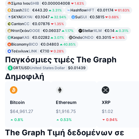
Σίμπα Ινου
SHIB
€0.000004008
1.63%
Zcash
ZEC
€443.20
Hashflow
HFT
€0.01174
3.31%
61.63%
SKYAI
SKYAI
€0.1047
Sui
SUI
€0.5815
32.94%
0.68%
Canton
CC
€0.07876
1.35%
Ντοτζκόιν
DOGE
€0.06037
Stellar
XLM
€0.14
1.17%
0.31%
Kaspa
KAS
€0.02282
Ondo
ONDO
€0.3015
3.07%
5.16%
Biconomy
BICO
€0.04803
40.85%
Τσέινλινκ
LINK
€7.10
0.28%
Παγκόσμιες τιμές The Graph
GRT/USD
United States Dollar
$0.01439
Δημοφιλή
Bitcoin
Ethereum
XRP
$64,961.27
$1,916.75
$1.02
0.8%
0.53%
0.94%
The Graph Τιμή δεδομένων σε