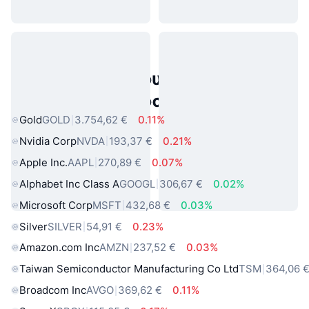
Δημοφιλή περιουσιακά στοιχεία
πραγματικού κόσμου
Gold
GOLD
3.754,62 €
0.11%
Nvidia Corp
NVDA
193,37 €
0.21%
Apple Inc.
AAPL
270,89 €
0.07%
Alphabet Inc Class A
GOOGL
306,67 €
0.02%
Microsoft Corp
MSFT
432,68 €
0.03%
Silver
SILVER
54,91 €
0.23%
Amazon.com Inc
AMZN
237,52 €
0.03%
Taiwan Semiconductor Manufacturing Co Ltd
TSM
364,06 
Broadcom Inc
AVGO
369,62 €
0.11%