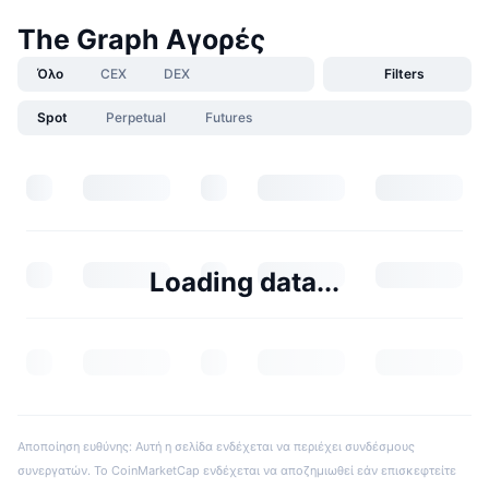
The Graph Αγορές
Όλο
CEX
DEX
Filters
Spot
Perpetual
Futures
Loading data...
Αποποίηση ευθύνης: Αυτή η σελίδα ενδέχεται να περιέχει συνδέσμους
συνεργατών. Το CoinMarketCap ενδέχεται να αποζημιωθεί εάν επισκεφτείτε