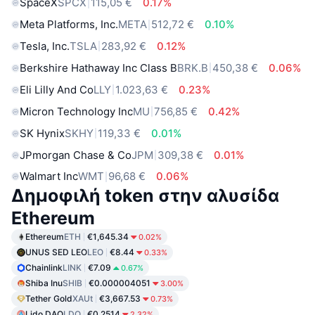
SpaceX
SPCX
115,05 €
0.17%
Meta Platforms, Inc.
META
512,72 €
0.10%
Tesla, Inc.
TSLA
283,92 €
0.12%
Berkshire Hathaway Inc Class B
BRK.B
450,38 €
0.06%
Eli Lilly And Co
LLY
1.023,63 €
0.23%
Micron Technology Inc
MU
756,85 €
0.42%
SK Hynix
SKHY
119,33 €
0.01%
JPmorgan Chase & Co
JPM
309,38 €
0.01%
Walmart Inc
WMT
96,68 €
0.06%
Δημοφιλή token στην αλυσίδα
Ethereum
Ethereum
ETH
€1,645.34
0.02%
UNUS SED LEO
LEO
€8.44
0.33%
Chainlink
LINK
€7.09
0.67%
Shiba Inu
SHIB
€0.000004051
3.00%
Tether Gold
XAUt
€3,667.53
0.73%
Lido DAO
LDO
€0.2514
2.32%