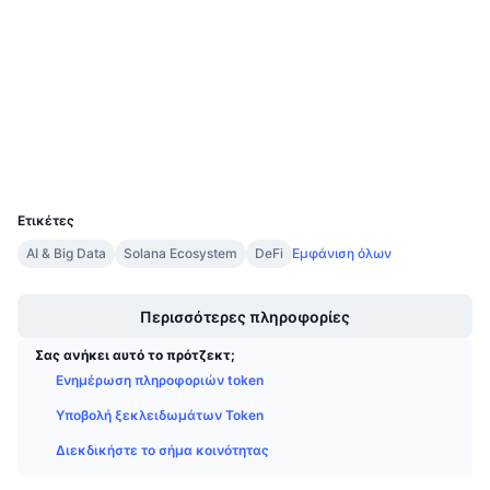
Προσεχείς πωλήσεις
Audits
Επιτόκια χρηματοδότησης
Μάθετε και Κερδίστε
etherscan.io
Explorers
Ημερολόγια
Wallets
Ημερολόγιο ICO
UCID
6719
Ημερολόγιο Εκδηλώσεων
Ετικέτες
AI & Big Data
Solana Ecosystem
DeFi
Εμφάνιση όλων
Boost
Περισσότερες πληροφορίες
Σας ανήκει αυτό το πρότζεκτ;
Ενημέρωση πληροφοριών token
Υποβολή ξεκλειδωμάτων Token
Διεκδικήστε το σήμα κοινότητας