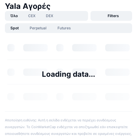
Yala Αγορές
Όλο
CEX
DEX
Filters
Spot
Perpetual
Futures
Loading data...
Αποποίηση ευθύνης: Αυτή η σελίδα ενδέχεται να περιέχει συνδέσμους
συνεργατών. Το CoinMarketCap ενδέχεται να αποζημιωθεί εάν επισκεφτείτε
οποιουσδήποτε συνδέσμους συνεργατών και προβείτε σε ορισμένες ενέργειες,