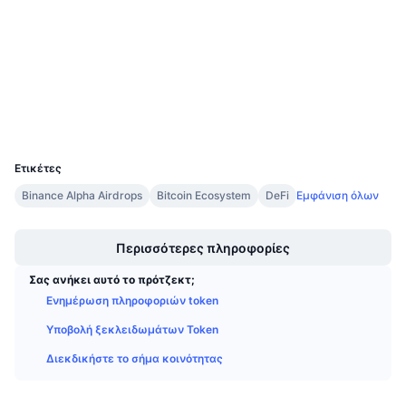
3.4
Προσεχείς πωλήσεις
Αξιολόγηση (CertiK)
Επιτόκια χρηματοδότησης
Μάθετε και Κερδίστε
etherscan.io
Explorers
Ημερολόγια
Wallets
Ημερολόγιο ICO
UCID
35877
Ετικέτες
Ημερολόγιο Εκδηλώσεων
Binance Alpha Airdrops
Bitcoin Ecosystem
DeFi
Εμφάνιση όλων
Boost
Περισσότερες πληροφορίες
Σας ανήκει αυτό το πρότζεκτ;
Ενημέρωση πληροφοριών token
Υποβολή ξεκλειδωμάτων Token
Διεκδικήστε το σήμα κοινότητας