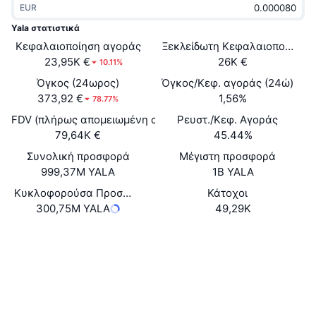
EUR
Δημοφιλή
Crypto ETFs
Εκμάθηση
CMC MCP
Yala στατιστικά
Κεφαλαιοποίηση αγοράς
Νέο
Ξεκλείδωτη Κεφαλαιοποίηση 
Διαπραγματεύσιμα Αμοιβαία Κεφάλαια Μπιτκόιν
x402
Νέα
23,95K €
26K €
10.11%
Κρυπτο
Διαπραγματεύσιμα Αμοιβαία Κεφάλαια Εθέριουμ
Όγκος (24ωρος)
Όγκος/Κεφ. αγοράς (24ώ)
Academy
373,92 €
1,56%
78.77%
Πολιτική
FDV (πλήρως απομειωμένη αξία)
Ρευστ./Κεφ. Αγοράς
Τεχνική ανάλυση
Έρευνα
79,64K €
45.44%
Αθλητισμός
Συνολική προσφορά
Μέγιστη προσφορά
RSI
Βίντεο
999,37M YALA
1B YALA
Οικονομικά
MACD
Κυκλοφορούσα Προσφορά
Κάτοχοι
Γλωσσάριο
300,75M YALA
49,29K
Τεχνολογία
Ιστότοπος
Website
Whitepaper
Παράγωγα
Καμπάνιες
NFT
Κοινωνικά
Επισκόπηση
Airdrop
Συνολικά στατιστικά NFT
0xf970...5ac9cd
Συμβόλαια
Εκκαθαρίσεις
Ανταμοιβές Diamonds