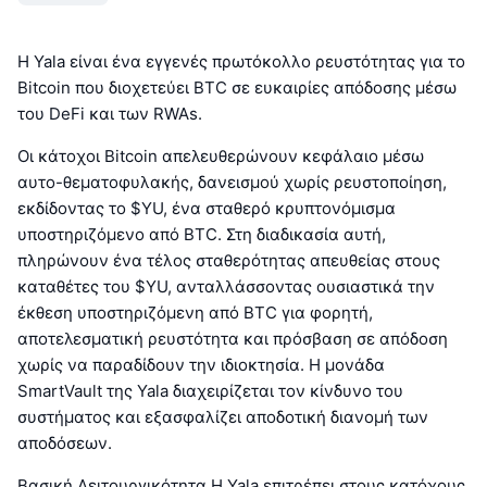
Η Yala είναι ένα εγγενές πρωτόκολλο ρευστότητας για το
Bitcoin που διοχετεύει BTC σε ευκαιρίες απόδοσης μέσω
του DeFi και των RWAs.
Οι κάτοχοι Bitcoin απελευθερώνουν κεφάλαιο μέσω
αυτο-θεματοφυλακής, δανεισμού χωρίς ρευστοποίηση,
εκδίδοντας το $YU, ένα σταθερό κρυπτονόμισμα
υποστηριζόμενο από BTC. Στη διαδικασία αυτή,
πληρώνουν ένα τέλος σταθερότητας απευθείας στους
καταθέτες του $YU, ανταλλάσσοντας ουσιαστικά την
έκθεση υποστηριζόμενη από BTC για φορητή,
αποτελεσματική ρευστότητα και πρόσβαση σε απόδοση
χωρίς να παραδίδουν την ιδιοκτησία. Η μονάδα
SmartVault της Yala διαχειρίζεται τον κίνδυνο του
συστήματος και εξασφαλίζει αποδοτική διανομή των
αποδόσεων.
Βασική Λειτουργικότητα Η Yala επιτρέπει στους κατόχους