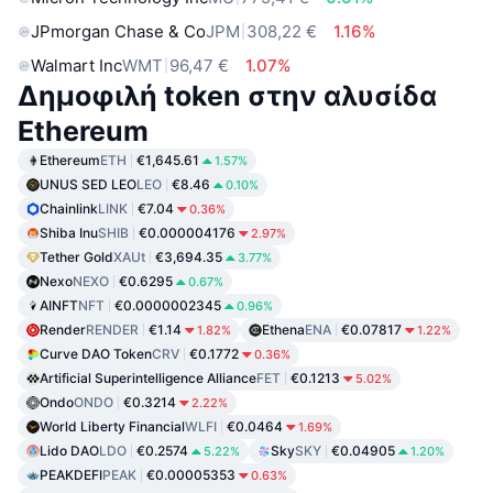
JPmorgan Chase & Co
JPM
308,22 €
1.16%
Walmart Inc
WMT
96,47 €
1.07%
Δημοφιλή token στην αλυσίδα
Ethereum
Ethereum
ETH
€1,645.61
1.57%
UNUS SED LEO
LEO
€8.46
0.10%
Chainlink
LINK
€7.04
0.36%
Shiba Inu
SHIB
€0.000004176
2.97%
Tether Gold
XAUt
€3,694.35
3.77%
Nexo
NEXO
€0.6295
0.67%
AINFT
NFT
€0.0000002345
0.96%
Render
RENDER
€1.14
Ethena
ENA
€0.07817
1.82%
1.22%
Curve DAO Token
CRV
€0.1772
0.36%
Artificial Superintelligence Alliance
FET
€0.1213
5.02%
Ondo
ONDO
€0.3214
2.22%
World Liberty Financial
WLFI
€0.0464
1.69%
Lido DAO
LDO
€0.2574
Sky
SKY
€0.04905
5.22%
1.20%
PEAKDEFI
PEAK
€0.00005353
0.63%