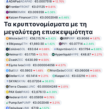
ADAPad
ADAPAD
€0.0007518
12.70%
Frontier
FRONT
€0.01125
0.61%
RMRK
RMRK
€0.009359
0.36%
Kaizen Finance
KZEN
€0.0002048
0.46%
Τα κρυπτονομίσματα με τη
μεγαλύτερη επισκεψιμότητα
Μπιτκόιν
BTC
€56,115.74
XRP
XRP
€0.9066
0.42%
1.87%
Εθέριουμ
ETH
€1,660.50
Pi
PI
€0.07714
1.42%
2.44%
Σολάνα
SOL
€63.64
Καρντάνο
ADA
€0.1794
0.88%
8.66%
Heima
HEI
€0.1755
Hyperliquid
HYPE
€48.87
13.75%
2.27%
Zcash
ZEC
€430.99
4.50%
Σίμπα Ινου
SHIB
€0.000004056
4.57%
Sui
SUI
€0.5903
Ντοτζκόιν
DOGE
€0.06008
1.48%
0.85%
Stellar
XLM
€0.1414
Kaspa
KAS
€0.02216
2.21%
2.08%
SKYAI
SKYAI
€0.07204
36.81%
Terra Classic
LUNC
€0.00004249
2.01%
PAX Gold
PAXG
€3,676.13
0.39%
Hedera
HBAR
€0.05959
0.76%
Pump.fun
PUMP
€0.002048
3.21%
Τσέινλινκ
LINK
€7.19
1.57%