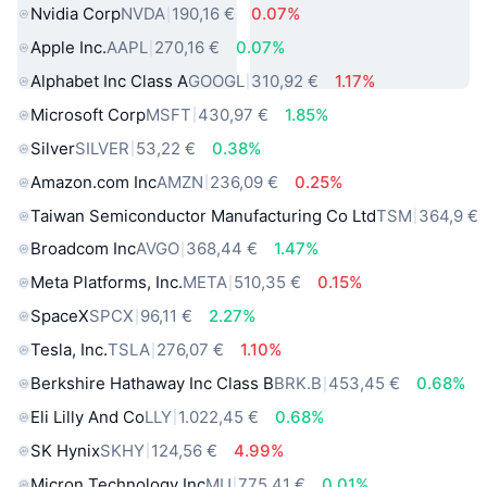
Nvidia Corp
NVDA
190,16 €
0.07%
Apple Inc.
AAPL
270,16 €
0.07%
Alphabet Inc Class A
GOOGL
310,92 €
1.17%
Microsoft Corp
MSFT
430,97 €
1.85%
Silver
SILVER
53,22 €
0.38%
Amazon.com Inc
AMZN
236,09 €
0.25%
Taiwan Semiconductor Manufacturing Co Ltd
TSM
364,9 €
Broadcom Inc
AVGO
368,44 €
1.47%
Meta Platforms, Inc.
META
510,35 €
0.15%
SpaceX
SPCX
96,11 €
2.27%
Tesla, Inc.
TSLA
276,07 €
1.10%
Berkshire Hathaway Inc Class B
BRK.B
453,45 €
0.68%
Eli Lilly And Co
LLY
1.022,45 €
0.68%
SK Hynix
SKHY
124,56 €
4.99%
Micron Technology Inc
MU
775,41 €
0.01%