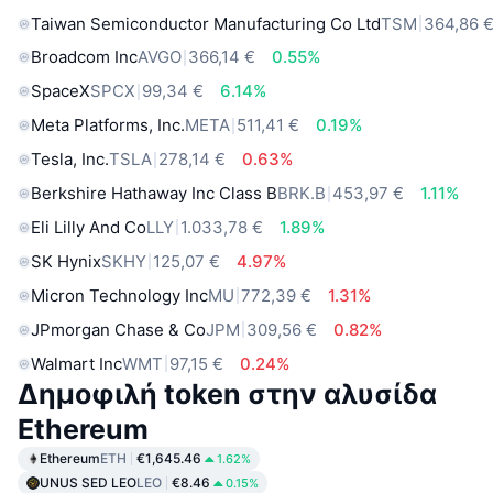
Taiwan Semiconductor Manufacturing Co Ltd
TSM
364,86 
Broadcom Inc
AVGO
366,14 €
0.55%
SpaceX
SPCX
99,34 €
6.14%
Meta Platforms, Inc.
META
511,41 €
0.19%
Tesla, Inc.
TSLA
278,14 €
0.63%
Berkshire Hathaway Inc Class B
BRK.B
453,97 €
1.11%
Eli Lilly And Co
LLY
1.033,78 €
1.89%
SK Hynix
SKHY
125,07 €
4.97%
Micron Technology Inc
MU
772,39 €
1.31%
JPmorgan Chase & Co
JPM
309,56 €
0.82%
Walmart Inc
WMT
97,15 €
0.24%
Δημοφιλή token στην αλυσίδα
Ethereum
Ethereum
ETH
€1,645.46
1.62%
UNUS SED LEO
LEO
€8.46
0.15%