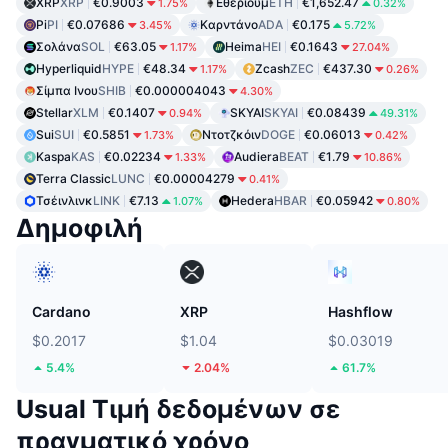
XRP
XRP
€0.9003
Εθέριουμ
ETH
€1,652.47
1.75%
0.32%
Pi
PI
€0.07686
Καρντάνο
ADA
€0.175
3.45%
5.72%
Σολάνα
SOL
€63.05
Heima
HEI
€0.1643
1.17%
27.04%
Hyperliquid
HYPE
€48.34
Zcash
ZEC
€437.30
1.17%
0.26%
Σίμπα Ινου
SHIB
€0.000004043
4.30%
Stellar
XLM
€0.1407
SKYAI
SKYAI
€0.08439
0.94%
49.31%
Sui
SUI
€0.5851
Ντοτζκόιν
DOGE
€0.06013
1.73%
0.42%
Kaspa
KAS
€0.02234
Audiera
BEAT
€1.79
1.33%
10.86%
Terra Classic
LUNC
€0.00004279
0.41%
Τσέινλινκ
LINK
€7.13
Hedera
HBAR
€0.05942
1.07%
0.80%
Δημοφιλή
Cardano
XRP
Hashflow
$0.2017
$1.04
$0.03019
5.4%
2.04%
61.7%
Usual Τιμή δεδομένων σε
πραγματικό χρόνο