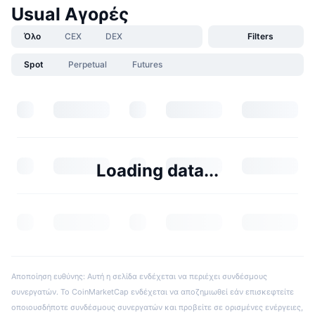
Usual Αγορές
Όλο
CEX
DEX
Filters
Spot
Perpetual
Futures
Loading data...
Αποποίηση ευθύνης: Αυτή η σελίδα ενδέχεται να περιέχει συνδέσμους
συνεργατών. Το CoinMarketCap ενδέχεται να αποζημιωθεί εάν επισκεφτείτε
οποιουσδήποτε συνδέσμους συνεργατών και προβείτε σε ορισμένες ενέργειες,