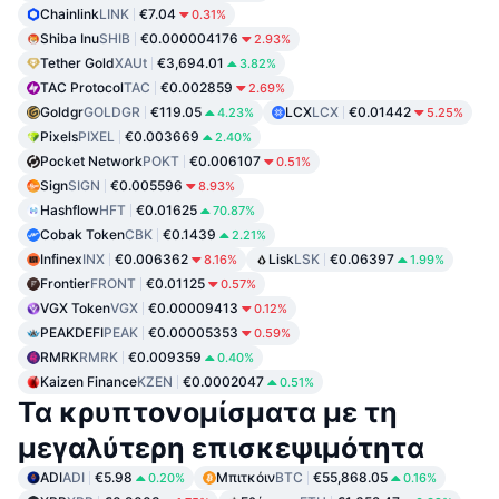
Chainlink
LINK
€7.04
0.31%
Shiba Inu
SHIB
€0.000004176
2.93%
Tether Gold
XAUt
€3,694.01
3.82%
TAC Protocol
TAC
€0.002859
2.69%
Goldgr
GOLDGR
€119.05
LCX
LCX
€0.01442
4.23%
5.25%
Pixels
PIXEL
€0.003669
2.40%
Pocket Network
POKT
€0.006107
0.51%
Sign
SIGN
€0.005596
8.93%
Hashflow
HFT
€0.01625
70.87%
Cobak Token
CBK
€0.1439
2.21%
Infinex
INX
€0.006362
Lisk
LSK
€0.06397
8.16%
1.99%
Frontier
FRONT
€0.01125
0.57%
VGX Token
VGX
€0.00009413
0.12%
PEAKDEFI
PEAK
€0.00005353
0.59%
RMRK
RMRK
€0.009359
0.40%
Kaizen Finance
KZEN
€0.0002047
0.51%
Τα κρυπτονομίσματα με τη
μεγαλύτερη επισκεψιμότητα
ADI
ADI
€5.98
Μπιτκόιν
BTC
€55,868.05
0.20%
0.16%