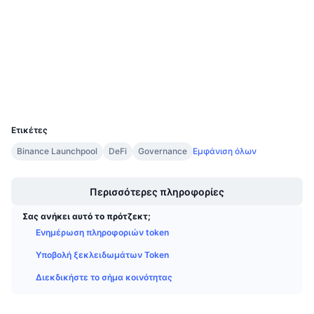
Συμβόλαια
Προσεχείς πωλήσεις
Επιτόκια χρηματοδότησης
Μάθετε και Κερδίστε
4.5
Αξιολόγηση (CertiK)
etherscan.io
Explorers
Ημερολόγια
Wallets
Ημερολόγιο ICO
UCID
33979
Ετικέτες
Ημερολόγιο Εκδηλώσεων
Binance Launchpool
DeFi
Governance
Εμφάνιση όλων
Boost
Περισσότερες πληροφορίες
Σας ανήκει αυτό το πρότζεκτ;
Ενημέρωση πληροφοριών token
Υποβολή ξεκλειδωμάτων Token
Διεκδικήστε το σήμα κοινότητας