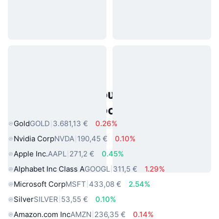
Δημοφιλή περιουσιακά στοιχεία
πραγματικού κόσμου
Gold
GOLD
3.681,13 €
0.26%
Nvidia Corp
NVDA
190,45 €
0.10%
Apple Inc.
AAPL
271,2 €
0.45%
Alphabet Inc Class A
GOOGL
311,5 €
1.29%
Microsoft Corp
MSFT
433,08 €
2.54%
Silver
SILVER
53,55 €
0.10%
Amazon.com Inc
AMZN
236,35 €
0.14%