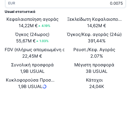
EUR
Δημοφιλή
Crypto ETFs
Εκμάθηση
CMC MCP
Usual στατιστικά
Κεφαλαιοποίηση αγοράς
Νέο
Ξεκλείδωτη Κεφαλαιοποίηση 
Διαπραγματεύσιμα Αμοιβαία Κεφάλαια Μπιτκόιν
x402
Νέα
14,22M €
14,62M €
4.19%
Κρυπτο
Διαπραγματεύσιμα Αμοιβαία Κεφάλαια Εθέριουμ
Όγκος (24ωρος)
Όγκος/Κεφ. αγοράς (24ώ)
Academy
55,67M €
391,44%
1.03%
Πολιτική
FDV (πλήρως απομειωμένη αξία)
Ρευστ./Κεφ. Αγοράς
Τεχνική ανάλυση
Έρευνα
22,45M €
2.07%
Αθλητισμός
Συνολική προσφορά
Μέγιστη προσφορά
RSI
Βίντεο
1,9B USUAL
3B USUAL
Οικονομικά
MACD
Κυκλοφορούσα Προσφορά
Κάτοχοι
Γλωσσάριο
1,9B USUAL
24,04K
Τεχνολογία
Website
Whitepaper
Παράγωγα
Καμπάνιες
Ιστότοπος
NFT
Επισκόπηση
Airdrop
Κοινωνικά
Συνολικά στατιστικά NFT
Εκκαθαρίσεις
Ανταμοιβές Diamonds
0xC444...0DE38E