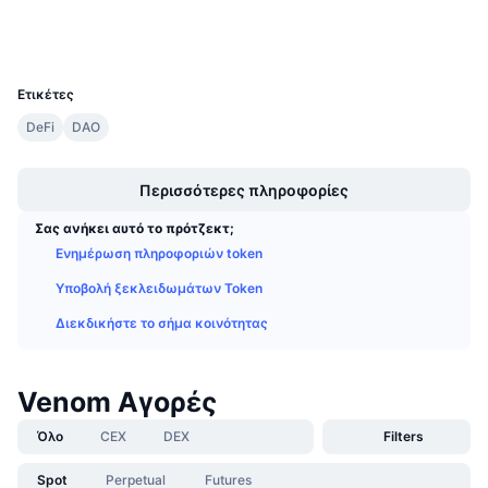
Προσεχείς πωλήσεις
Explorers
venomscan.com
Επιτόκια χρηματοδότησης
Μάθετε και Κερδίστε
UCID
22059
Ετικέτες
Ημερολόγια
DeFi
DAO
Boost
Ημερολόγιο ICO
Περισσότερες πληροφορίες
Ημερολόγιο Εκδηλώσεων
Σας ανήκει αυτό το πρότζεκτ;
Ενημέρωση πληροφοριών token
Υποβολή ξεκλειδωμάτων Token
Διεκδικήστε το σήμα κοινότητας
Venom Αγορές
Όλο
CEX
DEX
Filters
Spot
Perpetual
Futures