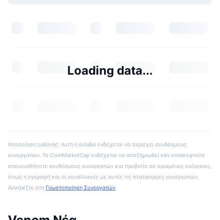
Loading data...
Αποποίηση ευθύνης: Αυτή η σελίδα ενδέχεται να περιέχει συνδέσμους
συνεργατών. Το CoinMarketCap ενδέχεται να αποζημιωθεί εάν επισκεφτείτε
οποιουσδήποτε συνδέσμους συνεργατών και προβείτε σε ορισμένες ενέργειες,
όπως η εγγραφή και οι συναλλαγές με αυτές τις πλατφόρμες συνεργατών.
Ανατρέξτε στη
Γνωστοποίηση Συνεργατών
.