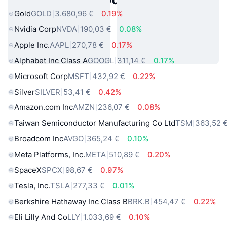
Gold
GOLD
3.680,96 €
0.19%
Nvidia Corp
NVDA
190,03 €
0.08%
Apple Inc.
AAPL
270,78 €
0.17%
Alphabet Inc Class A
GOOGL
311,14 €
0.17%
Microsoft Corp
MSFT
432,92 €
0.22%
Silver
SILVER
53,41 €
0.42%
Amazon.com Inc
AMZN
236,07 €
0.08%
Taiwan Semiconductor Manufacturing Co Ltd
TSM
363,52 
Broadcom Inc
AVGO
365,24 €
0.10%
Meta Platforms, Inc.
META
510,89 €
0.20%
SpaceX
SPCX
98,67 €
0.97%
Tesla, Inc.
TSLA
277,33 €
0.01%
Berkshire Hathaway Inc Class B
BRK.B
454,47 €
0.22%
Eli Lilly And Co
LLY
1.033,69 €
0.10%