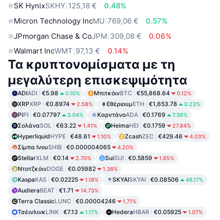
SK Hynix
SKHY
125,18 €
0.48%
Micron Technology Inc
MU
769,06 €
0.57%
JPmorgan Chase & Co
JPM
309,08 €
0.06%
Walmart Inc
WMT
97,13 €
0.14%
Τα κρυπτονομίσματα με τη
μεγαλύτερη επισκεψιμότητα
ADI
ADI
€5.98
Μπιτκόιν
BTC
€55,868.64
0.10%
0.12%
XRP
XRP
€0.8974
Εθέριουμ
ETH
€1,653.78
2.58%
0.23%
Pi
PI
€0.07797
Καρντάνο
ADA
€0.1769
3.04%
7.36%
Σολάνα
SOL
€63.22
Heima
HEI
€0.1759
1.41%
27.84%
Hyperliquid
HYPE
€48.61
Zcash
ZEC
€429.46
1.10%
4.03%
Σίμπα Ινου
SHIB
€0.000004065
4.20%
Stellar
XLM
€0.14
Sui
SUI
€0.5859
2.70%
1.85%
Ντοτζκόιν
DOGE
€0.05982
1.38%
Kaspa
KAS
€0.02225
SKYAI
SKYAI
€0.08506
1.18%
48.17%
Audiera
BEAT
€1.71
14.73%
Terra Classic
LUNC
€0.00004246
1.71%
Τσέινλινκ
LINK
€7.13
Hedera
HBAR
€0.05925
1.17%
1.07%