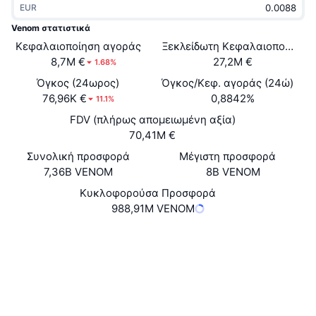
EUR
Δημοφιλή
Crypto ETFs
Εκμάθηση
CMC MCP
Venom στατιστικά
Κεφαλαιοποίηση αγοράς
Νέο
Ξεκλείδωτη Κεφαλαιοποίηση 
Διαπραγματεύσιμα Αμοιβαία Κεφάλαια Μπιτκόιν
x402
Νέα
8,7M €
27,2M €
1.68%
Κρυπτο
Διαπραγματεύσιμα Αμοιβαία Κεφάλαια Εθέριουμ
Όγκος (24ωρος)
Όγκος/Κεφ. αγοράς (24ώ)
Academy
76,96K €
0,8842%
11.1%
Πολιτική
FDV (πλήρως απομειωμένη αξία)
Τεχνική ανάλυση
Έρευνα
70,41M €
Αθλητισμός
Συνολική προσφορά
Μέγιστη προσφορά
RSI
Βίντεο
7,36B VENOM
8B VENOM
Οικονομικά
MACD
Κυκλοφορούσα Προσφορά
Γλωσσάριο
988,91M VENOM
Τεχνολογία
Ιστότοπος
Website
Whitepaper
Παράγωγα
Καμπάνιες
NFT
Κοινωνικά
Επισκόπηση
Airdrop
3.2
Αξιολόγηση (CertiK)
Συνολικά στατιστικά NFT
Εκκαθαρίσεις
Ανταμοιβές Diamonds
Audits