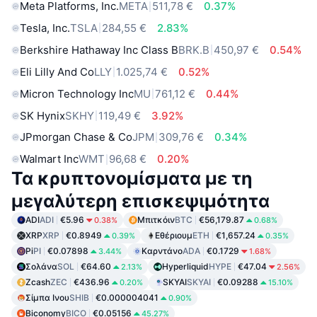
Meta Platforms, Inc.
META
511,78 €
0.37%
Tesla, Inc.
TSLA
284,55 €
2.83%
Berkshire Hathaway Inc Class B
BRK.B
450,97 €
0.54%
Eli Lilly And Co
LLY
1.025,74 €
0.52%
Micron Technology Inc
MU
761,12 €
0.44%
SK Hynix
SKHY
119,49 €
3.92%
JPmorgan Chase & Co
JPM
309,76 €
0.34%
Walmart Inc
WMT
96,68 €
0.20%
Τα κρυπτονομίσματα με τη
μεγαλύτερη επισκεψιμότητα
ADI
ADI
€5.96
Μπιτκόιν
BTC
€56,179.87
0.38%
0.68%
XRP
XRP
€0.8949
Εθέριουμ
ETH
€1,657.24
0.39%
0.35%
Pi
PI
€0.07898
Καρντάνο
ADA
€0.1729
3.44%
1.68%
Σολάνα
SOL
€64.60
Hyperliquid
HYPE
€47.04
2.13%
2.56%
Zcash
ZEC
€436.96
SKYAI
SKYAI
€0.09288
0.20%
15.10%
Σίμπα Ινου
SHIB
€0.000004041
0.90%
Biconomy
BICO
€0.05156
45.27%