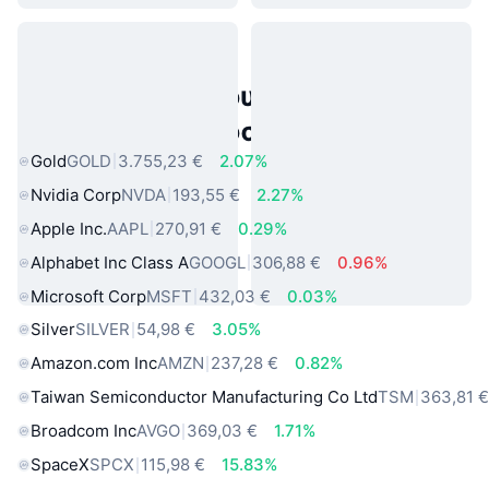
Δημοφιλή περιουσιακά στοιχεία
πραγματικού κόσμου
Gold
GOLD
3.755,23 €
2.07%
Nvidia Corp
NVDA
193,55 €
2.27%
Apple Inc.
AAPL
270,91 €
0.29%
Alphabet Inc Class A
GOOGL
306,88 €
0.96%
Microsoft Corp
MSFT
432,03 €
0.03%
Silver
SILVER
54,98 €
3.05%
Amazon.com Inc
AMZN
237,28 €
0.82%
Taiwan Semiconductor Manufacturing Co Ltd
TSM
363,81 
Broadcom Inc
AVGO
369,03 €
1.71%
SpaceX
SPCX
115,98 €
15.83%