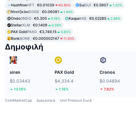
Hashflow
HFT
€0.01039
Sui
SUI
€0.5907
60.80%
1.20%
Ντοτζκόιν
DOGE
€0.06081
1.44%
Ondo
ONDO
€0.305
Kaspa
KAS
€0.02285
0.18%
2.66%
Stellar
XLM
€0.1409
0.59%
PAX Gold
PAXG
€3,749.15
0.85%
Bonk
BONK
€0.000002147
11.50%
Δημοφιλή
siren
PAX Gold
Cronos
$0.03443
$4,334.4
$0.04894
13.16%
1.18%
7.82%
CoinMarketCap
Διακριτικά
Unit Protocol Duck