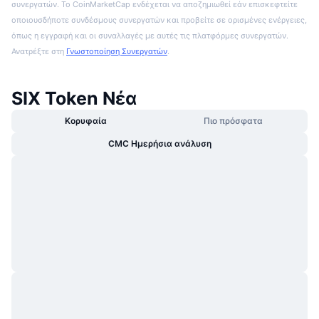
συνεργατών. Το CoinMarketCap ενδέχεται να αποζημιωθεί εάν επισκεφτείτε
οποιουσδήποτε συνδέσμους συνεργατών και προβείτε σε ορισμένες ενέργειες,
όπως η εγγραφή και οι συναλλαγές με αυτές τις πλατφόρμες συνεργατών.
Ανατρέξτε στη
Γνωστοποίηση Συνεργατών
.
SIX Token Νέα
Κορυφαία
Πιο πρόσφατα
CMC Ημερήσια ανάλυση