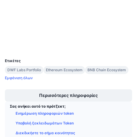
3.9
Προσεχείς πωλήσεις
Αξιολόγηση (CertiK)
Επιτόκια χρηματοδότησης
Μάθετε και Κερδίστε
Audits
etherscan.io
Ημερολόγια
Explorers
Wallets
Ημερολόγιο ICO
UCID
3327
Ημερολόγιο Εκδηλώσεων
Ετικέτες
DWF Labs Portfolio
Ethereum Ecosystem
BNB Chain Ecosystem
Εμφάνιση όλων
Boost
Περισσότερες πληροφορίες
Σας ανήκει αυτό το πρότζεκτ;
Ενημέρωση πληροφοριών token
Υποβολή ξεκλειδωμάτων Token
Διεκδικήστε το σήμα κοινότητας