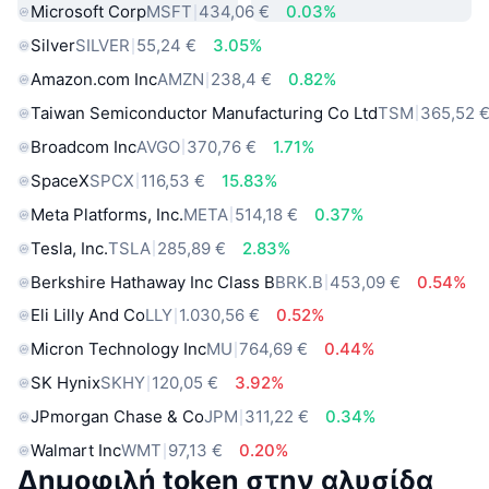
Microsoft Corp
MSFT
434,06 €
0.03%
Silver
SILVER
55,24 €
3.05%
Amazon.com Inc
AMZN
238,4 €
0.82%
Taiwan Semiconductor Manufacturing Co Ltd
TSM
365,52 
Broadcom Inc
AVGO
370,76 €
1.71%
SpaceX
SPCX
116,53 €
15.83%
Meta Platforms, Inc.
META
514,18 €
0.37%
Tesla, Inc.
TSLA
285,89 €
2.83%
Berkshire Hathaway Inc Class B
BRK.B
453,09 €
0.54%
Eli Lilly And Co
LLY
1.030,56 €
0.52%
Micron Technology Inc
MU
764,69 €
0.44%
SK Hynix
SKHY
120,05 €
3.92%
JPmorgan Chase & Co
JPM
311,22 €
0.34%
Walmart Inc
WMT
97,13 €
0.20%
Δημοφιλή token στην αλυσίδα