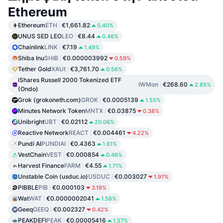
Ethereum
Ethereum
ETH
€1,661.82
0.40%
UNUS SED LEO
LEO
€8.44
0.46%
Chainlink
LINK
€7.19
1.49%
Shiba Inu
SHIB
€0.000003992
0.59%
Tether Gold
XAUt
€3,761.70
0.56%
iShares Russell 2000 Tokenized ETF
IWMon
€268.60
2.85%
(Ondo)
Grok (grokoneth.com)
GROK
€0.0005139
1.55%
Minutes Network Token
MNTX
€0.03875
0.38%
Unibright
UBT
€0.02112
20.06%
Reactive Network
REACT
€0.004461
4.22%
Pundi AI
PUNDIAI
€0.4363
1.61%
VestChain
VEST
€0.000854
0.46%
Harvest Finance
FARM
€4.55
1.71%
Unstable Coin (usduc.io)
USDUC
€0.003027
1.97%
PIBBLE
PIB
€0.000103
3.19%
Wat
WAT
€0.0000002041
1.56%
Geeq
GEEQ
€0.002327
0.42%
PEAKDEFI
PEAK
€0.00005416
1.57%