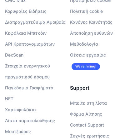
CMC Max
Προτιμήσεις cookie
Κορυφαίες Ειδήσεις
Πολιτική cookie
Διαπραγματεύσιμα Αμοιβαία
Κανόνες Κοινότητας
Κεφάλαια Μπιτκόιν
Αποποίηση ευθυνών
API Κρυπτονομισμάτων
Μεθοδολογία
DexScan
Θέσεις εργασίας
Στοιχεία ενεργητικού
We’re hiring!
πραγματικού κόσμου
Support
Παγκόσμια Γραφήματα
NFT
Μπείτε στη λίστα
Χαρτοφυλάκιο
Φόρμα Αίτησης
Λίστα παρακολούθησης
Contact Support
Μουτζούρες
Συχνές ερωτήσεις