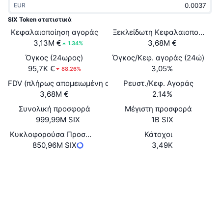
EUR
Δημοφιλή
Crypto ETFs
Εκμάθηση
CMC MCP
SIX Token στατιστικά
Κεφαλαιοποίηση αγοράς
Νέο
Ξεκλείδωτη Κεφαλαιοποίηση 
Διαπραγματεύσιμα Αμοιβαία Κεφάλαια Μπιτκόιν
x402
Νέα
3,13M €
3,68M €
1.34%
Κρυπτο
Διαπραγματεύσιμα Αμοιβαία Κεφάλαια Εθέριουμ
Όγκος (24ωρος)
Όγκος/Κεφ. αγοράς (24ώ)
Academy
95,7K €
3,05%
88.26%
Πολιτική
FDV (πλήρως απομειωμένη αξία)
Ρευστ./Κεφ. Αγοράς
Τεχνική ανάλυση
Έρευνα
3,68M €
2.14%
Αθλητισμός
Συνολική προσφορά
Μέγιστη προσφορά
RSI
Βίντεο
999,99M SIX
1B SIX
Οικονομικά
MACD
Κυκλοφορούσα Προσφορά
Κάτοχοι
Γλωσσάριο
850,96M SIX
3,49K
Τεχνολογία
Ιστότοπος
Website
Whitepaper
Παράγωγα
Καμπάνιες
NFT
Κοινωνικά
Επισκόπηση
Airdrop
Συνολικά στατιστικά NFT
0x61c6...1f3fa8
Συμβόλαια
Εκκαθαρίσεις
Ανταμοιβές Diamonds