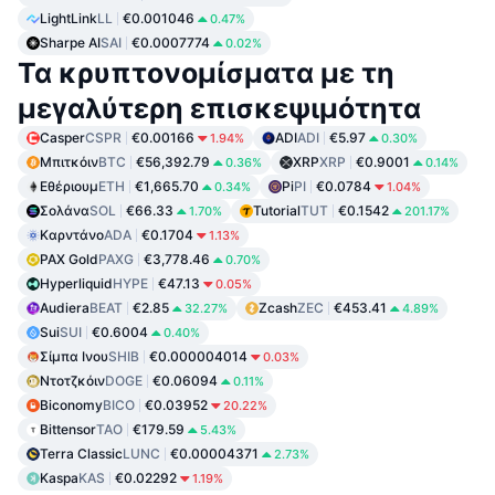
LightLink
LL
€0.001046
0.47%
Sharpe AI
SAI
€0.0007774
0.02%
Τα κρυπτονομίσματα με τη
μεγαλύτερη επισκεψιμότητα
Casper
CSPR
€0.00166
ADI
ADI
€5.97
1.94%
0.30%
Μπιτκόιν
BTC
€56,392.79
XRP
XRP
€0.9001
0.36%
0.14%
Εθέριουμ
ETH
€1,665.70
Pi
PI
€0.0784
0.34%
1.04%
Σολάνα
SOL
€66.33
Tutorial
TUT
€0.1542
1.70%
201.17%
Καρντάνο
ADA
€0.1704
1.13%
PAX Gold
PAXG
€3,778.46
0.70%
Hyperliquid
HYPE
€47.13
0.05%
Audiera
BEAT
€2.85
Zcash
ZEC
€453.41
32.27%
4.89%
Sui
SUI
€0.6004
0.40%
Σίμπα Ινου
SHIB
€0.000004014
0.03%
Ντοτζκόιν
DOGE
€0.06094
0.11%
Biconomy
BICO
€0.03952
20.22%
Bittensor
TAO
€179.59
5.43%
Terra Classic
LUNC
€0.00004371
2.73%
Kaspa
KAS
€0.02292
1.19%