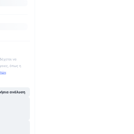
δέχεται να
γειες, όπως η
ατών
.
ήσια ανάλυση