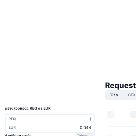
Boost
Ιστότοπος
Website
Whitepaper
Κοινωνικά
0x8f82...7a938a
Συμβόλαια
4.2
Αξιολόγηση (CertiK)
Audits
etherscan.io
Explorers
Request
Wallets
Όλο
CEX
UCID
2071
μετατροπέας REQ σε EUR
REQ
EUR
Απόδοση τιμής
24ωρο