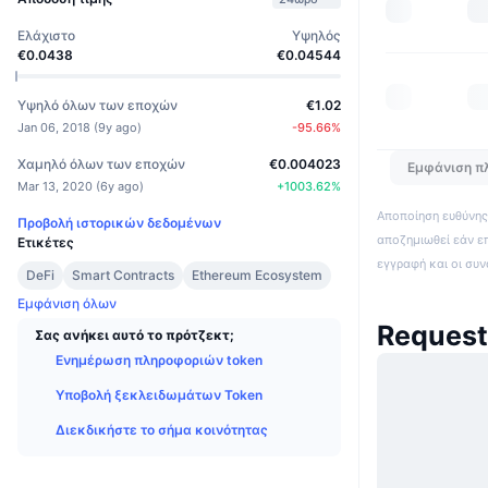
Ελάχιστο
Υψηλός
€0.0438
€0.04544
Υψηλό όλων των εποχών
€1.02
Jan 06, 2018
(
9y ago
)
-95.66
%
Χαμηλό όλων των εποχών
€0.004023
Εμφάνιση π
Mar 13, 2020
(
6y ago
)
+
1003.62
%
Αποποίηση ευθύνης:
Προβολή ιστορικών δεδομένων
αποζημιωθεί εάν ε
Ετικέτες
εγγραφή και οι συ
DeFi
Smart Contracts
Ethereum Ecosystem
Εμφάνιση όλων
Request
Σας ανήκει αυτό το πρότζεκτ;
Ενημέρωση πληροφοριών token
Υποβολή ξεκλειδωμάτων Token
Διεκδικήστε το σήμα κοινότητας