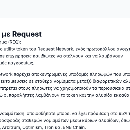
 με Request
τημα (REQ);
το utility token του Request Network, ενός πρωτοκόλλου ανοι
 σε επιχειρήσεις και ιδιώτες να στέλνουν και να λαμβάνουν
ές παγκοσμίως.
etwork παρέχει αποκεντρωμένες υποδομές πληρωμών που υπ
 εκταμιεύσεις σε σταθερά νομίσματα μεταξύ διαφορετικών αλ
ιτρέπει στους πληρωτές να χρησιμοποιούν τα περιουσιακά στ
ώ οι παραλήπτες λαμβάνουν το token και την αλυσίδα εκκαθά
ενσωμάτωση, οποιοσδήποτε μπορεί να έχει πρόσβαση στο 95% 
ροσφοράς σταθερών νομισμάτων μέσω κύριων αλυσίδων, όπω
, Arbitrum, Optimism, Tron και BNB Chain.