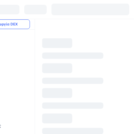
υργία DEX
ς