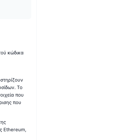
χτού κώδικα
οστηρίζουν
υσίδων. Το
οιχεία που
ρισης που
της
ς Ethereum,