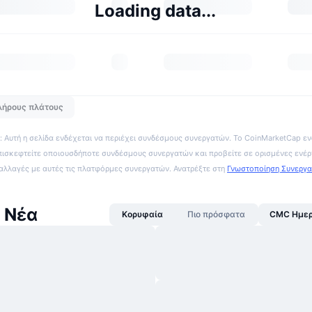
Loading data...
λήρους πλάτους
 Αυτή η σελίδα ενδέχεται να περιέχει συνδέσμους συνεργατών. Το CoinMarketCap εν
πισκεφτείτε οποιουσδήποτε συνδέσμους συνεργατών και προβείτε σε ορισμένες ενέρ
ναλλαγές με αυτές τις πλατφόρμες συνεργατών. Ανατρέξτε στη
Γνωστοποίηση Συνεργ
 Νέα
Κορυφαία
Πιο πρόσφατα
CMC Ημερ