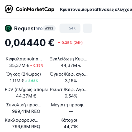
Κρυπτονομίσματα
Πίνακες ελέγχου
Request
54K
#392
REQ
0,04440 €
0.35%
(
24h
)
Κεφαλαιοποίηση αγοράς
Ξεκλείδωτη Κεφαλαιοποίηση Αγοράς
35,37M €
44,37M €
0.35%
Όγκος (24ωρος)
Όγκος/Κεφ. αγοράς (24ώ)
1,11M €
3,16%
2.68%
FDV (πλήρως απομειωμένη αξία)
Ρευστ./Κεφ. Αγοράς
44,37M €
0.54%
Συνολική προσφορά
Μέγιστη προσφορά
999,41M REQ
--
Κυκλοφορούσα Προσφορά
Κάτοχοι
796,69M REQ
44,71K