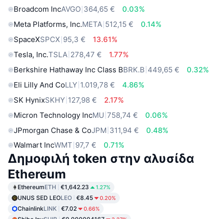
Broadcom Inc
AVGO
364,65 €
0.03%
Meta Platforms, Inc.
META
512,15 €
0.14%
SpaceX
SPCX
95,3 €
13.61%
Tesla, Inc.
TSLA
278,47 €
1.77%
Berkshire Hathaway Inc Class B
BRK.B
449,65 €
0.32%
Eli Lilly And Co
LLY
1.019,78 €
4.86%
SK Hynix
SKHY
127,98 €
2.17%
Micron Technology Inc
MU
758,74 €
0.06%
JPmorgan Chase & Co
JPM
311,94 €
0.48%
Walmart Inc
WMT
97,7 €
0.71%
Δημοφιλή token στην αλυσίδα
Ethereum
Ethereum
ETH
€1,642.23
1.27%
UNUS SED LEO
LEO
€8.45
0.20%
Chainlink
LINK
€7.02
0.66%