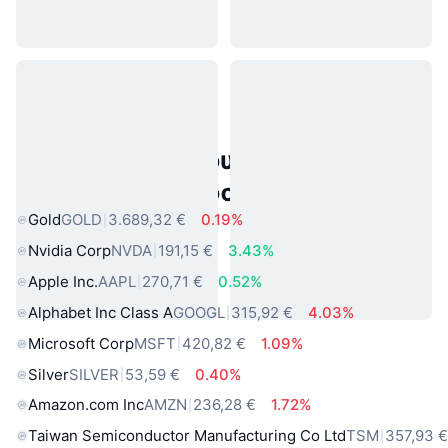
Δημοφιλή περιουσιακά στοιχεία
πραγματικού κόσμου
Gold
GOLD
3.689,32 €
0.19%
Nvidia Corp
NVDA
191,15 €
3.43%
Apple Inc.
AAPL
270,71 €
0.52%
Alphabet Inc Class A
GOOGL
315,92 €
4.03%
Microsoft Corp
MSFT
420,82 €
1.09%
Silver
SILVER
53,59 €
0.40%
Amazon.com Inc
AMZN
236,28 €
1.72%
Taiwan Semiconductor Manufacturing Co Ltd
TSM
357,93 