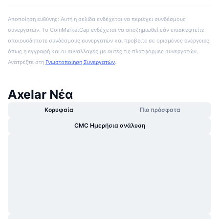
Αποποίηση ευθύνης: Αυτή η σελίδα ενδέχεται να περιέχει συνδέσμους
συνεργατών. Το CoinMarketCap ενδέχεται να αποζημιωθεί εάν επισκεφτείτε
οποιουσδήποτε συνδέσμους συνεργατών και προβείτε σε ορισμένες ενέργειες,
όπως η εγγραφή και οι συναλλαγές με αυτές τις πλατφόρμες συνεργατών.
Ανατρέξτε στη
Γνωστοποίηση Συνεργατών
.
Axelar Νέα
Κορυφαία
Πιο πρόσφατα
CMC Ημερήσια ανάλυση