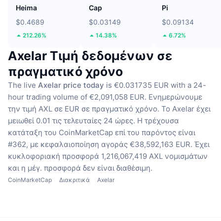
Heima
Cap
Pi
$0.4689
$0.03149
$0.09134
212.26%
14.38%
6.72%
Axelar Τιμή δεδομένων σε
πραγματικό χρόνο
The live
Axelar price today
is €0.031735 EUR with a 24-
hour trading volume of €2,091,058 EUR.
Ενημερώνουμε
την τιμή AXL σε EUR σε πραγματικό χρόνο.
Το Axelar έχει
μειωθεί 0.01 τις τελευταίες 24 ώρες.
Η τρέχουσα
κατάταξη του CoinMarketCap επί του παρόντος είναι
#362, με κεφαλαιοποίηση αγοράς €38,592,163 EUR.
Έχει
κυκλοφοριακή προσφορά 1,216,067,419 AXL νομισμάτων
και η μέγ. προσφορά δεν είναι διαθέσιμη.
CoinMarketCap
Διακριτικά
Axelar