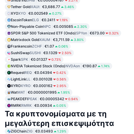
Shiba Inu
SHIB
€0.000004167
3.27%
Tether Gold
XAUt
€3,686.77
3.46%
XYO
XYO
€0.002549
0.27%
EscoinToken
ELG
€0.2411
1.19%
Non-Playable Coin
NPC
€0.005085
2.30%
SPDR S&P 500 Tokenized ETF (Ondo)
SPYon
€673.00
0.32%
Matrixdock Gold
XAUM
€3,711.59
3.80%
Frankencoin
ZCHF
€1.07
0.06%
SushiSwap
SUSHI
€0.1329
2.50%
Spark
SPK
€0.01327
0.73%
NVIDIA Tokenized Stock (Ondo)
NVDAon
€190.87
1.74%
Request
REQ
€0.04394
0.42%
LightLink
LL
€0.001028
0.56%
XYRO
XYRO
€0.000162
2.95%
Wat
WAT
€0.0000001995
1.95%
PEAKDEFI
PEAK
€0.00005342
0.94%
RMRK
RMRK
€0.00934
0.05%
Τα κρυπτονομίσματα με τη
μεγαλύτερη επισκεψιμότητα
ZIGChain
ZIG
€0.03493
1.29%