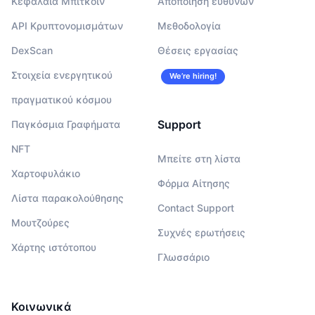
Κεφάλαια Μπιτκόιν
Αποποίηση ευθυνών
API Κρυπτονομισμάτων
Μεθοδολογία
DexScan
Θέσεις εργασίας
Στοιχεία ενεργητικού
We’re hiring!
πραγματικού κόσμου
Support
Παγκόσμια Γραφήματα
NFT
Μπείτε στη λίστα
Χαρτοφυλάκιο
Φόρμα Αίτησης
Λίστα παρακολούθησης
Contact Support
Μουτζούρες
Συχνές ερωτήσεις
Χάρτης ιστότοπου
Γλωσσάριο
Κοινωνικά