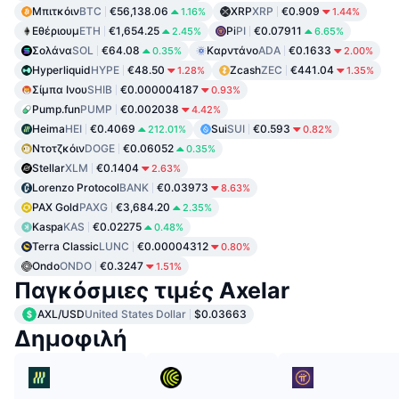
Μπιτκόιν
BTC
€56,138.06
XRP
XRP
€0.909
1.16%
1.44%
Εθέριουμ
ETH
€1,654.25
Pi
PI
€0.07911
2.45%
6.65%
Σολάνα
SOL
€64.08
Καρντάνο
ADA
€0.1633
0.35%
2.00%
Hyperliquid
HYPE
€48.50
Zcash
ZEC
€441.04
1.28%
1.35%
Σίμπα Ινου
SHIB
€0.000004187
0.93%
Pump.fun
PUMP
€0.002038
4.42%
Heima
HEI
€0.4069
Sui
SUI
€0.593
212.01%
0.82%
Ντοτζκόιν
DOGE
€0.06052
0.35%
Stellar
XLM
€0.1404
2.63%
Lorenzo Protocol
BANK
€0.03973
8.63%
PAX Gold
PAXG
€3,684.20
2.35%
Kaspa
KAS
€0.02275
0.48%
Terra Classic
LUNC
€0.00004312
0.80%
Ondo
ONDO
€0.3247
1.51%
Παγκόσμιες τιμές Axelar
AXL/USD
United States Dollar
$0.03663
Δημοφιλή