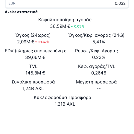
EUR
Δημοφιλή
Crypto ETFs
Εκμάθηση
CMC MCP
Axelar στατιστικά
Νέο
Κεφαλαιοποίηση αγοράς
Διαπραγματεύσιμα Αμοιβαία Κεφάλαια Μπιτκόιν
x402
Νέα
38,59M €
0.05%
Κρυπτο
Διαπραγματεύσιμα Αμοιβαία Κεφάλαια Εθέριουμ
Όγκος (24ωρος)
Όγκος/Κεφ. αγοράς (24ώ)
Academy
2,09M €
5,41%
21.67%
Πολιτική
FDV (πλήρως απομειωμένη αξία)
Ρευστ./Κεφ. Αγοράς
Τεχνική ανάλυση
Έρευνα
39,66M €
0.23%
Αθλητισμός
TVL
Κεφ. αγοράς/TVL
RSI
Βίντεο
145,8M €
0,2646
Οικονομικά
MACD
Συνολική προσφορά
Μέγιστη προσφορά
Γλωσσάριο
1,24B AXL
--
Τεχνολογία
Κυκλοφορούσα Προσφορά
Παράγωγα
Καμπάνιες
1,21B AXL
NFT
Επισκόπηση
Airdrop
Website
Whitepaper
Ιστότοπος
Συνολικά στατιστικά NFT
Εκκαθαρίσεις
Ανταμοιβές Diamonds