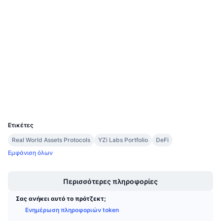
Κοινωνικά
Προσεχείς πωλήσεις
Επιτόκια χρηματοδότησης
Μάθετε και Κερδίστε
0x4677...a5E5f3
Συμβόλαια
Ημερολόγια
Audits
etherscan.io
Ημερολόγιο ICO
Explorers
Ημερολόγιο Εκδηλώσεων
Wallets
UCID
17799
Ετικέτες
Real World Assets Protocols
YZi Labs Portfolio
DeFi
Εμφάνιση όλων
Boost
Περισσότερες πληροφορίες
Σας ανήκει αυτό το πρότζεκτ;
Ενημέρωση πληροφοριών token