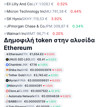
Eli Lilly And Co
LLY
1.026,1 €
0.52%
Micron Technology Inc
MU
761,38 €
0.44%
SK Hynix
SKHY
119,53 €
3.92%
JPmorgan Chase & Co
JPM
309,87 €
0.34%
Walmart Inc
WMT
96,71 €
0.20%
Δημοφιλή token στην αλυσίδα
Ethereum
Ethereum
ETH
€1,654.62
0.03%
UNUS SED LEO
LEO
€8.41
0.02%
Chainlink
LINK
€7.16
1.05%
Shiba Inu
SHIB
€0.000003974
1.02%
Tether Gold
XAUt
€3,745.42
0.13%
Myria
MYRIA
€0.000009931
6.03%
Nibiru
NIBI
€0.0004391
1.03%
Clore.ai
CLORE
€0.0007522
12.31%
Automata Network
ATA
€0.0004636
0.92%
BABB
BAX
€0.000005739
1.05%
Toto Finance
TOTO
€0.00155
4.29%