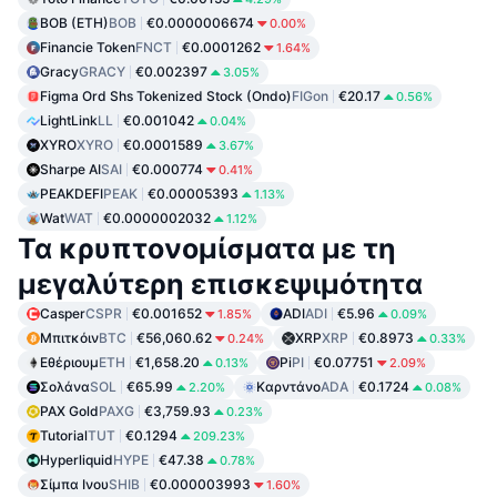
BOB (ETH)
BOB
€0.0000006674
0.00%
Financie Token
FNCT
€0.0001262
1.64%
Gracy
GRACY
€0.002397
3.05%
Figma Ord Shs Tokenized Stock (Ondo)
FIGon
€20.17
0.56%
LightLink
LL
€0.001042
0.04%
XYRO
XYRO
€0.0001589
3.67%
Sharpe AI
SAI
€0.000774
0.41%
PEAKDEFI
PEAK
€0.00005393
1.13%
Wat
WAT
€0.0000002032
1.12%
Τα κρυπτονομίσματα με τη
μεγαλύτερη επισκεψιμότητα
Casper
CSPR
€0.001652
ADI
ADI
€5.96
1.85%
0.09%
Μπιτκόιν
BTC
€56,060.62
XRP
XRP
€0.8973
0.24%
0.33%
Εθέριουμ
ETH
€1,658.20
Pi
PI
€0.07751
0.13%
2.09%
Σολάνα
SOL
€65.99
Καρντάνο
ADA
€0.1724
2.20%
0.08%
PAX Gold
PAXG
€3,759.93
0.23%
Tutorial
TUT
€0.1294
209.23%
Hyperliquid
HYPE
€47.38
0.78%
Σίμπα Ινου
SHIB
€0.000003993
1.60%