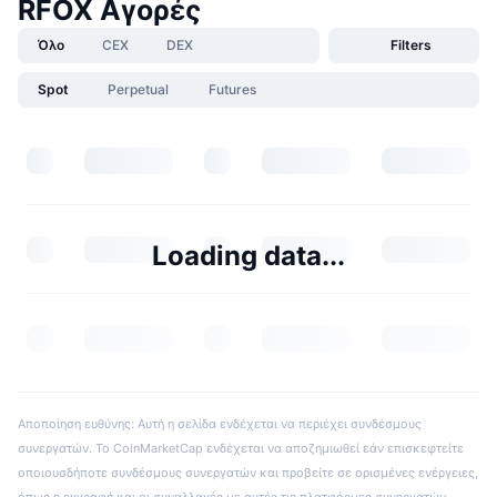
RFOX Αγορές
Όλο
CEX
DEX
Filters
Spot
Perpetual
Futures
Loading data...
Αποποίηση ευθύνης: Αυτή η σελίδα ενδέχεται να περιέχει συνδέσμους
συνεργατών. Το CoinMarketCap ενδέχεται να αποζημιωθεί εάν επισκεφτείτε
οποιουσδήποτε συνδέσμους συνεργατών και προβείτε σε ορισμένες ενέργειες,
όπως η εγγραφή και οι συναλλαγές με αυτές τις πλατφόρμες συνεργατών.