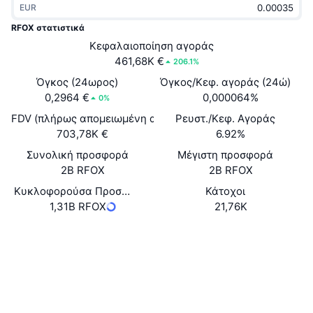
EUR
Δημοφιλή
Crypto ETFs
Εκμάθηση
CMC MCP
RFOX στατιστικά
Νέο
Κεφαλαιοποίηση αγοράς
Διαπραγματεύσιμα Αμοιβαία Κεφάλαια Μπιτκόιν
x402
Νέα
461,68K €
206.1%
Κρυπτο
Διαπραγματεύσιμα Αμοιβαία Κεφάλαια Εθέριουμ
Όγκος (24ωρος)
Όγκος/Κεφ. αγοράς (24ώ)
Academy
0,2964 €
0,000064%
0%
Πολιτική
FDV (πλήρως απομειωμένη αξία)
Ρευστ./Κεφ. Αγοράς
Τεχνική ανάλυση
Έρευνα
703,78K €
6.92%
Αθλητισμός
Συνολική προσφορά
Μέγιστη προσφορά
RSI
Βίντεο
2B RFOX
2B RFOX
Οικονομικά
MACD
Κυκλοφορούσα Προσφορά
Κάτοχοι
Γλωσσάριο
1,31B RFOX
21,76K
Τεχνολογία
Website
Whitepaper
Παράγωγα
Καμπάνιες
Ιστότοπος
NFT
Επισκόπηση
Airdrop
Κοινωνικά
Συνολικά στατιστικά NFT
0xa1d6...1b8262
Συμβόλαια
Εκκαθαρίσεις
Ανταμοιβές Diamonds