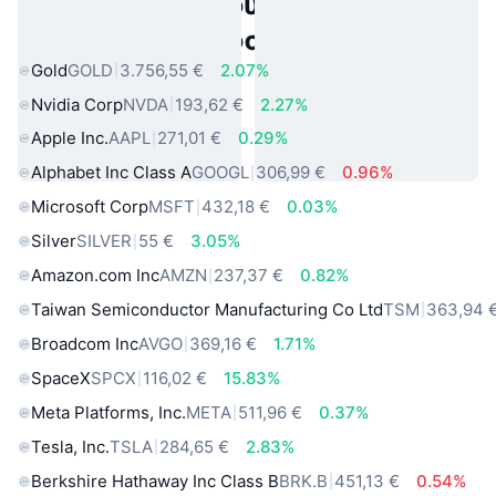
Δημοφιλή περιουσιακά στοιχεία
πραγματικού κόσμου
Gold
GOLD
3.756,55 €
2.07%
Nvidia Corp
NVDA
193,62 €
2.27%
Apple Inc.
AAPL
271,01 €
0.29%
Alphabet Inc Class A
GOOGL
306,99 €
0.96%
Microsoft Corp
MSFT
432,18 €
0.03%
Silver
SILVER
55 €
3.05%
Amazon.com Inc
AMZN
237,37 €
0.82%
Taiwan Semiconductor Manufacturing Co Ltd
TSM
363,94 
Broadcom Inc
AVGO
369,16 €
1.71%
SpaceX
SPCX
116,02 €
15.83%
Meta Platforms, Inc.
META
511,96 €
0.37%
Tesla, Inc.
TSLA
284,65 €
2.83%
Berkshire Hathaway Inc Class B
BRK.B
451,13 €
0.54%