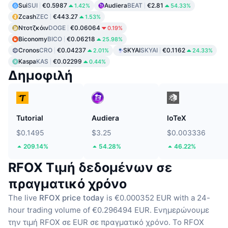
Sui
SUI
€0.5987
Audiera
BEAT
€2.81
1.42%
54.33%
Zcash
ZEC
€443.27
1.53%
Ντοτζκόιν
DOGE
€0.06064
0.19%
Biconomy
BICO
€0.06218
25.98%
Cronos
CRO
€0.04237
SKYAI
SKYAI
€0.1162
2.01%
24.33%
Kaspa
KAS
€0.02299
0.44%
Δημοφιλή
Tutorial
Audiera
IoTeX
$0.1495
$3.25
$0.003336
209.14%
54.28%
46.22%
RFOX Τιμή δεδομένων σε
πραγματικό χρόνο
The live
RFOX price today
is €0.000352 EUR with a 24-
hour trading volume of €0.296494 EUR.
Ενημερώνουμε
την τιμή RFOX σε EUR σε πραγματικό χρόνο.
Το RFOX