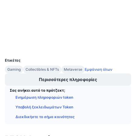
3.6
Προσεχείς πωλήσεις
Αξιολόγηση (CertiK)
Επιτόκια χρηματοδότησης
Μάθετε και Κερδίστε
Audits
etherscan.io
Ημερολόγια
Explorers
Wallets
Ημερολόγιο ICO
UCID
7654
Ημερολόγιο Εκδηλώσεων
Ετικέτες
Gaming
Collectibles & NFTs
Metaverse
Εμφάνιση όλων
Περισσότερες πληροφορίες
Σας ανήκει αυτό το πρότζεκτ;
Ενημέρωση πληροφοριών token
Υποβολή ξεκλειδωμάτων Token
Διεκδικήστε το σήμα κοινότητας