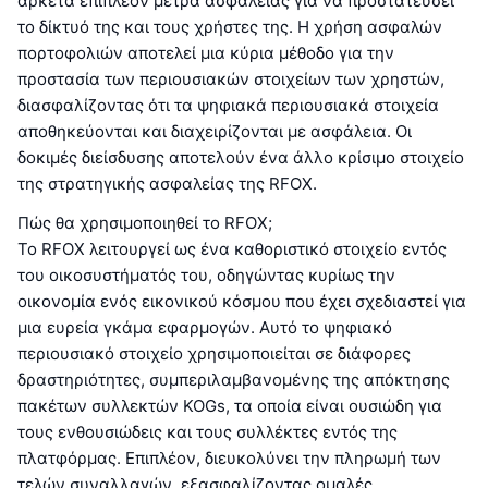
αρκετά επιπλέον μέτρα ασφαλείας για να προστατεύσει
το δίκτυό της και τους χρήστες της. Η χρήση ασφαλών
πορτοφολιών αποτελεί μια κύρια μέθοδο για την
προστασία των περιουσιακών στοιχείων των χρηστών,
διασφαλίζοντας ότι τα ψηφιακά περιουσιακά στοιχεία
αποθηκεύονται και διαχειρίζονται με ασφάλεια. Οι
δοκιμές διείσδυσης αποτελούν ένα άλλο κρίσιμο στοιχείο
της στρατηγικής ασφαλείας της RFOX.
Πώς θα χρησιμοποιηθεί το RFOX;
Το RFOX λειτουργεί ως ένα καθοριστικό στοιχείο εντός
του οικοσυστήματός του, οδηγώντας κυρίως την
οικονομία ενός εικονικού κόσμου που έχει σχεδιαστεί για
μια ευρεία γκάμα εφαρμογών. Αυτό το ψηφιακό
περιουσιακό στοιχείο χρησιμοποιείται σε διάφορες
δραστηριότητες, συμπεριλαμβανομένης της απόκτησης
πακέτων συλλεκτών KOGs, τα οποία είναι ουσιώδη για
τους ενθουσιώδεις και τους συλλέκτες εντός της
πλατφόρμας. Επιπλέον, διευκολύνει την πληρωμή των
τελών συναλλαγών, εξασφαλίζοντας ομαλές