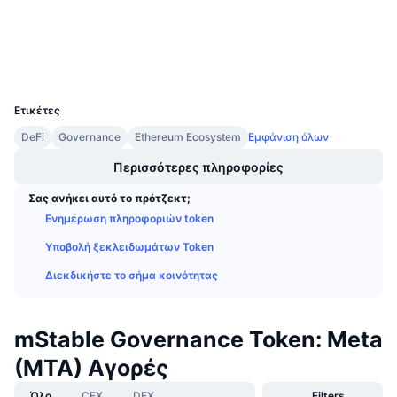
etherscan.io
Προσεχείς πωλήσεις
Explorers
Επιτόκια χρηματοδότησης
Μάθετε και Κερδίστε
Wallets
UCID
Ημερολόγια
5748
Ετικέτες
Ημερολόγιο ICO
DeFi
Governance
Ethereum Ecosystem
Εμφάνιση όλων
Περισσότερες πληροφορίες
Ημερολόγιο Εκδηλώσεων
Σας ανήκει αυτό το πρότζεκτ;
Ενημέρωση πληροφοριών token
Υποβολή ξεκλειδωμάτων Token
Διεκδικήστε το σήμα κοινότητας
mStable Governance Token: Meta
(MTA) Αγορές
Όλο
CEX
DEX
Filters