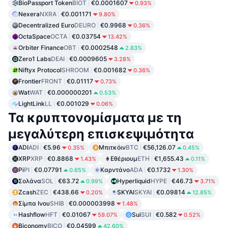
BioPassport Token
BIOT
€0.0001607
0.93%
Nexera
NXRA
€0.001171
9.80%
Decentralized Euro
DEURO
€0.9968
0.36%
OctaSpace
OCTA
€0.03754
13.42%
Orbiter Finance
OBT
€0.0002548
2.83%
Zero1 Labs
DEAI
€0.0009605
3.28%
Niftyx Protocol
SHROOM
€0.001682
0.36%
Frontier
FRONT
€0.01117
0.73%
Wat
WAT
€0.000000201
0.53%
LightLink
LL
€0.001029
0.06%
Τα κρυπτονομίσματα με τη
μεγαλύτερη επισκεψιμότητα
ADI
ADI
€5.96
Μπιτκόιν
BTC
€56,126.07
0.35%
0.45%
XRP
XRP
€0.8868
Εθέριουμ
ETH
€1,655.43
1.43%
0.11%
Pi
PI
€0.07791
Καρντάνο
ADA
€0.1732
0.65%
1.30%
Σολάνα
SOL
€63.72
Hyperliquid
HYPE
€46.73
0.99%
3.71%
Zcash
ZEC
€438.66
SKYAI
SKYAI
€0.09814
0.20%
12.85%
Σίμπα Ινου
SHIB
€0.000003998
1.48%
Hashflow
HFT
€0.01067
Sui
SUI
€0.582
59.07%
0.52%
Biconomy
BICO
€0.04599
42.60%