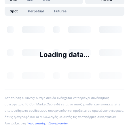
Spot
Perpetual
Futures
Loading data...
Αποποίηση ευθύνης: Αυτή η σελίδα ενδέχεται να περιέχει συνδέσμους
συνεργατών. Το CoinMarketCap ενδέχεται να αποζημιωθεί εάν επισκεφτείτε
οποιουσδήποτε συνδέσμους συνεργατών και προβείτε σε ορισμένες ενέργειες,
όπως η εγγραφή και οι συναλλαγές με αυτές τις πλατφόρμες συνεργατών.
Ανατρέξτε στη
Γνωστοποίηση Συνεργατών
.