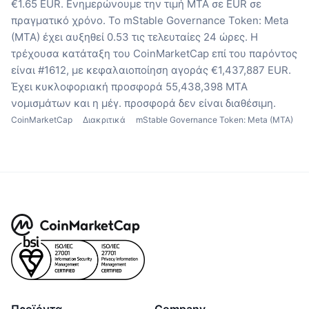
€1.65 EUR.
Ενημερώνουμε την τιμή MTA σε EUR σε
πραγματικό χρόνο.
Το mStable Governance Token: Meta
(MTA) έχει αυξηθεί 0.53 τις τελευταίες 24 ώρες.
Η
τρέχουσα κατάταξη του CoinMarketCap επί του παρόντος
είναι #1612, με κεφαλαιοποίηση αγοράς €1,437,887 EUR.
Έχει κυκλοφοριακή προσφορά 55,438,398 MTA
νομισμάτων
και η μέγ. προσφορά δεν είναι διαθέσιμη.
CoinMarketCap
Διακριτικά
mStable Governance Token: Meta (MTA)
Προϊόντα
Company