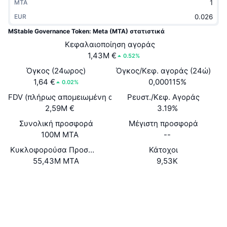
MTA
Δημοφιλή
Crypto ETFs
Εκμάθηση
CMC MCP
EUR
MStable Governance Token: Meta (MTA) στατιστικά
Νέο
Διαπραγματεύσιμα Αμοιβαία Κεφάλαια Μπιτκόιν
x402
Νέα
Κεφαλαιοποίηση αγοράς
1,43M €
0.52%
Κρυπτο
Διαπραγματεύσιμα Αμοιβαία Κεφάλαια Εθέριουμ
Academy
Όγκος (24ωρος)
Όγκος/Κεφ. αγοράς (24ώ)
Πολιτική
1,64 €
0,000115%
0.02%
Τεχνική ανάλυση
Έρευνα
FDV (πλήρως απομειωμένη αξία)
Ρευστ./Κεφ. Αγοράς
Αθλητισμός
2,59M €
3.19%
RSI
Βίντεο
Συνολική προσφορά
Μέγιστη προσφορά
Οικονομικά
100M MTA
--
MACD
Γλωσσάριο
Κυκλοφορούσα Προσφορά
Κάτοχοι
Τεχνολογία
55,43M MTA
9,53K
Παράγωγα
Καμπάνιες
Ιστότοπος
Website
Whitepaper
NFT
Κοινωνικά
Επισκόπηση
Airdrop
Συμβόλαια
0xa3Be...E9AcD2
Συνολικά στατιστικά NFT
3.9
Εκκαθαρίσεις
Ανταμοιβές Diamonds
Αξιολόγηση (CertiK)