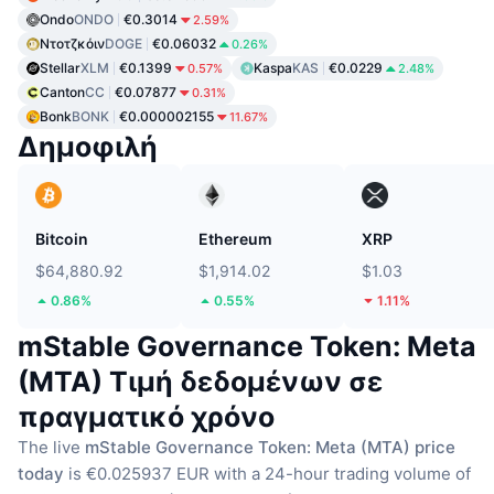
Ondo
ONDO
€0.3014
2.59%
Ντοτζκόιν
DOGE
€0.06032
0.26%
Stellar
XLM
€0.1399
Kaspa
KAS
€0.0229
0.57%
2.48%
Canton
CC
€0.07877
0.31%
Bonk
BONK
€0.000002155
11.67%
Δημοφιλή
Bitcoin
Ethereum
XRP
$64,880.92
$1,914.02
$1.03
0.86%
0.55%
1.11%
mStable Governance Token: Meta
(MTA) Τιμή δεδομένων σε
πραγματικό χρόνο
The live
mStable Governance Token: Meta (MTA) price
today
is €0.025937 EUR with a 24-hour trading volume of