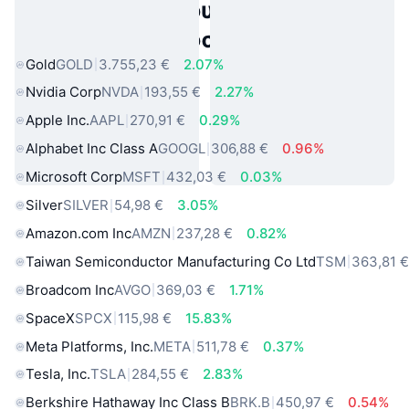
Δημοφιλή περιουσιακά στοιχεία
πραγματικού κόσμου
Gold
GOLD
3.755,23 €
2.07%
Nvidia Corp
NVDA
193,55 €
2.27%
Apple Inc.
AAPL
270,91 €
0.29%
Alphabet Inc Class A
GOOGL
306,88 €
0.96%
Microsoft Corp
MSFT
432,03 €
0.03%
Silver
SILVER
54,98 €
3.05%
Amazon.com Inc
AMZN
237,28 €
0.82%
Taiwan Semiconductor Manufacturing Co Ltd
TSM
363,81 
Broadcom Inc
AVGO
369,03 €
1.71%
SpaceX
SPCX
115,98 €
15.83%
Meta Platforms, Inc.
META
511,78 €
0.37%
Tesla, Inc.
TSLA
284,55 €
2.83%
Berkshire Hathaway Inc Class B
BRK.B
450,97 €
0.54%