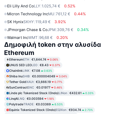
Eli Lilly And Co
LLY
1.025,74 €
0.52%
Micron Technology Inc
MU
761,12 €
0.44%
SK Hynix
SKHY
119,49 €
3.92%
JPmorgan Chase & Co
JPM
309,76 €
0.34%
Walmart Inc
WMT
96,68 €
0.20%
Δημοφιλή token στην αλυσίδα
Ethereum
Ethereum
ETH
€1,644.74
0.06%
UNUS SED LEO
LEO
€8.43
0.37%
Chainlink
LINK
€7.08
0.63%
Shiba Inu
SHIB
€0.000004049
3.04%
Tether Gold
XAUt
€3,666.19
0.77%
SunContract
SNC
€0.01977
0.46%
Linde plc Tokenized Stock (Ondo)
LINon
€432.61
0.33%
LinqAI
LNQ
€0.003594
1.18%
Polytrade
TRADE
€0.03369
6.53%
Equinix Tokenized Stock (Ondo)
EQIXon
€934.74
2.73%