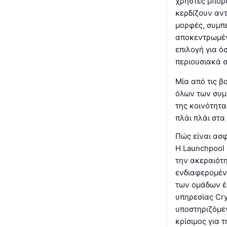
χρήστες μπορ
κερδίζουν αντ
μορφές, συμπ
αποκεντρωμέν
επιλογή για ό
περιουσιακά σ
Μία από τις β
όλων των συμμ
της κοινότητα
πλάι πλάι στα
Πώς είναι ασφ
Η Launchpool 
την ακεραιότ
ενδιαφερομέν
των ομάδων έ
υπηρεσίας Cry
υποστηριζόμεν
κρίσιμος για 