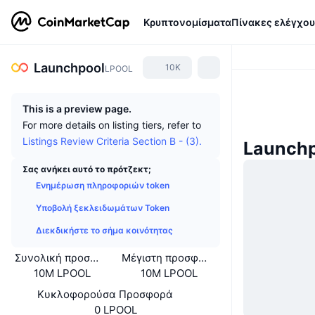
Κρυπτονομίσματα
Πίνακες ελέγχου
Launchpool
10K
LPOOL
This is a preview page.
For more details on listing tiers, refer to
Listings Review Criteria Section B - (3).
Launchp
Σας ανήκει αυτό το πρότζεκτ;
Ενημέρωση πληροφοριών token
Υποβολή ξεκλειδωμάτων Token
Διεκδικήστε το σήμα κοινότητας
Συνολική προσφορά
Μέγιστη προσφορά
10M LPOOL
10M LPOOL
Κυκλοφορούσα Προσφορά
0 LPOOL