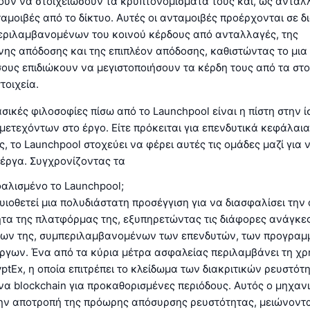
ούν να στοιχειώσουν τα κρυπτονομίσματά τους και, ως αντάλ
αμοιβές από το δίκτυο. Αυτές οι ανταμοιβές προέρχονται σε 
εριλαμβανομένων του κοινού κέρδους από ανταλλαγές, της
ης απόδοσης και της επιπλέον απόδοσης, καθιστώντας το μια
σους επιδιώκουν να μεγιστοποιήσουν τα κέρδη τους από τα στ
τοιχεία.
ασικές φιλοσοφίες πίσω από το Launchpool είναι η πίστη στην 
ετεχόντων στο έργο. Είτε πρόκειται για επενδυτικά κεφάλαια 
ς, το Launchpool στοχεύει να φέρει αυτές τις ομάδες μαζί για
 έργα. Συγχρονίζοντας τα
αλισμένο το Launchpool;
υιοθετεί μια πολυδιάστατη προσέγγιση για να διασφαλίσει την
ητα της πλατφόρμας της, εξυπηρετώντας τις διάφορες ανάγκε
ων της, συμπεριλαμβανομένων των επενδυτών, των προγραμμ
ργων. Ένα από τα κύρια μέτρα ασφαλείας περιλαμβάνει τη χρ
ptEx, η οποία επιτρέπει το κλείδωμα των διακριτικών ρευστότ
α blockchain για προκαθορισμένες περιόδους. Αυτός ο μηχανι
την αποτροπή της πρόωρης απόσυρσης ρευστότητας, μειώνοντα