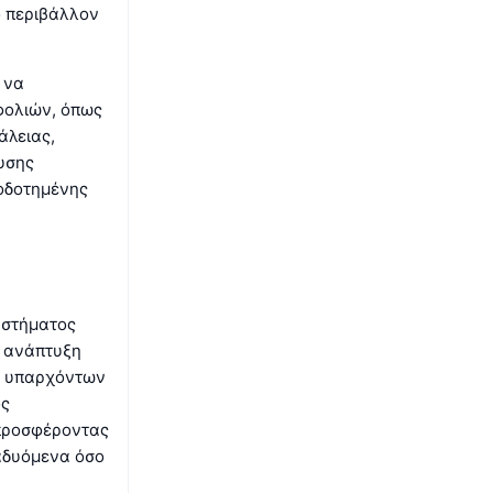
ό περιβάλλον
 να
φολιών, όπως
άλειας,
υσης
ιοδοτημένης
υστήματος
η ανάπτυξη
ng υπαρχόντων
ός
 προσφέροντας
ναδυόμενα όσο