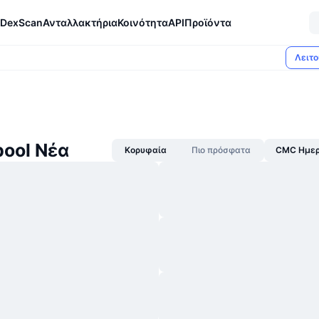
DexScan
Ανταλλακτήρια
Κοινότητα
API
Προϊόντα
Λειτο
ool Νέα
Κορυφαία
Πιο πρόσφατα
CMC Ημερ