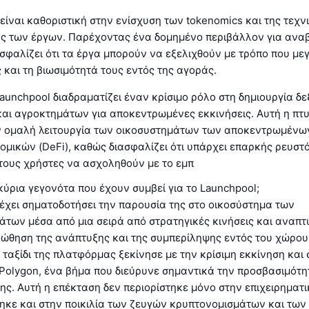
ίναι καθοριστική στην ενίσχυση των tokenomics και της τεχν
ής των έργων. Παρέχοντας ένα δομημένο περιβάλλον για αναβ
σφαλίζει ότι τα έργα μπορούν να εξελιχθούν με τρόπο που μεγ
 και τη βιωσιμότητά τους εντός της αγοράς.
Launchpool διαδραματίζει έναν κρίσιμο ρόλο στη δημιουργία 
αι αγροκτημάτων για αποκεντρωμένες εκκινήσεις. Αυτή η πτυ
ην ομαλή λειτουργία των οικοσυστημάτων των αποκεντρωμένω
μικών (DeFi), καθώς διασφαλίζει ότι υπάρχει επαρκής ρευστ
 τους χρήστες να ασχοληθούν με το εμπ
 κύρια γεγονότα που έχουν συμβεί για το Launchpool;
έχει σηματοδοτήσει την παρουσία της στο οικοσύστημα των
των μέσα από μια σειρά από στρατηγικές κινήσεις και αναπτύ
οώθηση της ανάπτυξης και της συμπερίληψης εντός του χώρου
ο ταξίδι της πλατφόρμας ξεκίνησε με την κρίσιμη εκκίνηση και 
Polygon, ένα βήμα που διεύρυνε σημαντικά την προσβασιμότη
ης. Αυτή η επέκταση δεν περιορίστηκε μόνο στην επιχειρηματι
ηκε και στην ποικιλία των ζευγών κρυπτονομισμάτων και των