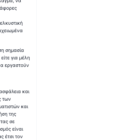
λαγμα, να
διάφορες
 ελκυστική
οιχειωμένα
ίση σημασία
είτε για μέλη
 να εργαστούν
 ασφάλεια και
ς των
ατιστών και
ήση της
ητας σε
σμός είναι
ς έτσι τον