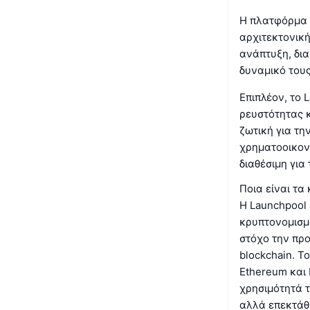
Η πλατφόρμα ε
αρχιτεκτονικ
ανάπτυξη, δια
δυναμικό τους
Επιπλέον, το 
ρευστότητας κ
ζωτική για τ
χρηματοοικονο
διαθέσιμη για
Ποια είναι τα
Η Launchpool 
κρυπτονομισμά
στόχο την πρ
blockchain. Τ
Ethereum και 
χρησιμότητά τ
αλλά επεκτάθ