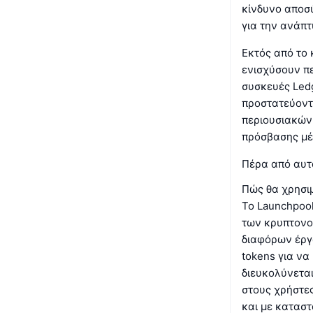
κίνδυνο αποσ
για την ανάπ
Εκτός από το 
ενισχύσουν π
συσκευές Led
προστατεύοντ
περιουσιακών 
πρόσβασης μέ
Πέρα από αυτά
Πώς θα χρησιμ
Το Launchpool
των κρυπτονο
διαφόρων έργω
tokens για να
διευκολύνετα
στους χρήστε
και με κατασ