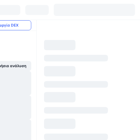
υργία DEX
ήσια ανάλυση