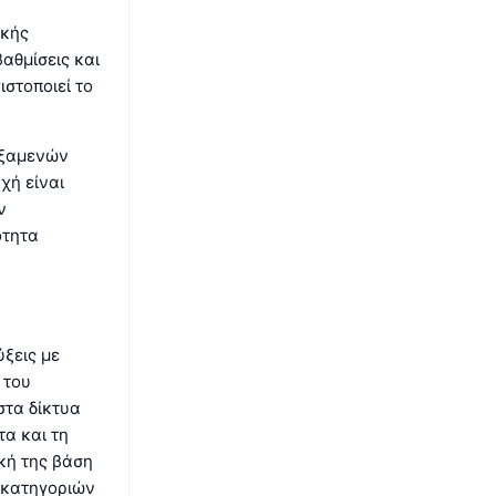
ικής
αθμίσεις και
ιστοποιεί το
δεξαμενών
χή είναι
ν
ότητα
ξεις με
 του
στα δίκτυα
τα και τη
κή της βάση
 κατηγοριών