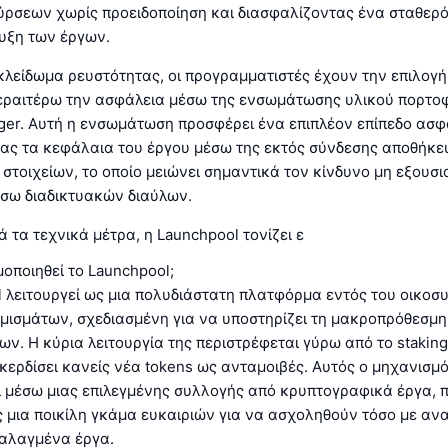
ύρσεων χωρίς προειδοποίηση και διασφαλίζοντας ένα σταθερ
τυξη των έργων.
κλείδωμα ρευστότητας, οι προγραμματιστές έχουν την επιλογή
εραιτέρω την ασφάλεια μέσω της ενσωμάτωσης υλικού πορτο
ger. Αυτή η ενσωμάτωση προσφέρει ένα επιπλέον επίπεδο ασφ
ας τα κεφάλαια του έργου μέσω της εκτός σύνδεσης αποθήκε
στοιχείων, το οποίο μειώνει σημαντικά τον κίνδυνο μη εξουσ
σω διαδικτυακών διαύλων.
 τα τεχνικά μέτρα, η Launchpool τονίζει ε
οποιηθεί το Launchpool;
 λειτουργεί ως μια πολυδιάστατη πλατφόρμα εντός του οικοσ
μισμάτων, σχεδιασμένη για να υποστηρίζει τη μακροπρόθεσμ
ν. Η κύρια λειτουργία της περιστρέφεται γύρω από το staki
 κερδίσει κανείς νέα tokens ως ανταμοιβές. Αυτός ο μηχανισμ
ι μέσω μιας επιλεγμένης συλλογής από κρυπτογραφικά έργα,
ς μια ποικίλη γκάμα ευκαιριών για να ασχοληθούν τόσο με α
ταλαγμένα έργα.