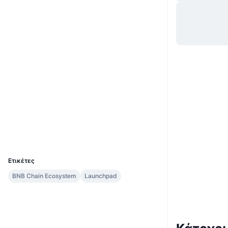
Ιστότοπος
Website
Κοινωνικά
0x6149...37df5b
Συμβόλαια
3.5
Αξιολόγηση (CertiK)
Audits
etherscan.io
Explorers
Wallets
UCID
8545
Ετικέτες
BNB Chain Ecosystem
Launchpad