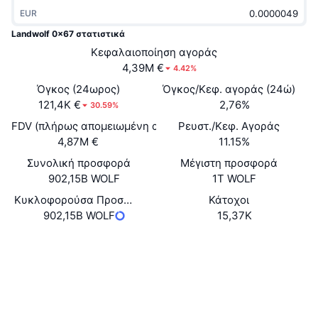
Δημοφιλή
Crypto ETFs
EUR
Εκμάθηση
CMC MCP
Landwolf 0x67 στατιστικά
Νέο
Διαπραγματεύσιμα Αμοιβαία Κεφάλαια Μπιτκόιν
Κεφαλαιοποίηση αγοράς
x402
Νέα
4,39M €
4.42%
Κρυπτο
Διαπραγματεύσιμα Αμοιβαία Κεφάλαια Εθέριουμ
Όγκος (24ωρος)
Όγκος/Κεφ. αγοράς (24ώ)
Academy
121,4K €
2,76%
30.59%
Πολιτική
Τεχνική ανάλυση
FDV (πλήρως απομειωμένη αξία)
Ρευστ./Κεφ. Αγοράς
Έρευνα
4,87M €
11.15%
Αθλητισμός
RSI
Βίντεο
Συνολική προσφορά
Μέγιστη προσφορά
902,15B WOLF
1T WOLF
Οικονομικά
MACD
Γλωσσάριο
Κυκλοφορούσα Προσφορά
Κάτοχοι
902,15B WOLF
15,37K
Τεχνολογία
Παράγωγα
Καμπάνιες
Ιστότοπος
Website
Κοινωνικά
NFT
Επισκόπηση
Airdrop
Συμβόλαια
0x6746...bd7e69
3.6
Συνολικά στατιστικά NFT
Αξιολόγηση (CertiK)
Εκκαθαρίσεις
Ανταμοιβές Diamonds
etherscan.io