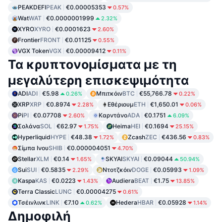
PEAKDEFI
PEAK
€0.00005353
0.57%
Wat
WAT
€0.0000001999
2.32%
XYRO
XYRO
€0.0001623
2.60%
Frontier
FRONT
€0.01125
0.55%
VGX Token
VGX
€0.00009412
0.11%
Τα κρυπτονομίσματα με τη
μεγαλύτερη επισκεψιμότητα
ADI
ADI
€5.98
Μπιτκόιν
BTC
€55,766.78
0.26%
0.22%
XRP
XRP
€0.8974
Εθέριουμ
ETH
€1,650.01
2.28%
0.06%
Pi
PI
€0.07708
Καρντάνο
ADA
€0.1751
2.60%
6.09%
Σολάνα
SOL
€62.97
Heima
HEI
€0.1694
1.75%
25.15%
Hyperliquid
HYPE
€48.38
Zcash
ZEC
€436.56
1.72%
0.83%
Σίμπα Ινου
SHIB
€0.000004051
4.70%
Stellar
XLM
€0.14
SKYAI
SKYAI
€0.09044
1.65%
50.94%
Sui
SUI
€0.5835
Ντοτζκόιν
DOGE
€0.05993
2.29%
1.09%
Kaspa
KAS
€0.0223
Audiera
BEAT
€1.75
1.43%
13.85%
Terra Classic
LUNC
€0.00004275
0.61%
Τσέινλινκ
LINK
€7.10
Hedera
HBAR
€0.05928
0.62%
1.14%
Δημοφιλή