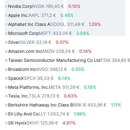
Nvidia Corp
NVDA
190,45 €
0.10%
Apple Inc.
AAPL
271,2 €
0.45%
Alphabet Inc Class A
GOOGL
311,49 €
1.29%
Microsoft Corp
MSFT
433,06 €
2.54%
Silver
SILVER
53,19 €
0.57%
Amazon.com Inc
AMZN
236,34 €
0.14%
Taiwan Semiconductor Manufacturing Co Ltd
TSM
364,85 
Broadcom Inc
AVGO
366,12 €
0.55%
SpaceX
SPCX
99,33 €
6.14%
Meta Platforms, Inc.
META
511,39 €
0.19%
Tesla, Inc.
TSLA
278,13 €
0.63%
Berkshire Hathaway Inc Class B
BRK.B
453,96 €
1.11%
Eli Lilly And Co
LLY
1.033,74 €
1.89%
SK Hynix
SKHY
125,06 €
4.97%