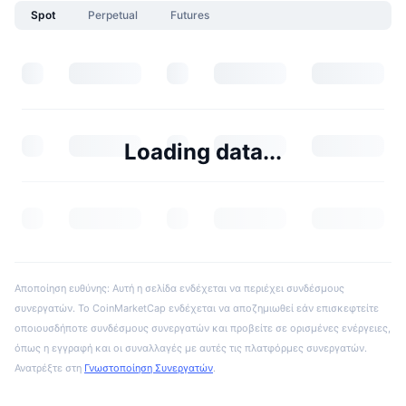
Spot
Perpetual
Futures
Loading data...
Αποποίηση ευθύνης: Αυτή η σελίδα ενδέχεται να περιέχει συνδέσμους
συνεργατών. Το CoinMarketCap ενδέχεται να αποζημιωθεί εάν επισκεφτείτε
οποιουσδήποτε συνδέσμους συνεργατών και προβείτε σε ορισμένες ενέργειες,
όπως η εγγραφή και οι συναλλαγές με αυτές τις πλατφόρμες συνεργατών.
Ανατρέξτε στη
Γνωστοποίηση Συνεργατών
.