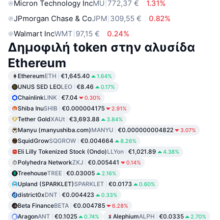
Micron Technology Inc
MU
772,37 €
1.31%
JPmorgan Chase & Co
JPM
309,55 €
0.82%
Walmart Inc
WMT
97,15 €
0.24%
Δημοφιλή token στην αλυσίδα
Ethereum
Ethereum
ETH
€1,645.40
1.64%
UNUS SED LEO
LEO
€8.46
0.17%
Chainlink
LINK
€7.04
0.30%
Shiba Inu
SHIB
€0.000004175
2.91%
Tether Gold
XAUt
€3,693.88
3.84%
Manyu (manyushiba.com)
MANYU
€0.000000004822
3.07%
SquidGrow
SQGROW
€0.004664
8.26%
Eli Lilly Tokenized Stock (Ondo)
LLYon
€1,021.89
4.38%
Polyhedra Network
ZKJ
€0.005441
0.14%
Treehouse
TREE
€0.03005
2.16%
Upland (SPARKLET)
SPARKLET
€0.0173
0.60%
district0x
DNT
€0.004423
0.33%
Beta Finance
BETA
€0.004785
6.28%
Aragon
ANT
€0.1025
Alephium
ALPH
€0.0335
0.74%
2.70%