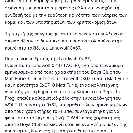
Club." Αυτή η συμπερίληψη όχι μόνο εμπλουτίζει την
αφήγηση του κρυπτονομίσματος αλλά και ενισχύει τη
σύνδεσή του με την ευρύτερη κοινότητα των λάτρεις των
κόμικ και των υποστηρικτών των κρυπτονομισμάτων.
Τη στιγμή της συγγραφής, αυτά τα γεγονότα συλλογικά
απεικονίζουν το δυναμικό και προσανατολισμένο στην
κοινότητα ταξίδι του Landwolf 0x67.
Ποιοι είναι οι ιδρυτές της Landwolf 0x67;
Γνωρίστε το Landwolf 0x67 (WOLF), ένα κρυπτονόμισμα
εμπνευσμένο από τους χαρακτήρες του Boys Club του
Matt Furie. Οι ιδρυτές του Landwolf 0x67 είναι ο Matt Furie
και η κοινότητα 0x67. Ο Matt Furie, ένας καλλιτέχνης
γνωστός για τη δημιουργία του εμβληματικού Pepe the
Frog, έπαιξε καθοριστικό ρόλο στην εννοιολόγηση του
WOLF. Η κοινότητα 0x67, μια ομάδα φίλων εμπνευσμένων
από τους χαρακτήρες του Furie, συνεργάστηκε για να
φέρει αυτό το έργο στη ζωή. Ο Wolf, ένας χαρακτήρας
από το Boys Club, απεικονίζεται ως ένα γνήσιο μέλος της
κοινότητας, δίνοντας έμφαση στη διαφάνεια και τη