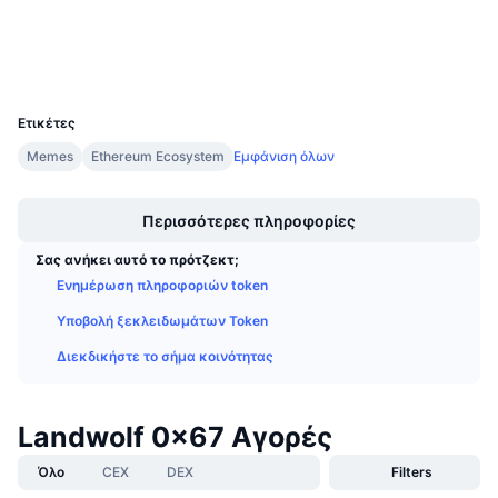
Explorers
Προσεχείς πωλήσεις
Επιτόκια χρηματοδότησης
Μάθετε και Κερδίστε
Wallets
UCID
30902
Ημερολόγια
Ετικέτες
Ημερολόγιο ICO
Memes
Ethereum Ecosystem
Εμφάνιση όλων
Boost
Ημερολόγιο Εκδηλώσεων
Περισσότερες πληροφορίες
Σας ανήκει αυτό το πρότζεκτ;
Ενημέρωση πληροφοριών token
Υποβολή ξεκλειδωμάτων Token
Διεκδικήστε το σήμα κοινότητας
Landwolf 0x67 Αγορές
Όλο
CEX
DEX
Filters