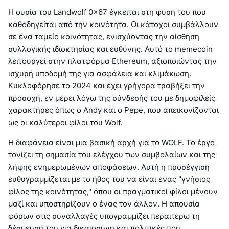
Η ουσία του Landwolf 0x67 έγκειται στη φύση του που
καθοδηγείται από την κοινότητα. Οι κάτοχοι συμβάλλουν
σε ένα ταμείο κοινότητας, ενισχύοντας την αίσθηση
συλλογικής ιδιοκτησίας και ευθύνης. Αυτό το memecoin
λειτουργεί στην πλατφόρμα Ethereum, αξιοποιώντας την
ισχυρή υποδομή της για ασφάλεια και κλιμάκωση.
Κυκλοφόρησε το 2024 και έχει γρήγορα τραβήξει την
προσοχή, εν μέρει λόγω της σύνδεσής του με δημοφιλείς
χαρακτήρες όπως ο Andy και ο Pepe, που απεικονίζονται
ως οι καλύτεροι φίλοι του Wolf.
Η διαφάνεια είναι μια βασική αρχή για το WOLF. Το έργο
τονίζει τη σημασία του ελέγχου των συμβολαίων και της
λήψης ενημερωμένων αποφάσεων. Αυτή η προσέγγιση
ευθυγραμμίζεται με το ήθος του να είναι ένας "γνήσιος
φίλος της κοινότητας," όπου οι πραγματικοί φίλοι μένουν
μαζί και υποστηρίζουν ο ένας τον άλλον. Η απουσία
φόρων στις συναλλαγές υπογραμμίζει περαιτέρω τη
δέσμευσή του για δικαιοσύνη και πολιτικές που