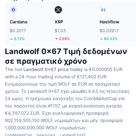
Cardano
XRP
Hashflow
$0.2017
$1.03
$0.02917
5.72%
2.59%
60.33%
Landwolf 0x67 Τιμή δεδομένων
σε πραγματικό χρόνο
The live
Landwolf 0x67 price today
is €0.000005 EUR
with a 24-hour trading volume of €121,402 EUR.
Ενημερώνουμε την τιμή WOLF σε EUR σε πραγματικό
χρόνο.
Το Landwolf 0x67 έχει μειωθεί 4.43 τις τελευταίες
24 ώρες.
Η τρέχουσα κατάταξη του CoinMarketCap επί
του παρόντος είναι #1157, με κεφαλαιοποίηση αγοράς
€4,397,072 EUR.
Έχει κυκλοφοριακή προσφορά
902,159,505,150 WOLF νομισμάτων
και μέγ. προσφορά
1,000,000,000,000 WOLF νομισμάτων.
CoinMarketCap
Διακριτικά
Landwolf 0x67