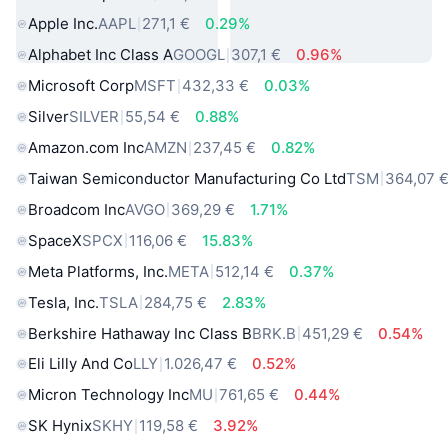
Apple Inc.
AAPL
271,1 €
0.29%
Alphabet Inc Class A
GOOGL
307,1 €
0.96%
Microsoft Corp
MSFT
432,33 €
0.03%
Silver
SILVER
55,54 €
0.88%
Amazon.com Inc
AMZN
237,45 €
0.82%
Taiwan Semiconductor Manufacturing Co Ltd
TSM
364,07 
Broadcom Inc
AVGO
369,29 €
1.71%
SpaceX
SPCX
116,06 €
15.83%
Meta Platforms, Inc.
META
512,14 €
0.37%
Tesla, Inc.
TSLA
284,75 €
2.83%
Berkshire Hathaway Inc Class B
BRK.B
451,29 €
0.54%
Eli Lilly And Co
LLY
1.026,47 €
0.52%
Micron Technology Inc
MU
761,65 €
0.44%
SK Hynix
SKHY
119,58 €
3.92%