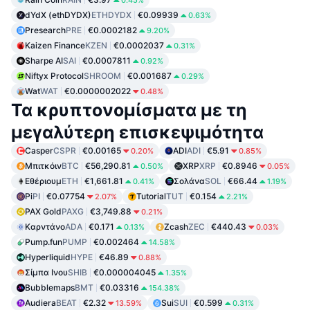
0.45%
dYdX (ethDYDX)
ETHDYDX
€0.09939
0.63%
Presearch
PRE
€0.0002182
9.20%
Kaizen Finance
KZEN
€0.0002037
0.31%
Sharpe AI
SAI
€0.0007811
0.92%
Niftyx Protocol
SHROOM
€0.001687
0.29%
Wat
WAT
€0.0000002022
0.48%
Τα κρυπτονομίσματα με τη
μεγαλύτερη επισκεψιμότητα
Casper
CSPR
€0.00165
ADI
ADI
€5.91
0.20%
0.85%
Μπιτκόιν
BTC
€56,290.81
XRP
XRP
€0.8946
0.50%
0.05%
Εθέριουμ
ETH
€1,661.81
Σολάνα
SOL
€66.44
0.41%
1.19%
Pi
PI
€0.07754
Tutorial
TUT
€0.154
2.07%
2.21%
PAX Gold
PAXG
€3,749.88
0.21%
Καρντάνο
ADA
€0.171
Zcash
ZEC
€440.43
0.13%
0.03%
Pump.fun
PUMP
€0.002464
14.58%
Hyperliquid
HYPE
€46.89
0.88%
Σίμπα Ινου
SHIB
€0.000004045
1.35%
Bubblemaps
BMT
€0.03316
154.38%
Audiera
BEAT
€2.32
Sui
SUI
€0.599
13.59%
0.31%