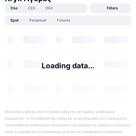
Όλο
CEX
DEX
Filters
Spot
Perpetual
Futures
Loading data...
Αποποίηση ευθύνης: Αυτή η σελίδα ενδέχεται να περιέχει συνδέσμους
συνεργατών. Το CoinMarketCap ενδέχεται να αποζημιωθεί εάν επισκεφτείτε
οποιουσδήποτε συνδέσμους συνεργατών και προβείτε σε ορισμένες ενέργειες,
όπως η εγγραφή και οι συναλλαγές με αυτές τις πλατφόρμες συνεργατών.