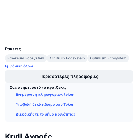
4.0
Προσεχείς πωλήσεις
Αξιολόγηση (CertiK)
Επιτόκια χρηματοδότησης
Μάθετε και Κερδίστε
Explorers
etherscan.io
Wallets
Ημερολόγια
UCID
2949
Ημερολόγιο ICO
Ετικέτες
Ethereum Ecosystem
Arbitrum Ecosystem
Optimism Ecosystem
Ημερολόγιο Εκδηλώσεων
Εμφάνιση όλων
Περισσότερες πληροφορίες
Σας ανήκει αυτό το πρότζεκτ;
Ενημέρωση πληροφοριών token
Υποβολή ξεκλειδωμάτων Token
Διεκδικήστε το σήμα κοινότητας
Kryll Αγορές