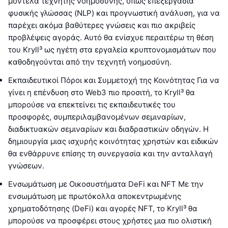
μοντέλα τεχνητής νοημοσύνης, όπως επεξεργασία
φυσικής γλώσσας (NLP) και προγνωστική ανάλυση, για να
παρέχει ακόμα βαθύτερες γνώσεις και πιο ακριβείς
προβλέψεις αγοράς. Αυτό θα ενίσχυε περαιτέρω τη θέση
του Kryll³ ως ηγέτη στα εργαλεία κρυπτονομισμάτων που
καθοδηγούνται από την τεχνητή νοημοσύνη.
Εκπαιδευτικοί Πόροι και Συμμετοχή της Κοινότητας Για να
γίνει η επένδυση στο Web3 πιο προσιτή, το Kryll³ θα
μπορούσε να επεκτείνει τις εκπαιδευτικές του
προσφορές, συμπεριλαμβανομένων σεμιναρίων,
διαδικτυακών σεμιναρίων και διαδραστικών οδηγών. Η
δημιουργία μιας ισχυρής κοινότητας χρηστών και ειδικών
θα ενθάρρυνε επίσης τη συνεργασία και την ανταλλαγή
γνώσεων.
Ενσωμάτωση με Οικοσυστήματα DeFi και NFT Με την
ενσωμάτωση με πρωτόκολλα αποκεντρωμένης
χρηματοδότησης (DeFi) και αγορές NFT, το Kryll³ θα
μπορούσε να προσφέρει στους χρήστες μια πιο ολιστική