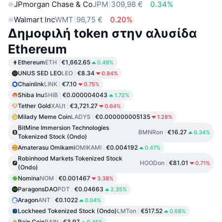
JPmorgan Chase & Co
JPM
309,98 €
0.34%
Walmart Inc
WMT
96,75 €
0.20%
Δημοφιλή token στην αλυσίδα
Ethereum
Ethereum
ETH
€1,662.65
0.49%
UNUS SED LEO
LEO
€8.34
0.84%
Chainlink
LINK
€7.10
0.75%
Shiba Inu
SHIB
€0.000004043
1.72%
Tether Gold
XAUt
€3,721.27
0.64%
Milady Meme Coin
LADYS
€0.000000005135
1.28%
BitMine Immersion Technologies
BMNRon
€16.27
0.34%
Tokenized Stock (Ondo)
Amaterasu Omikami
OMIKAMI
€0.004192
0.47%
Robinhood Markets Tokenized Stock
HOODon
€81.01
0.71%
(Ondo)
Nomina
NOM
€0.001467
3.38%
ParagonsDAO
PDT
€0.04663
2.35%
Aragon
ANT
€0.1022
0.04%
Lockheed Tokenized Stock (Ondo)
LMTon
€517.52
0.68%
Rain Coin
RAIN
€3.97