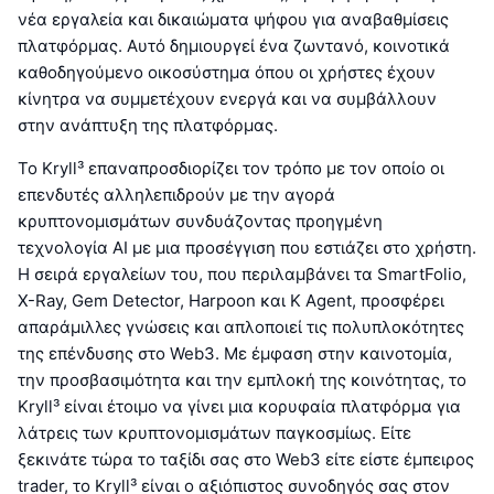
νέα εργαλεία και δικαιώματα ψήφου για αναβαθμίσεις
πλατφόρμας. Αυτό δημιουργεί ένα ζωντανό, κοινοτικά
καθοδηγούμενο οικοσύστημα όπου οι χρήστες έχουν
κίνητρα να συμμετέχουν ενεργά και να συμβάλλουν
στην ανάπτυξη της πλατφόρμας.
Το Kryll³ επαναπροσδιορίζει τον τρόπο με τον οποίο οι
επενδυτές αλληλεπιδρούν με την αγορά
κρυπτονομισμάτων συνδυάζοντας προηγμένη
τεχνολογία AI με μια προσέγγιση που εστιάζει στο χρήστη.
Η σειρά εργαλείων του, που περιλαμβάνει τα SmartFolio,
X-Ray, Gem Detector, Harpoon και K Agent, προσφέρει
απαράμιλλες γνώσεις και απλοποιεί τις πολυπλοκότητες
της επένδυσης στο Web3. Με έμφαση στην καινοτομία,
την προσβασιμότητα και την εμπλοκή της κοινότητας, το
Kryll³ είναι έτοιμο να γίνει μια κορυφαία πλατφόρμα για
λάτρεις των κρυπτονομισμάτων παγκοσμίως. Είτε
ξεκινάτε τώρα το ταξίδι σας στο Web3 είτε είστε έμπειρος
trader, το Kryll³ είναι ο αξιόπιστος συνοδηγός σας στον