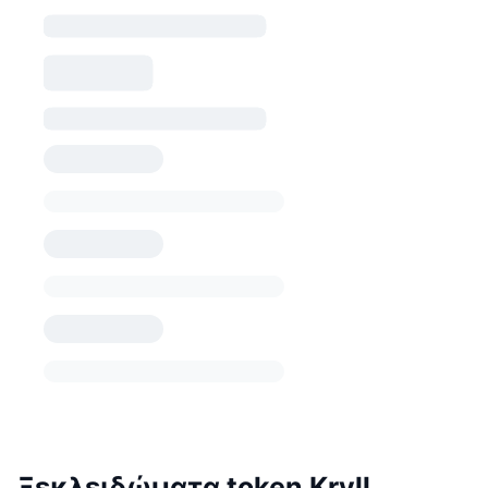
Ξεκλειδώματα token Kryll