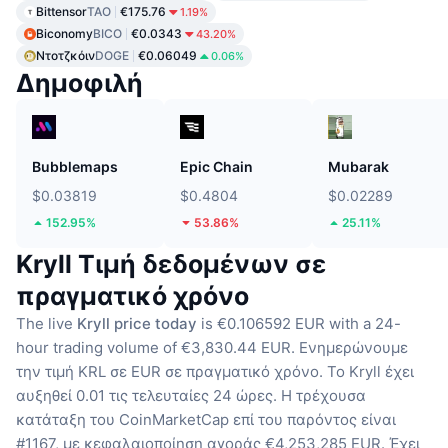
Bittensor
TAO
€175.76
1.19%
Biconomy
BICO
€0.0343
43.20%
Ντοτζκόιν
DOGE
€0.06049
0.06%
Δημοφιλή
Bubblemaps
Epic Chain
Mubarak
$0.03819
$0.4804
$0.02289
152.95%
53.86%
25.11%
Kryll Τιμή δεδομένων σε
πραγματικό χρόνο
The live
Kryll price today
is €0.106592 EUR with a 24-
hour trading volume of €3,830.44 EUR.
Ενημερώνουμε
την τιμή KRL σε EUR σε πραγματικό χρόνο.
Το Kryll έχει
αυξηθεί 0.01 τις τελευταίες 24 ώρες.
Η τρέχουσα
κατάταξη του CoinMarketCap επί του παρόντος είναι
#1167, με κεφαλαιοποίηση αγοράς €4,253,285 EUR.
Έχει