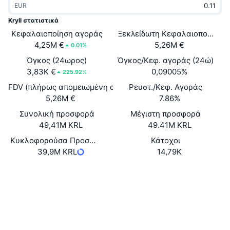
EUR
Δημοφιλή
Crypto ETFs
Εκμάθηση
CMC MCP
Kryll στατιστικά
Κεφαλαιοποίηση αγοράς
Νέο
Ξεκλείδωτη Κεφαλαιοποίηση 
Διαπραγματεύσιμα Αμοιβαία Κεφάλαια Μπιτκόιν
x402
Νέα
4,25M €
5,26M €
0.01%
Κρυπτο
Διαπραγματεύσιμα Αμοιβαία Κεφάλαια Εθέριουμ
Όγκος (24ωρος)
Όγκος/Κεφ. αγοράς (24ώ)
Academy
3,83K €
0,09005%
225.92%
Πολιτική
FDV (πλήρως απομειωμένη αξία)
Ρευστ./Κεφ. Αγοράς
Τεχνική ανάλυση
Έρευνα
5,26M €
7.86%
Αθλητισμός
Συνολική προσφορά
Μέγιστη προσφορά
RSI
Βίντεο
49,41M KRL
49.41M KRL
Οικονομικά
MACD
Κυκλοφορούσα Προσφορά
Κάτοχοι
Γλωσσάριο
39,9M KRL
14,79K
Τεχνολογία
Ιστότοπος
Whitepaper
Παράγωγα
Καμπάνιες
NFT
Κοινωνικά
Επισκόπηση
Airdrop
Συνολικά στατιστικά NFT
0x464e...bFDAC0
Συμβόλαια
Εκκαθαρίσεις
Ανταμοιβές Diamonds