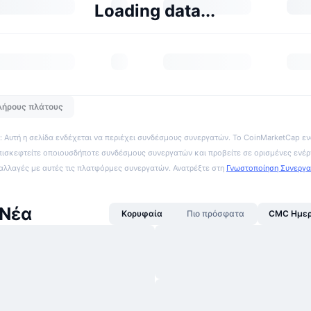
Loading data...
λήρους πλάτους
 Αυτή η σελίδα ενδέχεται να περιέχει συνδέσμους συνεργατών. Το CoinMarketCap εν
πισκεφτείτε οποιουσδήποτε συνδέσμους συνεργατών και προβείτε σε ορισμένες ενέρ
ναλλαγές με αυτές τις πλατφόρμες συνεργατών. Ανατρέξτε στη
Γνωστοποίηση Συνεργ
 Νέα
Κορυφαία
Πιο πρόσφατα
CMC Ημερ