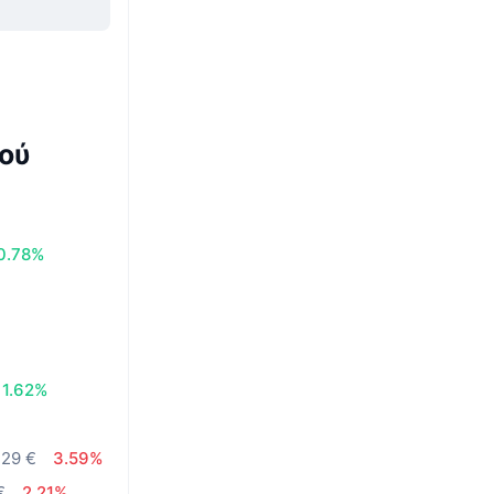
ού
0.78%
1.62%
129 €
3.59%
€
2.21%