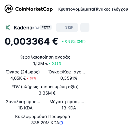
Κρυπτονομίσματα
Πίνακες ελέγχου
Kadena
312K
#1717
KDA
0,003364 €
0.88%
(
24h
)
Κεφαλαιοποίηση αγοράς
1,12M €
0.88%
Όγκος (24ωρος)
Όγκος/Κεφ. αγοράς (24ώ)
4,05K €
0,3591%
37%
FDV (πλήρως απομειωμένη αξία)
3,36M €
Συνολική προσφορά
Μέγιστη προσφορά
1B KDA
1B KDA
Κυκλοφορούσα Προσφορά
335,29M KDA