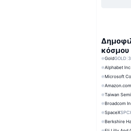
Δημοφιλ
κόσμου
Gold
GOLD
3
Alphabet Inc
Microsoft C
Amazon.com
Taiwan Semi
Broadcom In
SpaceX
SPC
Berkshire Ha
Eli Lilly And