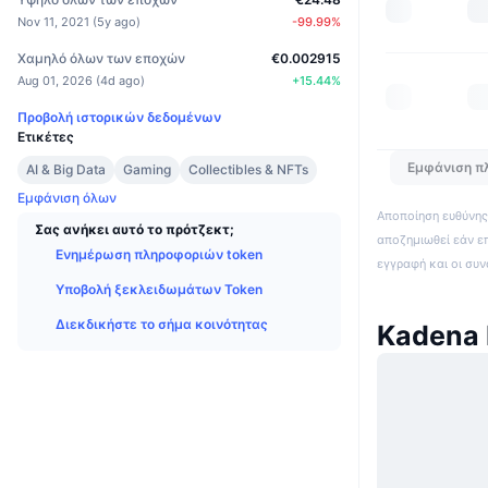
Nov 11, 2021
(
5y ago
)
-99.99
%
Χαμηλό όλων των εποχών
€0.002915
Aug 01, 2026
(
4d ago
)
+
15.44
%
Προβολή ιστορικών δεδομένων
Ετικέτες
Εμφάνιση π
AI & Big Data
Gaming
Collectibles & NFTs
Εμφάνιση όλων
Αποποίηση ευθύνης:
Σας ανήκει αυτό το πρότζεκτ;
αποζημιωθεί εάν ε
Ενημέρωση πληροφοριών token
εγγραφή και οι συ
Υποβολή ξεκλειδωμάτων Token
Διεκδικήστε το σήμα κοινότητας
Kadena