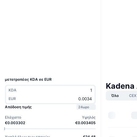
Boost
Ιστότοπος
Website
Whitepaper
Κοινωνικά
Συμβόλαια
coin
explorer.chainweb-community.org
Explorers
Wallets
UCID
5647
μετατροπέας KDA σε EUR
Kadena
KDA
Όλο
CEX
EUR
Απόδοση τιμής
24ωρο
Ελάχιστο
Υψηλός
€0.003302
€0.003405
Υψηλό όλων των εποχών
€24.48