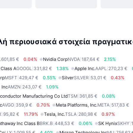
ή περιουσιακά στοιχεία πραγματικ
.601,85 €
0.04%
Nvidia Corp
NVDA
187,64 €
2.15%
 Class A
GOOGL
331,82 €
1.38%
Apple Inc.
AAPL
270,23 €
orp
MSFT
429,47 €
0.55%
Silver
SILVER
53,01 €
0.43%
 Inc
AMZN
243,07 €
1.09%
conductor Manufacturing Co Ltd
TSM
361,85 €
0.08%
c
AVGO
359,9 €
0.70%
Meta Platforms, Inc.
META
517,83 €
X
95,82 €
11.79%
Tesla, Inc.
TSLA
280,98 €
0.97%
thaway Inc Class B
BRK.B
448,53 €
0.06%
SK Hynix
SKHY
 Co
LLY
1.009,55 €
4.40%
Micron Technology Inc
MU
756,62 