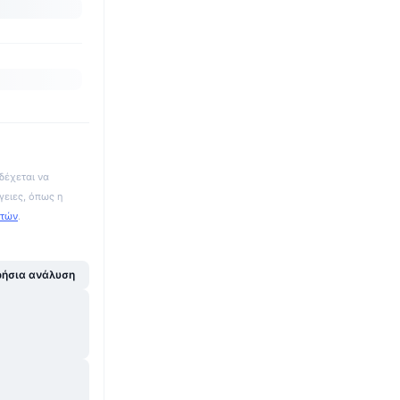
δέχεται να
γειες, όπως η
ατών
.
ήσια ανάλυση