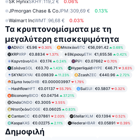
SK Hynix
SKHY
119,2 €
0.06%
JPmorgan Chase & Co
JPM
309,69 €
0.13%
Walmart Inc
WMT
96,68 €
0.03%
Τα κρυπτονομίσματα με τη
μεγαλύτερη επισκεψιμότητα
ADI
ADI
€5.96
Μπιτκόιν
BTC
€56,091.42
0.30%
0.69%
XRP
XRP
€0.8834
Εθέριουμ
ETH
€1,655.56
1.37%
0.42%
Καρντάνο
ADA
€0.174
Pi
PI
€0.07662
0.24%
0.70%
Σολάνα
SOL
€63.70
Hyperliquid
HYPE
€46.71
1.43%
3.63%
SKYAI
SKYAI
€0.09839
Zcash
ZEC
€440.96
11.23%
2.72%
Σίμπα Ινου
SHIB
€0.000003997
1.79%
Hashflow
HFT
€0.01137
Sui
SUI
€0.5807
55.79%
0.32%
Biconomy
BICO
€0.04754
37.21%
Ondo
ONDO
€0.3005
3.55%
Ντοτζκόιν
DOGE
€0.06025
0.83%
Canton
CC
€0.07861
Stellar
XLM
€0.1394
2.03%
0.52%
Kaspa
KAS
€0.02275
Hedera
HBAR
€0.05891
2.11%
0.39%
Δημοφιλή