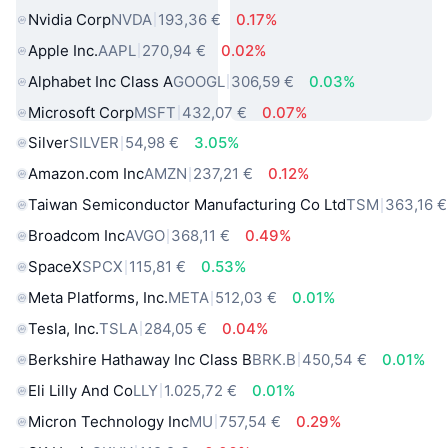
Nvidia Corp
NVDA
193,36 €
0.17%
Apple Inc.
AAPL
270,94 €
0.02%
Alphabet Inc Class A
GOOGL
306,59 €
0.03%
Microsoft Corp
MSFT
432,07 €
0.07%
Silver
SILVER
54,98 €
3.05%
Amazon.com Inc
AMZN
237,21 €
0.12%
Taiwan Semiconductor Manufacturing Co Ltd
TSM
363,16 €
Broadcom Inc
AVGO
368,11 €
0.49%
SpaceX
SPCX
115,81 €
0.53%
Meta Platforms, Inc.
META
512,03 €
0.01%
Tesla, Inc.
TSLA
284,05 €
0.04%
Berkshire Hathaway Inc Class B
BRK.B
450,54 €
0.01%
Eli Lilly And Co
LLY
1.025,72 €
0.01%
Micron Technology Inc
MU
757,54 €
0.29%