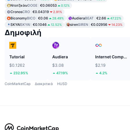
Ντοτζκόιν
DOGE
€0.06053
0.12%
Cronos
CRO
€0.04319
2.91%
Biconomy
BICO
€0.06
Audiera
BEAT
€2.66
28.49%
47.22%
SKYAI
SKYAI
€0.1046
siren
SIREN
€0.02956
12.52%
14.23%
Δημοφιλή
Tutorial
Audiera
Internet Computer
$0.1262
$3.08
$2.19
232.95%
47.19%
4.2%
CoinMarketCap
Διακριτικά
HUSD