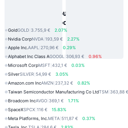
Δημοφιλή περιουσιακά στοιχεία
πραγματικού κόσμου
Gold
GOLD
3.755,9 €
2.07%
Nvidia Corp
NVDA
193,59 €
2.27%
Apple Inc.
AAPL
270,96 €
0.29%
Alphabet Inc Class A
GOOGL
306,93 €
0.96%
Microsoft Corp
MSFT
432,1 €
0.03%
Silver
SILVER
54,99 €
3.05%
Amazon.com Inc
AMZN
237,32 €
0.82%
Taiwan Semiconductor Manufacturing Co Ltd
TSM
363,88 
Broadcom Inc
AVGO
369,1 €
1.71%
SpaceX
SPCX
116 €
15.83%
Meta Platforms, Inc.
META
511,87 €
0.37%
Tesla, Inc.
TSLA
284,6 €
2.83%