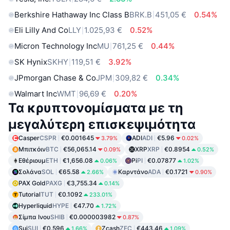
Berkshire Hathaway Inc Class B
BRK.B
451,05 €
0.54%
Eli Lilly And Co
LLY
1.025,93 €
0.52%
Micron Technology Inc
MU
761,25 €
0.44%
SK Hynix
SKHY
119,51 €
3.92%
JPmorgan Chase & Co
JPM
309,82 €
0.34%
Walmart Inc
WMT
96,69 €
0.20%
Τα κρυπτονομίσματα με τη
μεγαλύτερη επισκεψιμότητα
Casper
CSPR
€0.001645
ADI
ADI
€5.96
3.79%
0.02%
Μπιτκόιν
BTC
€56,065.14
XRP
XRP
€0.8954
0.09%
0.52%
Εθέριουμ
ETH
€1,656.08
Pi
PI
€0.07877
0.06%
1.02%
Σολάνα
SOL
€65.58
Καρντάνο
ADA
€0.1721
2.66%
0.90%
PAX Gold
PAXG
€3,755.34
0.14%
Tutorial
TUT
€0.1092
233.01%
Hyperliquid
HYPE
€47.70
1.72%
Σίμπα Ινου
SHIB
€0.000003982
0.87%
Sui
SUI
€0.596
Zcash
ZEC
€443.46
1.66%
1.09%