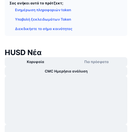
Σας ανήκει αυτό το πρότζεκτ;
Δημοφιλή
Crypto ETFs
Εκμάθηση
CMC MCP
Ενημέρωση πληροφοριών token
Νέο
Διαπραγματεύσιμα Αμοιβαία Κεφάλαια Μπιτκόιν
Υποβολή ξεκλειδωμάτων Token
x402
Νέα
Διεκδικήστε το σήμα κοινότητας
Κρυπτο
Διαπραγματεύσιμα Αμοιβαία Κεφάλαια Εθέριουμ
Academy
Πολιτική
HUSD Νέα
Τεχνική ανάλυση
Έρευνα
Αθλητισμός
Κορυφαία
Πιο πρόσφατα
RSI
Βίντεο
CMC Ημερήσια ανάλυση
Οικονομικά
MACD
Γλωσσάριο
Τεχνολογία
Παράγωγα
Καμπάνιες
NFT
Επισκόπηση
Airdrop
Συνολικά στατιστικά NFT
Εκκαθαρίσεις
Ανταμοιβές Diamonds