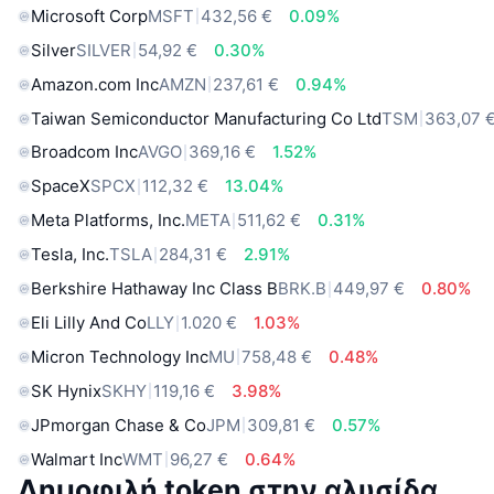
Microsoft Corp
MSFT
432,56 €
0.09%
Silver
SILVER
54,92 €
0.30%
Amazon.com Inc
AMZN
237,61 €
0.94%
Taiwan Semiconductor Manufacturing Co Ltd
TSM
363,07 
Broadcom Inc
AVGO
369,16 €
1.52%
SpaceX
SPCX
112,32 €
13.04%
Meta Platforms, Inc.
META
511,62 €
0.31%
Tesla, Inc.
TSLA
284,31 €
2.91%
Berkshire Hathaway Inc Class B
BRK.B
449,97 €
0.80%
Eli Lilly And Co
LLY
1.020 €
1.03%
Micron Technology Inc
MU
758,48 €
0.48%
SK Hynix
SKHY
119,16 €
3.98%
JPmorgan Chase & Co
JPM
309,81 €
0.57%
Walmart Inc
WMT
96,27 €
0.64%
Δημοφιλή token στην αλυσίδα