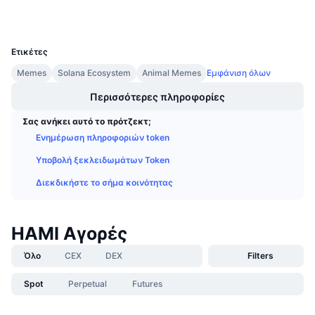
Προσεχείς πωλήσεις
Επιτόκια χρηματοδότησης
Μάθετε και Κερδίστε
UCID
30550
Ετικέτες
Ημερολόγια
Memes
Solana Ecosystem
Animal Memes
Εμφάνιση όλων
Περισσότερες πληροφορίες
Ημερολόγιο ICO
Σας ανήκει αυτό το πρότζεκτ;
Ημερολόγιο Εκδηλώσεων
Ενημέρωση πληροφοριών token
Υποβολή ξεκλειδωμάτων Token
Διεκδικήστε το σήμα κοινότητας
HAMI Αγορές
Όλο
CEX
DEX
Filters
Spot
Perpetual
Futures