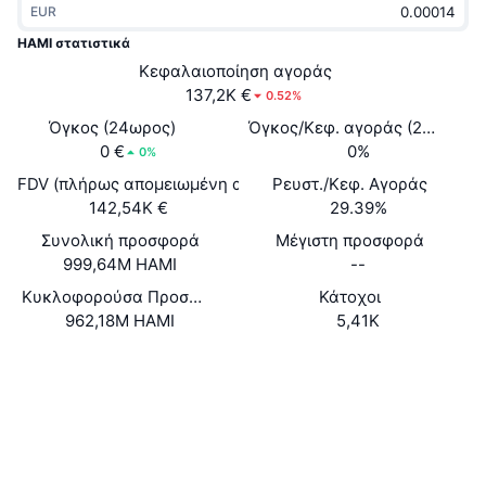
EUR
Δημοφιλή
Crypto ETFs
Εκμάθηση
CMC MCP
HAMI στατιστικά
Νέο
Κεφαλαιοποίηση αγοράς
Διαπραγματεύσιμα Αμοιβαία Κεφάλαια Μπιτκόιν
x402
Νέα
137,2K €
0.52%
Κρυπτο
Διαπραγματεύσιμα Αμοιβαία Κεφάλαια Εθέριουμ
Όγκος (24ωρος)
Όγκος/Κεφ. αγοράς (24ώ)
Academy
0 €
0%
0%
Πολιτική
FDV (πλήρως απομειωμένη αξία)
Ρευστ./Κεφ. Αγοράς
Τεχνική ανάλυση
Έρευνα
142,54K €
29.39%
Αθλητισμός
Συνολική προσφορά
Μέγιστη προσφορά
RSI
Βίντεο
999,64M HAMI
--
Οικονομικά
MACD
Κυκλοφορούσα Προσφορά
Κάτοχοι
Γλωσσάριο
962,18M HAMI
5,41K
Τεχνολογία
Ιστότοπος
Website
Παράγωγα
Καμπάνιες
Κοινωνικά
NFT
Επισκόπηση
Συμβόλαια
4sp2EU...V766RJ
Airdrop
Explorers
solscan.io
Συνολικά στατιστικά NFT
Εκκαθαρίσεις
Ανταμοιβές Diamonds
Wallets