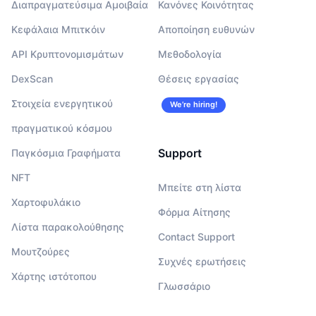
Διαπραγματεύσιμα Αμοιβαία
Κανόνες Κοινότητας
Κεφάλαια Μπιτκόιν
Αποποίηση ευθυνών
API Κρυπτονομισμάτων
Μεθοδολογία
DexScan
Θέσεις εργασίας
Στοιχεία ενεργητικού
We’re hiring!
πραγματικού κόσμου
Support
Παγκόσμια Γραφήματα
NFT
Μπείτε στη λίστα
Χαρτοφυλάκιο
Φόρμα Αίτησης
Λίστα παρακολούθησης
Contact Support
Μουτζούρες
Συχνές ερωτήσεις
Χάρτης ιστότοπου
Γλωσσάριο