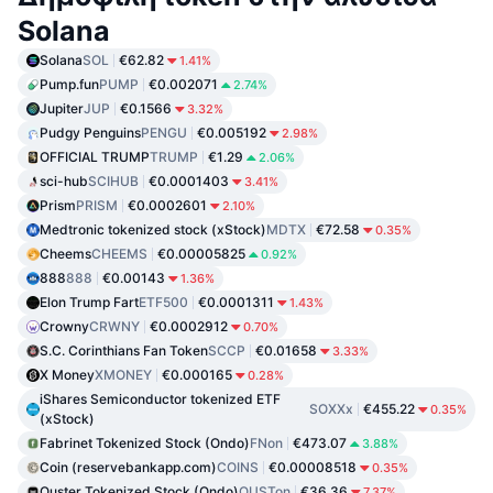
Solana
Solana
SOL
€62.82
1.41%
Pump.fun
PUMP
€0.002071
2.74%
Jupiter
JUP
€0.1566
3.32%
Pudgy Penguins
PENGU
€0.005192
2.98%
OFFICIAL TRUMP
TRUMP
€1.29
2.06%
sci-hub
SCIHUB
€0.0001403
3.41%
Prism
PRISM
€0.0002601
2.10%
Medtronic tokenized stock (xStock)
MDTX
€72.58
0.35%
Cheems
CHEEMS
€0.00005825
0.92%
888
888
€0.00143
1.36%
Elon Trump Fart
ETF500
€0.0001311
1.43%
Crowny
CRWNY
€0.0002912
0.70%
S.C. Corinthians Fan Token
SCCP
€0.01658
3.33%
X Money
XMONEY
€0.000165
0.28%
iShares Semiconductor tokenized ETF
SOXXx
€455.22
0.35%
(xStock)
Fabrinet Tokenized Stock (Ondo)
FNon
€473.07
3.88%
Coin (reservebankapp.com)
COINS
€0.00008518
0.35%
Ouster Tokenized Stock (Ondo)
OUSTon
€36.36
7.37%