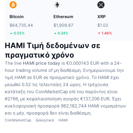
Bitcoin
Ethereum
XRP
$64,735.44
$1,909.87
$1.02
0.55%
0.24%
1.46%
HAMI Τιμή δεδομένων σε
πραγματικό χρόνο
The live
HAMI price today
is €0.000143 EUR with a 24-
hour trading volume of μη διαθέσιμη.
Ενημερώνουμε την
τιμή HAMI σε EUR σε πραγματικό χρόνο.
Το HAMI έχει
μειωθεί 0.52 τις τελευταίες 24 ώρες.
Η τρέχουσα
κατάταξη του CoinMarketCap επί του παρόντος είναι
#2766, με κεφαλαιοποίηση αγοράς €137,206 EUR.
Έχει
κυκλοφοριακή προσφορά 962,182,744 HAMI νομισμάτων
και η μέγ. προσφορά δεν είναι διαθέσιμη.
CoinMarketCap
Διακριτικά
HAMI