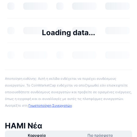
Loading data...
Αποποίηση ευθύνης: Αυτή η σελίδα ενδέχεται να περιέχει συνδέσμους
συνεργατών. Το CoinMarketCap ενδέχεται να αποζημιωθεί εάν επισκεφτείτε
οποιουσδήποτε συνδέσμους συνεργατών και προβείτε σε ορισμένες ενέργειες,
όπως η εγγραφή και οι συναλλαγές με αυτές τις πλατφόρμες συνεργατών.
Ανατρέξτε στη
Γνωστοποίηση Συνεργατών
.
HAMI Νέα
Κορυφαία
Πιο πρόσφατα