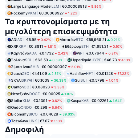
Large Language Model
LLM
€0.00008813
5.86%
Pockemy
PKM
€0.00008927
1.22%
Τα κρυπτονομίσματα με τη
μεγαλύτερη επισκεψιμότητα
ADI
ADI
€5.95
Μπιτκόιν
BTC
€55,968.21
0.42%
0.21%
XRP
XRP
€0.8811
Εθέριουμ
ETH
€1,651.31
1.81%
0.10%
Καρντάνο
ADA
€0.1732
Pi
PI
€0.07644
2.42%
0.81%
Σολάνα
SOL
€63.50
Hyperliquid
HYPE
€46.73
0.59%
4.10%
Σίμπα Ινου
SHIB
€0.00000397
2.01%
Zcash
ZEC
€441.09
Hashflow
HFT
€0.01228
2.51%
57.22%
SKYAI
SKYAI
€0.1039
Sui
SUI
€0.5798
36.39%
1.04%
Canton
CC
€0.08023
3.33%
Ντοτζκόιν
DOGE
€0.06025
1.10%
Stellar
XLM
€0.1391
Kaspa
KAS
€0.02261
0.62%
1.64%
Ondo
ONDO
€0.298
6.64%
Biconomy
BICO
€0.04628
39.63%
Τσέινλινκ
LINK
€7.07
1.10%
Δημοφιλή