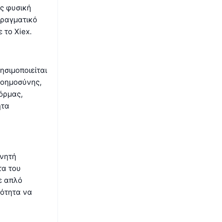
ς φυσική
πραγματικό
 το Xiex.
ησιμοποιείται
νοημοσύνης,
όρμας,
ητα
χνητή
τα του
ε απλό
ιότητα να