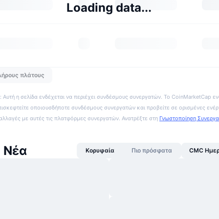
Loading data...
λήρους πλάτους
 Αυτή η σελίδα ενδέχεται να περιέχει συνδέσμους συνεργατών. Το CoinMarketCap εν
πισκεφτείτε οποιουσδήποτε συνδέσμους συνεργατών και προβείτε σε ορισμένες ενέρ
ναλλαγές με αυτές τις πλατφόρμες συνεργατών. Ανατρέξτε στη
Γνωστοποίηση Συνεργ
 Νέα
Κορυφαία
Πιο πρόσφατα
CMC Ημερ