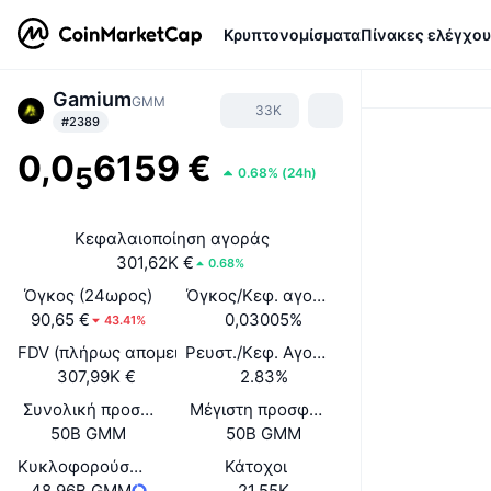
Κρυπτονομίσματα
Πίνακες ελέγχου
Gamium
GMM
33K
#2389
0,0
6159 €
5
0.68%
(
24h
)
Κεφαλαιοποίηση αγοράς
301,62K €
0.68%
Όγκος (24ωρος)
Όγκος/Κεφ. αγοράς (24ώ)
90,65 €
0,03005%
43.41%
FDV (πλήρως απομειωμένη αξία)
Ρευστ./Κεφ. Αγοράς
307,99K €
2.83%
Συνολική προσφορά
Μέγιστη προσφορά
50B GMM
50B GMM
Κυκλοφορούσα Προσφορά
Κάτοχοι
48,96B GMM
21,55K