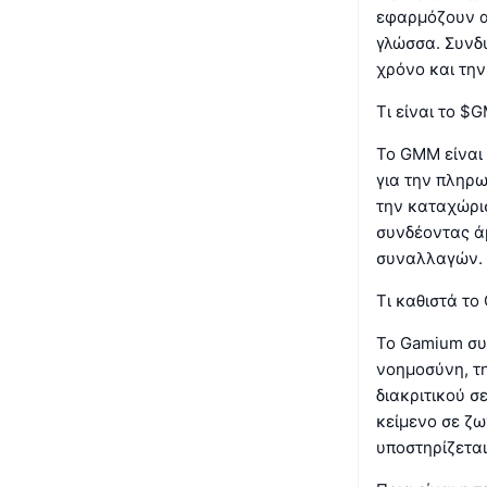
εφαρμόζουν α
γλώσσα. Συνδυ
χρόνο και την
Τι είναι το $
Το GMM είναι 
για την πληρ
την καταχώρι
συνδέοντας άμ
συναλλαγών.
Τι καθιστά το
Το Gamium συ
νοημοσύνη, τ
διακριτικού σ
κείμενο σε ζω
υποστηρίζετα