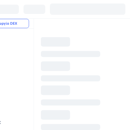
υργία DEX
ς