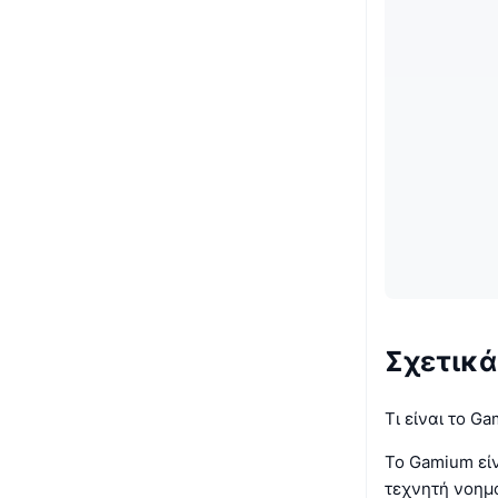
Σχετικά
Τι είναι το G
Το Gamium εί
τεχνητή νοημο