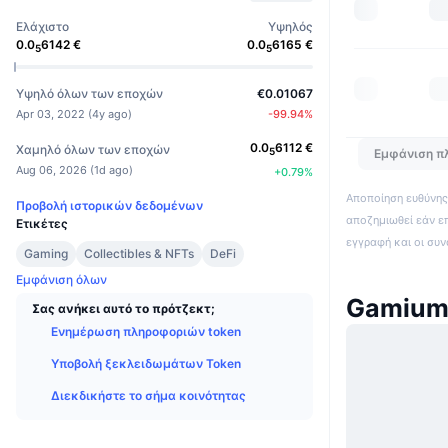
Ελάχιστο
Υψηλός
0.0
6142
€
0.0
6165
€
5
5
Υψηλό όλων των εποχών
€0.01067
Apr 03, 2022
(
4y ago
)
-99.94
%
0.0
6112
€
Χαμηλό όλων των εποχών
5
Εμφάνιση π
Aug 06, 2026
(
1d ago
)
+
0.79
%
Αποποίηση ευθύνης:
Προβολή ιστορικών δεδομένων
αποζημιωθεί εάν ε
Ετικέτες
εγγραφή και οι συ
Gaming
Collectibles & NFTs
DeFi
Εμφάνιση όλων
Gamium
Σας ανήκει αυτό το πρότζεκτ;
Ενημέρωση πληροφοριών token
Υποβολή ξεκλειδωμάτων Token
Διεκδικήστε το σήμα κοινότητας