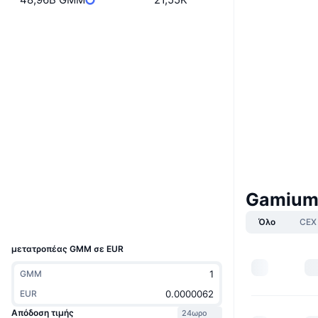
Ιστότοπος
Website
Whitepaper
Κοινωνικά
0x4B19...aBc279
Συμβόλαια
3.4
Αξιολόγηση (CertiK)
Audits
etherscan.io
Explorers
Gamium
Wallets
UCID
Όλο
CEX
14304
μετατροπέας GMM σε EUR
GMM
EUR
Απόδοση τιμής
24ωρο