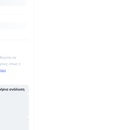
δέχεται να
γειες, όπως η
ατών
.
ήσια ανάλυση