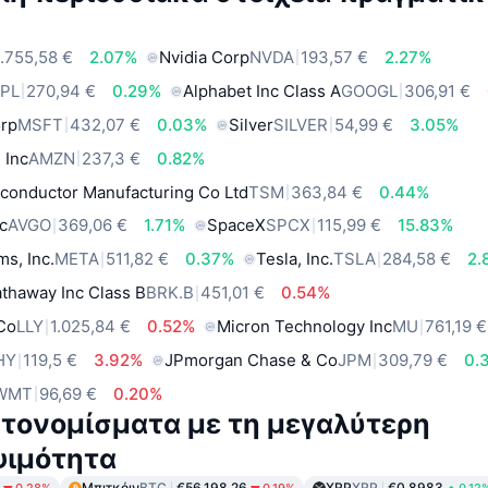
.755,58 €
2.07%
Nvidia Corp
NVDA
193,57 €
2.27%
PL
270,94 €
0.29%
Alphabet Inc Class A
GOOGL
306,91 €
orp
MSFT
432,07 €
0.03%
Silver
SILVER
54,99 €
3.05%
 Inc
AMZN
237,3 €
0.82%
conductor Manufacturing Co Ltd
TSM
363,84 €
0.44%
c
AVGO
369,06 €
1.71%
SpaceX
SPCX
115,99 €
15.83%
ms, Inc.
META
511,82 €
0.37%
Tesla, Inc.
TSLA
284,58 €
2.
thaway Inc Class B
BRK.B
451,01 €
0.54%
 Co
LLY
1.025,84 €
0.52%
Micron Technology Inc
MU
761,19 €
HY
119,5 €
3.92%
JPmorgan Chase & Co
JPM
309,79 €
0.
WMT
96,69 €
0.20%
τονομίσματα με τη μεγαλύτερη
ψιμότητα
Μπιτκόιν
BTC
€56,198.26
XRP
XRP
€0.8983
0.28%
0.19%
0.12