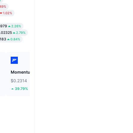
.49%
1.02%
5979
2.26%
.02325
2.79%
183
0.84%
Momentum
Cysic
$0.2314
$0.9754
39.79%
16.45%