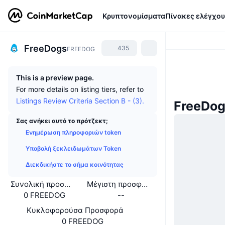
Κρυπτονομίσματα
Πίνακες ελέγχου
FreeDogs
435
FREEDOG
This is a preview page.
For more details on listing tiers, refer to
Listings Review Criteria Section B - (3).
FreeDog
Σας ανήκει αυτό το πρότζεκτ;
Ενημέρωση πληροφοριών token
Υποβολή ξεκλειδωμάτων Token
Διεκδικήστε το σήμα κοινότητας
Συνολική προσφορά
Μέγιστη προσφορά
0 FREEDOG
--
Κυκλοφορούσα Προσφορά
0 FREEDOG