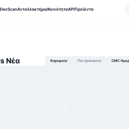
DexScan
Ανταλλακτήρια
Κοινότητα
API
Προϊόντα
s Νέα
Κορυφαία
Πιο πρόσφατα
CMC Ημερ