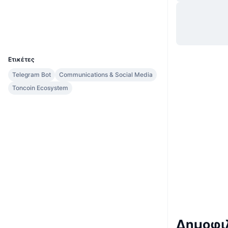
Ιστότοπος
Website
Κοινωνικά
UCID
33675
Ετικέτες
Telegram Bot
Communications & Social Media
Toncoin Ecosystem
Δημοφιλ