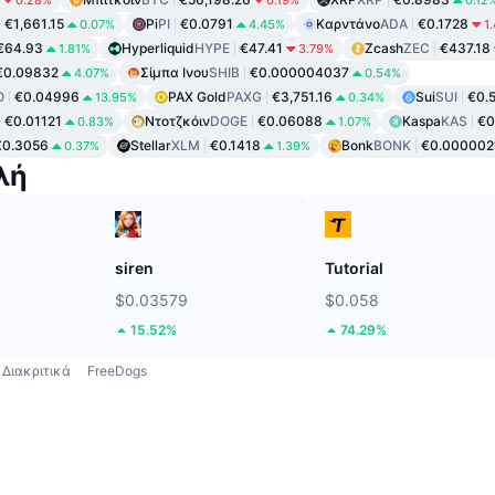
€1,661.15
Pi
PI
€0.0791
Καρντάνο
ADA
€0.1728
0.07%
4.45%
1
€64.93
Hyperliquid
HYPE
€47.41
Zcash
ZEC
€437.18
1.81%
3.79%
€0.09832
Σίμπα Ινου
SHIB
€0.000004037
4.07%
0.54%
O
€0.04996
PAX Gold
PAXG
€3,751.16
Sui
SUI
€0.
13.95%
0.34%
€0.01121
Ντοτζκόιν
DOGE
€0.06088
Kaspa
KAS
€0
0.83%
1.07%
€0.3056
Stellar
XLM
€0.1418
Bonk
BONK
€0.000002
0.37%
1.39%
λή
siren
Tutorial
$0.03579
$0.058
15.52%
74.29%
Διακριτικά
FreeDogs