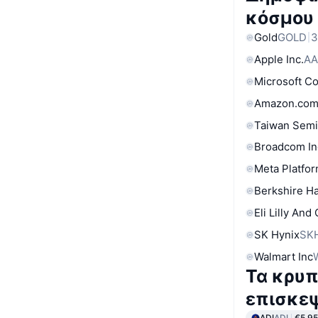
κόσμου
Gold
GOLD
3
Apple Inc.
AA
Microsoft C
Amazon.com
Taiwan Semi
Broadcom In
Meta Platfor
Berkshire Ha
Eli Lilly And
SK Hynix
SK
Walmart Inc
Τα κρυπ
επισκε
ADI
ADI
€5.95