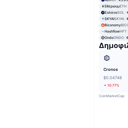
Εθέριουμ
ETH
Σολάνα
SOL
SKYAI
SKYAI
Biconomy
BIC
Hashflow
HFT
Ondo
ONDO
Δημοφι
Cronos
$0.04748
10.77%
CoinMarketCap