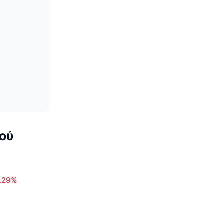
ού
1.29%