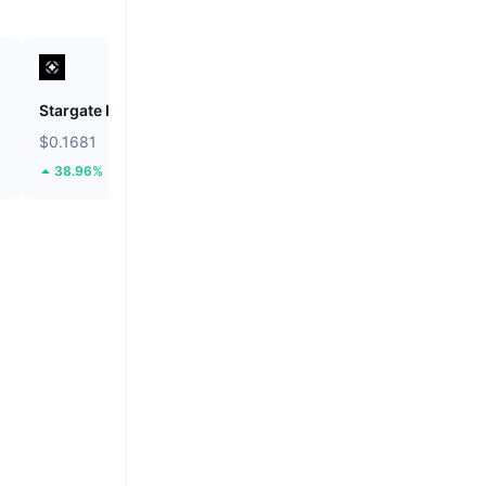
Stargate Finance
ETHGas
$0.1681
$0.02455
38.96%
39.93%