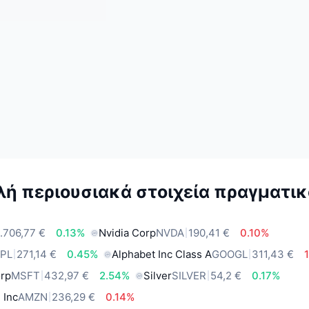
ή περιουσιακά στοιχεία πραγματικ
.706,77 €
0.13%
Nvidia Corp
NVDA
190,41 €
0.10%
PL
271,14 €
0.45%
Alphabet Inc Class A
GOOGL
311,43 €
orp
MSFT
432,97 €
2.54%
Silver
SILVER
54,2 €
0.17%
 Inc
AMZN
236,29 €
0.14%