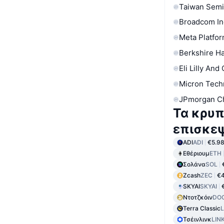
Taiwan Semi
Broadcom In
Meta Platfor
Berkshire Ha
Eli Lilly And
Micron Tech
JPmorgan C
Τα κρυπ
επισκε
ADI
ADI
€5.9
Εθέριουμ
ETH
Σολάνα
SOL
Zcash
ZEC
€4
SKYAI
SKYAI
Ντοτζκόιν
DO
Terra Classic
Τσέινλινκ
LIN