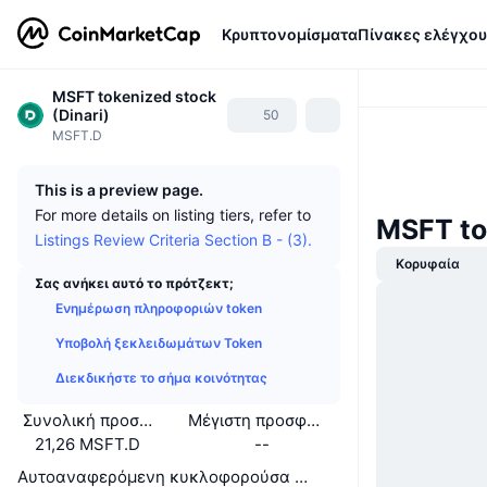
Κρυπτονομίσματα
Πίνακες ελέγχου
MSFT tokenized stock
(Dinari)
50
MSFT.D
This is a preview page.
For more details on listing tiers, refer to
MSFT to
Listings Review Criteria Section B - (3).
Κορυφαία
Σας ανήκει αυτό το πρότζεκτ;
Ενημέρωση πληροφοριών token
Υποβολή ξεκλειδωμάτων Token
Διεκδικήστε το σήμα κοινότητας
Συνολική προσφορά
Μέγιστη προσφορά
21,26 MSFT.D
--
Αυτοαναφερόμενη κυκλοφορούσα προσφορά