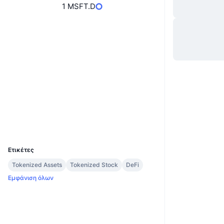
1 MSFT.D
Website
Whitepaper
Ιστότοπος
Κοινωνικά
0x7730...9F8475
Συμβόλαια
Explorers
arbiscan.io
Wallets
UCID
28618
Ετικέτες
Tokenized Assets
Tokenized Stock
DeFi
Εμφάνιση όλων