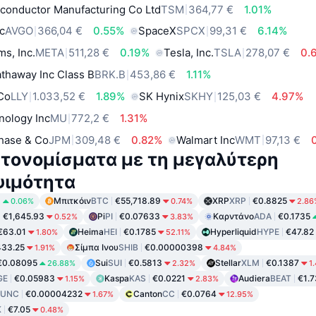
conductor Manufacturing Co Ltd
TSM
364,77 €
1.01%
c
AVGO
366,04 €
0.55%
SpaceX
SPCX
99,31 €
6.14%
ms, Inc.
META
511,28 €
0.19%
Tesla, Inc.
TSLA
278,07 €
0.
thaway Inc Class B
BRK.B
453,86 €
1.11%
 Co
LLY
1.033,52 €
1.89%
SK Hynix
SKHY
125,03 €
4.97%
nology Inc
MU
772,2 €
1.31%
hase & Co
JPM
309,48 €
0.82%
Walmart Inc
WMT
97,13 €
τονομίσματα με τη μεγαλύτερη
ψιμότητα
8
Μπιτκόιν
BTC
€55,718.89
XRP
XRP
€0.8825
0.06%
0.74%
2.86
€1,645.93
Pi
PI
€0.07633
Καρντάνο
ADA
€0.1735
0.52%
3.83%
€63.01
Heima
HEI
€0.1785
Hyperliquid
HYPE
€47.82
1.80%
52.11%
33.25
Σίμπα Ινου
SHIB
€0.00000398
1.91%
4.84%
€0.08095
Sui
SUI
€0.5813
Stellar
XLM
€0.1387
26.88%
2.32%
1
GE
€0.05983
Kaspa
KAS
€0.0221
Audiera
BEAT
€1.7
1.15%
2.83%
LUNC
€0.00004232
Canton
CC
€0.0764
1.67%
12.95%
K
€7.05
0.48%