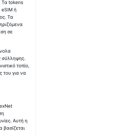
 Τα tokens
 eSIM ή
ος. Τα
τηριζόμενα
αση σε
ύνολα
ς σύλληψης.
ιστικό τοπίο,
 του για να
exNet
ση
νίες. Αυτή η
α βασίζεται