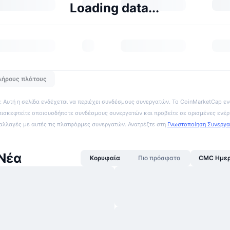
Loading data...
λήρους πλάτους
 Αυτή η σελίδα ενδέχεται να περιέχει συνδέσμους συνεργατών. Το CoinMarketCap εν
πισκεφτείτε οποιουσδήποτε συνδέσμους συνεργατών και προβείτε σε ορισμένες ενέρ
ναλλαγές με αυτές τις πλατφόρμες συνεργατών. Ανατρέξτε στη
Γνωστοποίηση Συνεργ
Νέα
Κορυφαία
Πιο πρόσφατα
CMC Ημερ