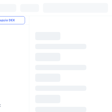
υργία DEX
ς