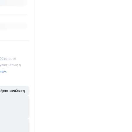
δέχεται να
γειες, όπως η
ατών
.
ήσια ανάλυση