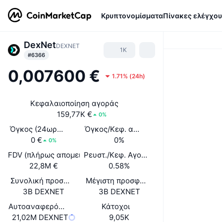
Κρυπτονομίσματα
Πίνακες ελέγχου
DexNet
DEXNET
1K
#6366
0,007600 €
1.71%
(
24h
)
Κεφαλαιοποίηση αγοράς
159,77K €
0%
Όγκος (24ωρος)
Όγκος/Κεφ. αγοράς (24ώ)
0 €
0%
0%
FDV (πλήρως απομειωμένη αξία)
Ρευστ./Κεφ. Αγοράς
22,8M €
0.58%
Συνολική προσφορά
Μέγιστη προσφορά
3B DEXNET
3B DEXNET
Αυτοαναφερόμενη κυκλοφορούσα προσφορά
Κάτοχοι
21,02M DEXNET
9,05K