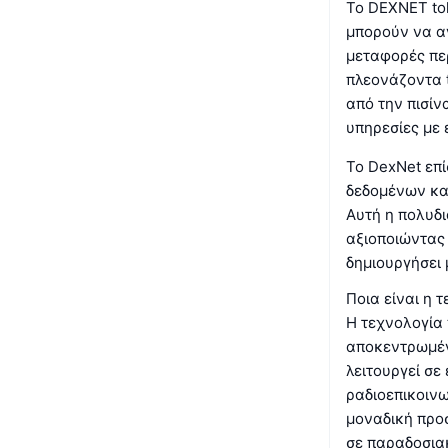
Το DEXNET tok
μπορούν να α
μεταφορές πε
πλεονάζοντα 
από την πισί
υπηρεσίες με 
Το DexNet επί
δεδομένων και
Αυτή η πολυδι
αξιοποιώντας 
δημιουργήσει 
Ποια είναι η 
Η τεχνολογία
αποκεντρωμέν
λειτουργεί σε
ραδιοεπικοινω
μοναδική προσ
σε παραδοσιακ