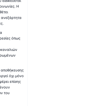
 ειδικεύεται
οινωνίες. Η
θέτει
ι ανεξάρτητα
ς.
ια
ρεσίες όπως
ν καναλιών
ντρωμένων
ς αποθήκευσης
ργεί όχι μόνο
φέρει επίσης
βάνουν
ών του