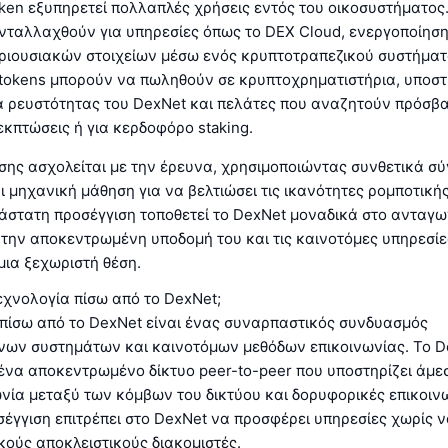
en εξυπηρετεί πολλαπλές χρήσεις εντός του οικοσυστήματος.
νταλλαχθούν για υπηρεσίες όπως το DEX Cloud, ενεργοποίηση
ριουσιακών στοιχείων μέσω ενός κρυπτοτραπεζικού συστήματ
tokens μπορούν να πωληθούν σε κρυπτοχρηματιστήρια, υποσ
να ρευστότητας του DexNet και πελάτες που αναζητούν πρόσβ
εκπτώσεις ή για κερδοφόρο staking.
σης ασχολείται με την έρευνα, χρησιμοποιώντας συνθετικά σ
 μηχανική μάθηση για να βελτιώσει τις ικανότητες ρομποτική
άστατη προσέγγιση τοποθετεί το DexNet μοναδικά στο ανταγων
την αποκεντρωμένη υποδομή του και τις καινοτόμες υπηρεσίες
μια ξεχωριστή θέση.
τεχνολογία πίσω από το DexNet;
 πίσω από το DexNet είναι ένας συναρπαστικός συνδυασμός
ων συστημάτων και καινοτόμων μεθόδων επικοινωνίας. Το D
 ένα αποκεντρωμένο δίκτυο peer-to-peer που υποστηρίζει άμε
νία μεταξύ των κόμβων του δικτύου και δορυφορικές επικοινω
έγγιση επιτρέπει στο DexNet να προσφέρει υπηρεσίες χωρίς ν
ούς αποκλειστικούς διακομιστές.