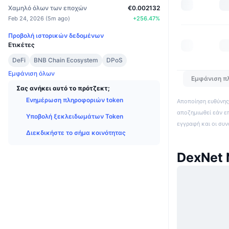
Χαμηλό όλων των εποχών
€0.002132
Feb 24, 2026
(
5m ago
)
+
256.47
%
Προβολή ιστορικών δεδομένων
Ετικέτες
DeFi
BNB Chain Ecosystem
DPoS
Εμφάνιση όλων
Εμφάνιση π
Σας ανήκει αυτό το πρότζεκτ;
Ενημέρωση πληροφοριών token
Αποποίηση ευθύνης:
αποζημιωθεί εάν ε
Υποβολή ξεκλειδωμάτων Token
εγγραφή και οι συ
Διεκδικήστε το σήμα κοινότητας
DexNet 