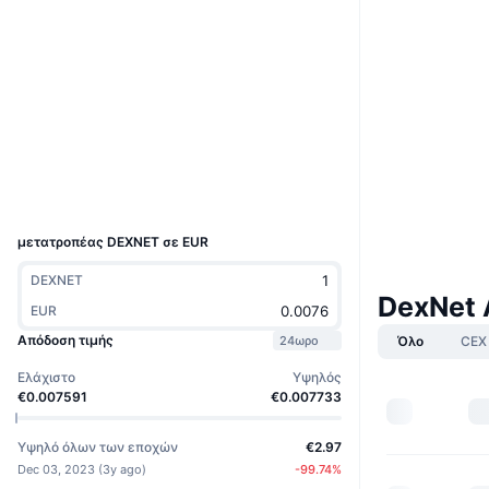
Ιστότοπος
Website
Whitepaper
Κοινωνικά
0x39dF...Be8804
Συμβόλαια
Explorers
bscscan.com
Wallets
UCID
28538
μετατροπέας DEXNET σε EUR
DEXNET
DexNet 
EUR
Απόδοση τιμής
Όλο
CEX
24ωρο
Ελάχιστο
Υψηλός
€0.007591
€0.007733
Υψηλό όλων των εποχών
€2.97
Dec 03, 2023
(
3y ago
)
-99.74
%