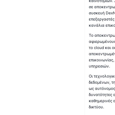
καινοτομιών. 
σε αποκεντρωμ
συσκευή DexNo
επεξεργαστές
κανάλια επικο
Το αποκεντρωμ
αφιερωμένους
το cloud και 
αποκεντρωμέν
επικοινωνίας
υπηρεσιών.
Οι τεχνολογι
δεδομένων, τη
ως αυτόνομος 
δυνατότητες 
καθημερινές α
δικτύου.