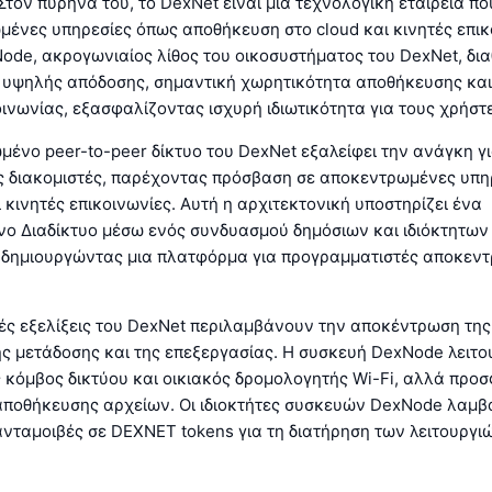
Στον πυρήνα του, το DexNet είναι μια τεχνολογική εταιρεία που
ένες υπηρεσίες όπως αποθήκευση στο cloud και κινητές επικ
de, ακρογωνιαίος λίθος του οικοσυστήματος του DexNet, δια
 υψηλής απόδοσης, σημαντική χωρητικότητα αποθήκευσης κα
ινωνίας, εξασφαλίζοντας ισχυρή ιδιωτικότητα για τους χρήστε
ένο peer-to-peer δίκτυο του DexNet εξαλείφει την ανάγκη γ
 διακομιστές, παρέχοντας πρόσβαση σε αποκεντρωμένες υπη
οι κινητές επικοινωνίες. Αυτή η αρχιτεκτονική υποστηρίζει ένα
ο Διαδίκτυο μέσω ενός συνδυασμού δημόσιων και ιδιόκτητω
, δημιουργώντας μια πλατφόρμα για προγραμματιστές αποκε
κές εξελίξεις του DexNet περιλαμβάνουν την αποκέντρωση τη
ς μετάδοσης και της επεξεργασίας. Η συσκευή DexNode λειτου
κόμβος δικτύου και οικιακός δρομολογητής Wi-Fi, αλλά προσ
αποθήκευσης αρχείων. Οι ιδιοκτήτες συσκευών DexNode λαμ
νταμοιβές σε DEXNET tokens για τη διατήρηση των λειτουργι