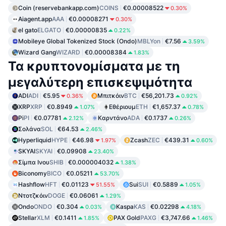
Coin (reservebankapp.com)
COINS
€0.00008522
0.30%
Aiagent.app
AAA
€0.00008271
0.30%
el gato
ELGATO
€0.00000835
0.22%
Mobileye Global Tokenized Stock (Ondo)
MBLYon
€7.56
3.59%
Wizard Gang
WIZARD
€0.00008384
1.83%
Τα κρυπτονομίσματα με τη
μεγαλύτερη επισκεψιμότητα
ADI
ADI
€5.95
Μπιτκόιν
BTC
€56,201.73
0.36%
0.92%
XRP
XRP
€0.8949
Εθέριουμ
ETH
€1,657.37
1.07%
0.78%
Pi
PI
€0.07781
Καρντάνο
ADA
€0.1737
2.12%
0.26%
Σολάνα
SOL
€64.53
2.46%
Hyperliquid
HYPE
€46.98
Zcash
ZEC
€439.31
1.97%
0.60%
SKYAI
SKYAI
€0.09908
23.40%
Σίμπα Ινου
SHIB
€0.000004032
1.38%
Biconomy
BICO
€0.05211
53.70%
Hashflow
HFT
€0.01123
Sui
SUI
€0.5889
51.55%
1.05%
Ντοτζκόιν
DOGE
€0.06061
1.29%
Ondo
ONDO
€0.304
Kaspa
KAS
€0.02298
0.03%
4.18%
Stellar
XLM
€0.1411
PAX Gold
PAXG
€3,747.66
1.85%
1.46%