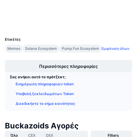
Explorers
solscan.io
Προσεχείς πωλήσεις
Επιτόκια χρηματοδότησης
Μάθετε και Κερδίστε
Wallets
UCID
Ημερολόγια
36391
Ετικέτες
Ημερολόγιο ICO
Memes
Solana Ecosystem
Pump Fun Ecosystem
Εμφάνιση όλων
Boost
Ημερολόγιο Εκδηλώσεων
Περισσότερες πληροφορίες
Σας ανήκει αυτό το πρότζεκτ;
Ενημέρωση πληροφοριών token
Υποβολή ξεκλειδωμάτων Token
Διεκδικήστε το σήμα κοινότητας
Buckazoids Αγορές
Όλο
CEX
DEX
Filters