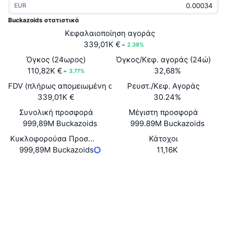
EUR
Δημοφιλή
Crypto ETFs
Εκμάθηση
CMC MCP
Buckazoids στατιστικά
Νέο
Κεφαλαιοποίηση αγοράς
Διαπραγματεύσιμα Αμοιβαία Κεφάλαια Μπιτκόιν
x402
Νέα
339,01K €
2.38%
Κρυπτο
Διαπραγματεύσιμα Αμοιβαία Κεφάλαια Εθέριουμ
Όγκος (24ωρος)
Όγκος/Κεφ. αγοράς (24ώ)
Academy
110,82K €
32,68%
3.77%
Πολιτική
FDV (πλήρως απομειωμένη αξία)
Ρευστ./Κεφ. Αγοράς
Τεχνική ανάλυση
Έρευνα
339,01K €
30.24%
Αθλητισμός
Συνολική προσφορά
Μέγιστη προσφορά
RSI
Βίντεο
999,89M Buckazoids
999.89M Buckazoids
Οικονομικά
MACD
Κυκλοφορούσα Προσφορά
Κάτοχοι
Γλωσσάριο
999,89M Buckazoids
11,16K
Τεχνολογία
Website
Whitepaper
Παράγωγα
Καμπάνιες
Ιστότοπος
NFT
Επισκόπηση
Airdrop
Κοινωνικά
Συνολικά στατιστικά NFT
Εκκαθαρίσεις
Ανταμοιβές Diamonds
Συμβόλαια
BQQzEv...Jipump