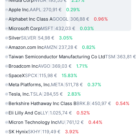
Nvidia Corp
NVDA
193,55 €
2.27%
Apple Inc.
AAPL
270,91 €
0.29%
Alphabet Inc Class A
GOOGL
306,88 €
0.96%
Microsoft Corp
MSFT
432,03 €
0.03%
Silver
SILVER
54,98 €
3.05%
Amazon.com Inc
AMZN
237,28 €
0.82%
Taiwan Semiconductor Manufacturing Co Ltd
TSM
363,81 
Broadcom Inc
AVGO
369,03 €
1.71%
SpaceX
SPCX
115,98 €
15.83%
Meta Platforms, Inc.
META
511,78 €
0.37%
Tesla, Inc.
TSLA
284,55 €
2.83%
Berkshire Hathaway Inc Class B
BRK.B
450,97 €
0.54%
Eli Lilly And Co
LLY
1.025,74 €
0.52%
Micron Technology Inc
MU
761,12 €
0.44%
SK Hynix
SKHY
119,49 €
3.92%