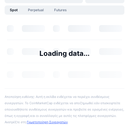
Spot
Perpetual
Futures
Loading data...
Αποποίηση ευθύνης: Αυτή η σελίδα ενδέχεται να περιέχει συνδέσμους
συνεργατών. Το CoinMarketCap ενδέχεται να αποζημιωθεί εάν επισκεφτείτε
οποιουσδήποτε συνδέσμους συνεργατών και προβείτε σε ορισμένες ενέργειες,
όπως η εγγραφή και οι συναλλαγές με αυτές τις πλατφόρμες συνεργατών.
Ανατρέξτε στη
Γνωστοποίηση Συνεργατών
.