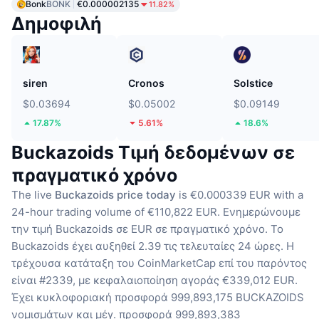
Bonk
BONK
€0.000002135
11.82%
Δημοφιλή
siren
Cronos
Solstice
$0.03694
$0.05002
$0.09149
17.87%
5.61%
18.6%
Buckazoids Τιμή δεδομένων σε
πραγματικό χρόνο
The live
Buckazoids price today
is €0.000339 EUR with a
24-hour trading volume of €110,822 EUR.
Ενημερώνουμε
την τιμή Buckazoids σε EUR σε πραγματικό χρόνο.
Το
Buckazoids έχει αυξηθεί 2.39 τις τελευταίες 24 ώρες.
Η
τρέχουσα κατάταξη του CoinMarketCap επί του παρόντος
είναι #2339, με κεφαλαιοποίηση αγοράς €339,012 EUR.
Έχει κυκλοφοριακή προσφορά 999,893,175 BUCKAZOIDS
νομισμάτων
και μέγ. προσφορά 999,893,383