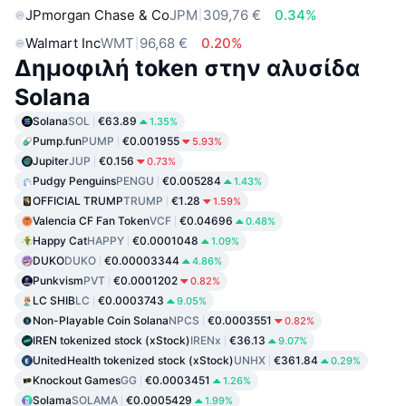
JPmorgan Chase & Co
JPM
309,76 €
0.34%
Walmart Inc
WMT
96,68 €
0.20%
Δημοφιλή token στην αλυσίδα
Solana
Solana
SOL
€63.89
1.35%
Pump.fun
PUMP
€0.001955
5.93%
Jupiter
JUP
€0.156
0.73%
Pudgy Penguins
PENGU
€0.005284
1.43%
OFFICIAL TRUMP
TRUMP
€1.28
1.59%
Valencia CF Fan Token
VCF
€0.04696
0.48%
Happy Cat
HAPPY
€0.0001048
1.09%
DUKO
DUKO
€0.00003344
4.86%
Punkvism
PVT
€0.0001202
0.82%
LC SHIB
LC
€0.0003743
9.05%
Non-Playable Coin Solana
NPCS
€0.0003551
0.82%
IREN tokenized stock (xStock)
IRENx
€36.13
9.07%
UnitedHealth tokenized stock (xStock)
UNHX
€361.84
0.29%
Knockout Games
GG
€0.0003451
1.26%
Solama
SOLAMA
€0.0005429
1.99%