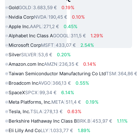
Gold
GOLD
3.683,59 €
0.19%
Nvidia Corp
NVDA
190,45 €
0.10%
Apple Inc.
AAPL
271,2 €
0.45%
Alphabet Inc Class A
GOOGL
311,5 €
1.29%
Microsoft Corp
MSFT
433,07 €
2.54%
Silver
SILVER
53,6 €
0.20%
Amazon.com Inc
AMZN
236,35 €
0.14%
Taiwan Semiconductor Manufacturing Co Ltd
TSM
364,86 
Broadcom Inc
AVGO
366,13 €
0.55%
SpaceX
SPCX
99,34 €
6.14%
Meta Platforms, Inc.
META
511,4 €
0.19%
Tesla, Inc.
TSLA
278,13 €
0.63%
Berkshire Hathaway Inc Class B
BRK.B
453,97 €
1.11%
Eli Lilly And Co
LLY
1.033,77 €
1.89%