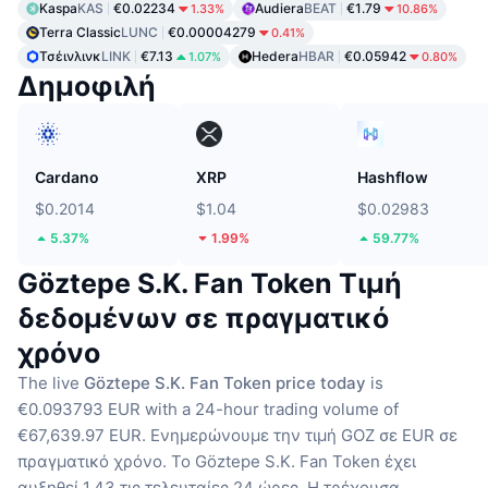
Kaspa
KAS
€0.02234
Audiera
BEAT
€1.79
1.33%
10.86%
Terra Classic
LUNC
€0.00004279
0.41%
Τσέινλινκ
LINK
€7.13
Hedera
HBAR
€0.05942
1.07%
0.80%
Δημοφιλή
Cardano
XRP
Hashflow
$0.2014
$1.04
$0.02983
5.37%
1.99%
59.77%
Göztepe S.K. Fan Token Τιμή
δεδομένων σε πραγματικό
χρόνο
The live
Göztepe S.K. Fan Token price today
is
€0.093793 EUR with a 24-hour trading volume of
€67,639.97 EUR.
Ενημερώνουμε την τιμή GOZ σε EUR σε
πραγματικό χρόνο.
Το Göztepe S.K. Fan Token έχει
αυξηθεί 1.43 τις τελευταίες 24 ώρες.
Η τρέχουσα