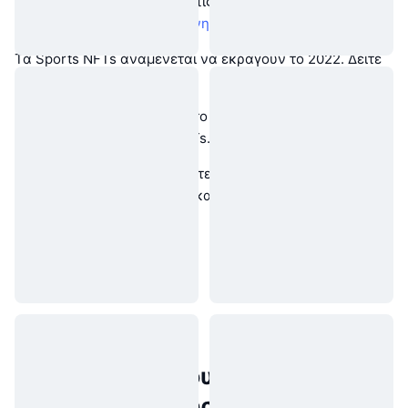
Θέλετε να παρακολουθείτε τις τιμές του GOZ ή του CHZ
ζωντανά; Κατεβάστε την
κινητή εφαρμογή
της CMC.
Τα Sports NFTs αναμένεται να εκραγούν το 2022. Δείτε
την
πρόβλεψη
της Deloitte.
Ρίξτε μια ματιά στον απόλυτο
οδηγό
για κορυφαίες
πλατφόρμες αθλητικών NFTs.
Μη διστάσετε να επισκεφθείτε το
blog
της CoinMarketCap
για ενημερωμένες ειδήσεις και τις τελευταίες τάσεις στην
αγορά.
Δημοφιλή περιουσιακά στοιχεία
πραγματικού κόσμου