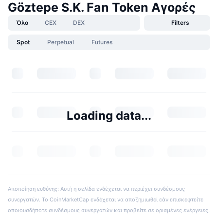
Göztepe S.K. Fan Token Αγορές
Όλο
CEX
DEX
Filters
Spot
Perpetual
Futures
Loading data...
Αποποίηση ευθύνης: Αυτή η σελίδα ενδέχεται να περιέχει συνδέσμους
συνεργατών. Το CoinMarketCap ενδέχεται να αποζημιωθεί εάν επισκεφτείτε
οποιουσδήποτε συνδέσμους συνεργατών και προβείτε σε ορισμένες ενέργειες,