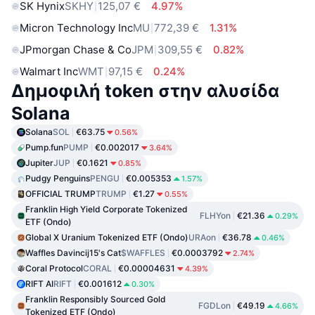
SK Hynix
SKHY
125,07 €
4.97%
Micron Technology Inc
MU
772,39 €
1.31%
JPmorgan Chase & Co
JPM
309,55 €
0.82%
Walmart Inc
WMT
97,15 €
0.24%
Δημοφιλή token στην αλυσίδα
Solana
Solana
SOL
€63.75
0.56%
Pump.fun
PUMP
€0.002017
3.64%
Jupiter
JUP
€0.1621
0.85%
Pudgy Penguins
PENGU
€0.005353
1.57%
OFFICIAL TRUMP
TRUMP
€1.27
0.55%
Franklin High Yield Corporate Tokenized
FLHYon
€21.36
0.29%
ETF (Ondo)
Global X Uranium Tokenized ETF (Ondo)
URAon
€36.78
0.46%
Waffles Davincij15's Cat
$WAFFLES
€0.0003792
2.74%
Coral Protocol
CORAL
€0.00004631
4.39%
RIFT AI
RIFT
€0.001612
0.30%
Franklin Responsibly Sourced Gold
FGDLon
€49.19
4.66%
Tokenized ETF (Ondo)