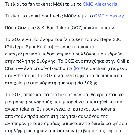
Τι είναι τα fan tokens; Μάθετε με το
CMC Alexandria
.
Τι είναι τα smart contracts; Μάθετε με το
CMC glossary
.
Πόσα Göztepe S.K. Fan Token (GOZ) κυκλοφορούν;
Το GOZ είναι το όνομα του fan token του Göztepe S.K.
(Göztepe Spor Kulübü) — ενός τουρκικού
επαγγελματικού ποδοσφαιρικού συλλόγου που εδρεύει
στην πόλη της Σμύρνης. Το GOZ αναπτύχθηκε στην Chiliz
Chain — ένα proof-of-authority (
PoA
) sidechain χτισμένο
στο Ethereum. Το GOZ είναι ένα ψηφιακό περιουσιακό
στοιχείο με απεριόριστη ημερομηνία λήξης.
Το GOZ, όπως και τα fan tokens γενικά, θεωρούνται ως
μια μορφή συνδρομής που μπορεί να αποκτηθεί με την
αγορά tokens. Στη συνέχεια, οι κάτοχοι των tokens
αποκτούν πρόσβαση στη ζωή του συλλόγου της
αγαπημένης τους ομάδας, αποκτούν το δικαίωμα ψήφου
στη λήψη επίσημων αποφάσεων (το βάρος της ψήφου