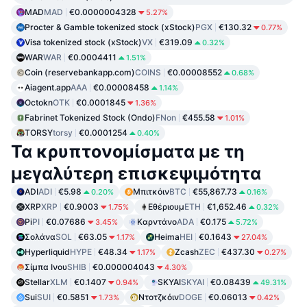
MAD
MAD
€0.0000004328
5.27%
Procter & Gamble tokenized stock (xStock)
PGX
€130.32
0.77%
Visa tokenized stock (xStock)
VX
€319.09
0.32%
WAR
WAR
€0.0004411
1.51%
Coin (reservebankapp.com)
COINS
€0.00008552
0.68%
Aiagent.app
AAA
€0.00008458
1.14%
Octokn
OTK
€0.0001845
1.36%
Fabrinet Tokenized Stock (Ondo)
FNon
€455.58
1.01%
TORSY
torsy
€0.0001254
0.40%
Τα κρυπτονομίσματα με τη
μεγαλύτερη επισκεψιμότητα
ADI
ADI
€5.98
Μπιτκόιν
BTC
€55,867.73
0.20%
0.16%
XRP
XRP
€0.9003
Εθέριουμ
ETH
€1,652.46
1.75%
0.32%
Pi
PI
€0.07686
Καρντάνο
ADA
€0.175
3.45%
5.72%
Σολάνα
SOL
€63.05
Heima
HEI
€0.1643
1.17%
27.04%
Hyperliquid
HYPE
€48.34
Zcash
ZEC
€437.30
1.17%
0.27%
Σίμπα Ινου
SHIB
€0.000004043
4.30%
Stellar
XLM
€0.1407
SKYAI
SKYAI
€0.08439
0.94%
49.31%
Sui
SUI
€0.5851
Ντοτζκόιν
DOGE
€0.06013
1.73%
0.42%