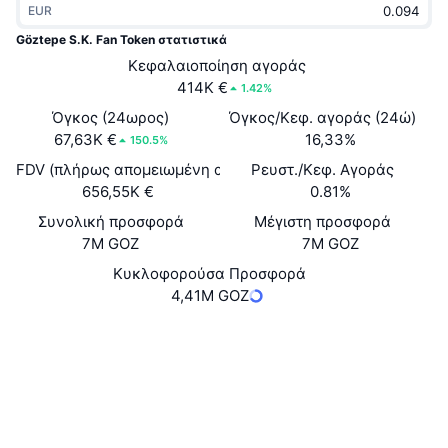
EUR
Δημοφιλή
Crypto ETFs
Εκμάθηση
CMC MCP
Göztepe S.K. Fan Token στατιστικά
Νέο
Κεφαλαιοποίηση αγοράς
Διαπραγματεύσιμα Αμοιβαία Κεφάλαια Μπιτκόιν
x402
Νέα
414K €
1.42%
Κρυπτο
Διαπραγματεύσιμα Αμοιβαία Κεφάλαια Εθέριουμ
Όγκος (24ωρος)
Όγκος/Κεφ. αγοράς (24ώ)
Academy
67,63K €
16,33%
150.5%
Πολιτική
FDV (πλήρως απομειωμένη αξία)
Ρευστ./Κεφ. Αγοράς
Τεχνική ανάλυση
Έρευνα
656,55K €
0.81%
Αθλητισμός
Συνολική προσφορά
Μέγιστη προσφορά
RSI
Βίντεο
7M GOZ
7M GOZ
Οικονομικά
MACD
Κυκλοφορούσα Προσφορά
Γλωσσάριο
4,41M GOZ
Τεχνολογία
Website
Whitepaper
Παράγωγα
Καμπάνιες
Ιστότοπος
NFT
Επισκόπηση
Airdrop
Κοινωνικά
HC3jUd...QJELtt
Συνολικά στατιστικά NFT
Συμβόλαια
Εκκαθαρίσεις
Ανταμοιβές Diamonds