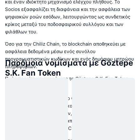
και έναν ιδιόκτητο μηχανισμό ελέγχου πλήθους. Το
Socios εξασφαλίζει τη διαφάνεια και την ασφάλεια των
ψηφιακών ροών εσόδων, λειτουργώντας ως συνδετικός
κρίκος μεταξύ του ποδοσφαιρικού συλλόγου και των
φιλάθλων του.
Όσο για την Chiliz Chain, το blockchain αποθηκεύει με
ασφάλεια δεδομένα μέσω ενός συνόλου
προγραμματιστικών κωδίκων και ενός δημόσιου μητρώου
Παρόμοια νομίσματα με Göztepe
πληροφοριών.
S.K. Fan Token
Πού μπορείτε να αγοράσετε το Göztepe S.K. Fan Token
(GOZ);
Από τον Απρίλιο του 2022, το Göztepe S.K. Fan Token
(GOZ) μπορεί να αγοραστεί και να διαπραγματευτεί στο
Chiliz
και το
Paribu
. Επιπλέον, όπως τα περισσότερα fan
tokens, το $GOZ μπορεί να αποκτηθεί μέσω της
εφαρμογής Socios.com με $CHZ.