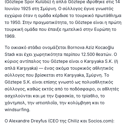
(Göztepe Spor Kulübü) ή απλά Göztepe ιδρύθηκε στις 14
Ιουνίου 1925 στη Σμύρνη. Ο σύλλογος έγινε γνωστός
εγχώρια όταν η ομάδα κέρδισε το τουρκικό πρωτάθλημα
το 1950. Στην πραγματικότητα, το Göztepe είναι η πρώτη
τουρκική ομάδα που έπαιξε ημιτελικό στην Ευρώπη το
1969.
Το οικιακό στάδιο ονομάζεται Bornova Aziz Kocaoğlu
Stadı και έχει χωρητικότητα περίπου 12.500 θεατών. Ο
κύριος αντίπαλος του Göztepe είναι ο Karşıyaka S.K. (ή
απλά Karşıyaka) — ένας ακόμα τουρκικός αθλητικός
σύλλογος που βρίσκεται στο Karşıyaka, Σμύρνη. Το
Göztepe S.K. είναι επίσης γνωστό ως πολυαθλητικός
σύλλογος, καθώς εκτός από το ποδόσφαιρο, οι αθλητές
ασχολούνται και με την ξιφασκία, το τρίαθλο, το
χάντμπολ, την ιστιοπλοΐα, την κολύμβηση και το
windsurfing.
Ο Alexandre Dreyfus (CEO της Chiliz και Socios.com):