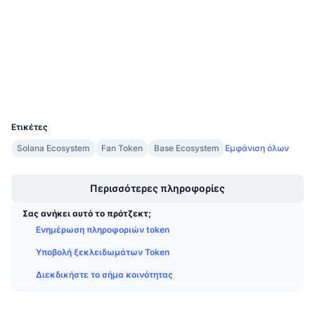
3.7
Αξιολόγηση (CertiK)
Προσεχείς πωλήσεις
Επιτόκια χρηματοδότησης
Μάθετε και Κερδίστε
chiliscan.com
Explorers
Ημερολόγια
Wallets
UCID
Ημερολόγιο ICO
9507
Ετικέτες
Ημερολόγιο Εκδηλώσεων
Solana Ecosystem
Fan Token
Base Ecosystem
Εμφάνιση όλων
Boost
Περισσότερες πληροφορίες
Σας ανήκει αυτό το πρότζεκτ;
Ενημέρωση πληροφοριών token
Υποβολή ξεκλειδωμάτων Token
Διεκδικήστε το σήμα κοινότητας