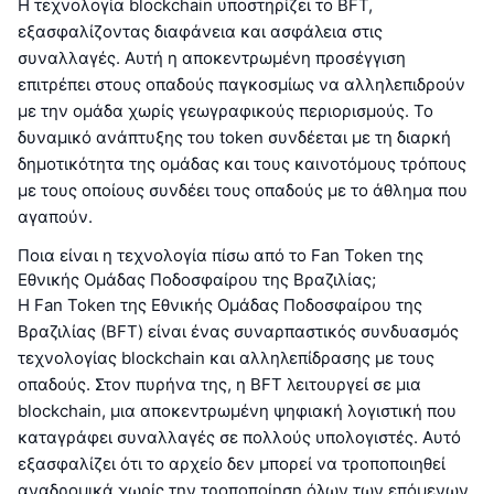
Η τεχνολογία blockchain υποστηρίζει το BFT,
εξασφαλίζοντας διαφάνεια και ασφάλεια στις
συναλλαγές. Αυτή η αποκεντρωμένη προσέγγιση
επιτρέπει στους οπαδούς παγκοσμίως να αλληλεπιδρούν
με την ομάδα χωρίς γεωγραφικούς περιορισμούς. Το
δυναμικό ανάπτυξης του token συνδέεται με τη διαρκή
δημοτικότητα της ομάδας και τους καινοτόμους τρόπους
με τους οποίους συνδέει τους οπαδούς με το άθλημα που
αγαπούν.
Ποια είναι η τεχνολογία πίσω από το Fan Token της
Εθνικής Ομάδας Ποδοσφαίρου της Βραζιλίας;
Η Fan Token της Εθνικής Ομάδας Ποδοσφαίρου της
Βραζιλίας (BFT) είναι ένας συναρπαστικός συνδυασμός
τεχνολογίας blockchain και αλληλεπίδρασης με τους
οπαδούς. Στον πυρήνα της, η BFT λειτουργεί σε μια
blockchain, μια αποκεντρωμένη ψηφιακή λογιστική που
καταγράφει συναλλαγές σε πολλούς υπολογιστές. Αυτό
εξασφαλίζει ότι το αρχείο δεν μπορεί να τροποποιηθεί
αναδρομικά χωρίς την τροποποίηση όλων των επόμενων