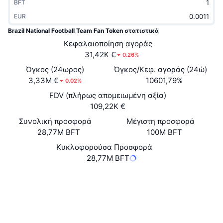
BFT
Δημοφιλή
Crypto ETFs
Εκμάθηση
CMC MCP
EUR
Brazil National Football Team Fan Token στατιστικά
Νέο
Διαπραγματεύσιμα Αμοιβαία Κεφάλαια Μπιτκόιν
x402
Νέα
Κεφαλαιοποίηση αγοράς
31,42K €
0.26%
Κρυπτο
Διαπραγματεύσιμα Αμοιβαία Κεφάλαια Εθέριουμ
Academy
Όγκος (24ωρος)
Όγκος/Κεφ. αγοράς (24ώ)
3,33M €
Πολιτική
10601,79%
0.02%
Τεχνική ανάλυση
Έρευνα
FDV (πλήρως απομειωμένη αξία)
Αθλητισμός
109,22K €
RSI
Βίντεο
Συνολική προσφορά
Μέγιστη προσφορά
Οικονομικά
28,77M BFT
100M BFT
MACD
Γλωσσάριο
Κυκλοφορούσα Προσφορά
Τεχνολογία
28,77M BFT
Παράγωγα
Καμπάνιες
Website
NFT
Ιστότοπος
Επισκόπηση
Airdrop
Κοινωνικά
Συνολικά στατιστικά NFT
Εκκαθαρίσεις
Ανταμοιβές Diamonds
Συμβόλαια
0x4270...592c3B