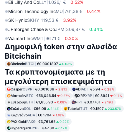
Eli Lilly And Co
LLY
1.026,1 €
0.52%
Micron Technology Inc
MU
761,38 €
0.44%
SK Hynix
SKHY
119,53 €
3.92%
JPmorgan Chase & Co
JPM
309,87 €
0.34%
Walmart Inc
WMT
96,71 €
0.20%
Δημοφιλή token στην αλυσίδα
Bitcichain
Bitcicoin
BITCI
€0.0001807
0.03%
Τα κρυπτονομίσματα με τη
μεγαλύτερη επισκεψιμότητα
Casper
CSPR
€0.001636
ADI
ADI
€5.94
2.81%
0.28%
Μπιτκόιν
BTC
€56,046.54
XRP
XRP
€0.8941
0.27%
0.17%
Εθέριουμ
ETH
€1,655.93
Pi
PI
€0.07761
0.08%
2.19%
Σολάνα
SOL
€66.09
Tutorial
TUT
€0.1507
2.14%
233.57%
Καρντάνο
ADA
€0.1704
1.18%
PAX Gold
PAXG
€3,761.65
0.22%
Hyperliquid
HYPE
€47.30
0.12%