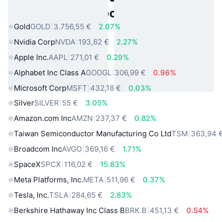
πραγματικού κόσμου
Gold
GOLD
3.756,55 €
2.07%
Nvidia Corp
NVDA
193,62 €
2.27%
Apple Inc.
AAPL
271,01 €
0.29%
Alphabet Inc Class A
GOOGL
306,99 €
0.96%
Microsoft Corp
MSFT
432,18 €
0.03%
Silver
SILVER
55 €
3.05%
Amazon.com Inc
AMZN
237,37 €
0.82%
Taiwan Semiconductor Manufacturing Co Ltd
TSM
363,94 
Broadcom Inc
AVGO
369,16 €
1.71%
SpaceX
SPCX
116,02 €
15.83%
Meta Platforms, Inc.
META
511,96 €
0.37%
Tesla, Inc.
TSLA
284,65 €
2.83%
Berkshire Hathaway Inc Class B
BRK.B
451,13 €
0.54%