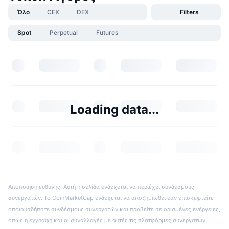
Όλο
CEX
DEX
Filters
Spot
Perpetual
Futures
Loading data...
Αποποίηση ευθύνης: Αυτή η σελίδα ενδέχεται να περιέχει συνδέσμους
συνεργατών. Το CoinMarketCap ενδέχεται να αποζημιωθεί εάν επισκεφτείτε
οποιουσδήποτε συνδέσμους συνεργατών και προβείτε σε ορισμένες ενέργειες,
όπως η εγγραφή και οι συναλλαγές με αυτές τις πλατφόρμες συνεργατών.