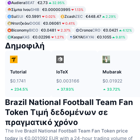
Audiera
BEAT
€2.73
32.95%
Σίμπα Ινου
SHIB
€0.000003995
1.13%
Sui
SUI
€0.5991
Zcash
ZEC
€448.47
0.02%
2.29%
Ντοτζκόιν
DOGE
€0.06061
0.41%
Biconomy
BICO
€0.0481
Cronos
CRO
€0.0421
2.37%
4.12%
Kaspa
KAS
€0.02296
SKYAI
SKYAI
€0.1055
1.27%
9.81%
Δημοφιλή
Tutorial
IoTeX
Mubarak
$0.1741
$0.003166
$0.01922
234.5%
37.93%
33.72%
Brazil National Football Team Fan
Token Τιμή δεδομένων σε
πραγματικό χρόνο
The live
Brazil National Football Team Fan Token price
today
is €0.001092 EUR with a 24-hour trading volume of