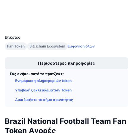
3.4
Αξιολόγηση (CertiK)
Προσεχείς πωλήσεις
Επιτόκια χρηματοδότησης
Μάθετε και Κερδίστε
v2.bitciexplorer.com
Explorers
UCID
Ημερολόγια
11714
Ετικέτες
Ημερολόγιο ICO
Fan Token
Bitcichain Ecosystem
Εμφάνιση όλων
Boost
Ημερολόγιο Εκδηλώσεων
Περισσότερες πληροφορίες
Σας ανήκει αυτό το πρότζεκτ;
Ενημέρωση πληροφοριών token
Υποβολή ξεκλειδωμάτων Token
Διεκδικήστε το σήμα κοινότητας
Brazil National Football Team Fan
Token Αγορές